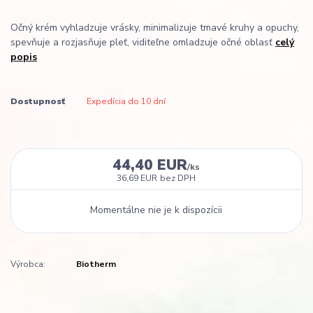
Očný krém vyhladzuje vrásky, minimalizuje tmavé kruhy a opuchy,
spevňuje a rozjasňuje pleť, viditeľne omladzuje očné oblasť
celý
popis
Dostupnosť
Expedícia do 10 dní
44,40 EUR
/
ks
36,69 EUR
bez DPH
Momentálne nie je k dispozícii
Výrobca:
Biotherm