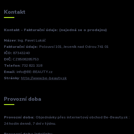
Kontakt
Kontakt - Fakturační údaje: (nejedná se o prodejnu)
Název
: Ing. Pavel Lukáč
Fakturační údaje:
Polouvsí 101, Jeseník nad Odrou 741 01
IČO:
87343240
DIČ:
CZ8508285753
Telefon
: 732 821 318
Email
: info@BE-BEAUTY.cz
Stránky
:
http://www.be-beauty.sk
Provozní doba
Provozní doba:
Objednávky přes internetový obchod Be-Beauty.sk :
24 hodin denně, 7 dní v týdnu.
Provozní doba infolinky
: