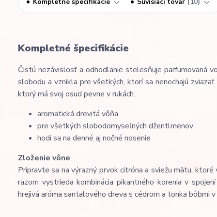
Kompletné špecifikácie
Súvisiaci tovar
10
Kompletné špecifikácie
Čistú nezávislosť a odhodlanie stelesňuje parfumovaná v
slobodu a vznikla pre všetkých, ktorí sa nenechajú zviaza
ktorý má svoj osud pevne v rukách.
aromatická drevitá vôňa
pre všetkých slobodomyseľných džentlmenov
hodí sa na denné aj nočné nosenie
Zloženie vône
Pripravte sa na výrazný prvok citróna a sviežu mätu, ktor
razom vystrieda kombinácia pikantného korenia v spojení
hrejivá aróma santalového dreva s cédrom a tonka bôbmi 