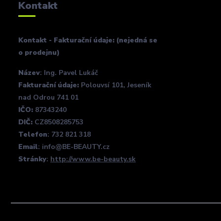
Kontakt
Kontakt - Fakturační údaje: (nejedná se
o prodejnu)
Název
: Ing. Pavel Lukáč
Fakturační údaje:
Polouvsí 101, Jeseník
nad Odrou 741 01
IČO:
87343240
DIČ:
CZ8508285753
Telefon
: 732 821 318
Email
: info@BE-BEAUTY.cz
Stránky
:
http://www.be-beauty.sk