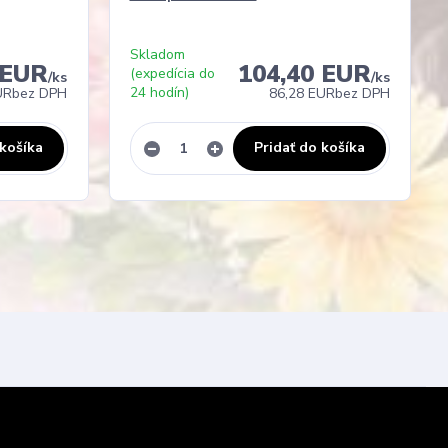
Skladom
 EUR
104,40 EUR
(expedícia do
/
ks
/
ks
24 hodín)
UR
bez DPH
86,28 EUR
bez DPH
 košíka
Pridať do košíka