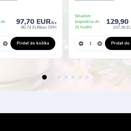
Skladom
97,70 EUR
129,90
 do
(expedícia do
/
ks
24 hodín)
80,74 EUR
bez DPH
107,36 E
Pridať do košíka
Pridať do