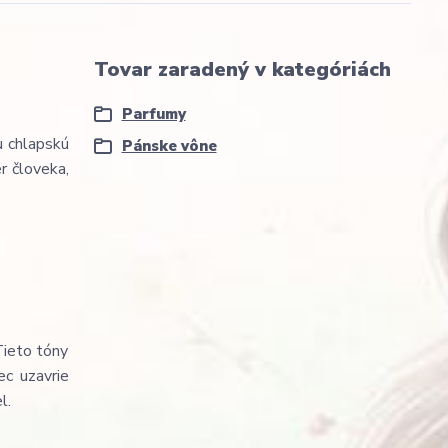
Tovar zaradený v kategóriách
Parfumy
u chlapskú
Pánske vône
r človeka,
Tieto tóny
ec uzavrie
l.