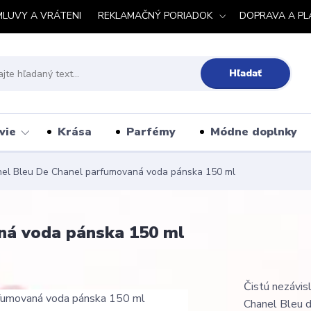
MLUVY A VRÁTENI
REKLAMAČNÝ PORIADOK
DOPRAVA A PL
Hľadať
vie
Krása
Parfémy
Módne doplnky
el Bleu De Chanel parfumovaná voda pánska 150 ml
ná voda pánska 150 ml
Čistú nezávis
Chanel Bleu d