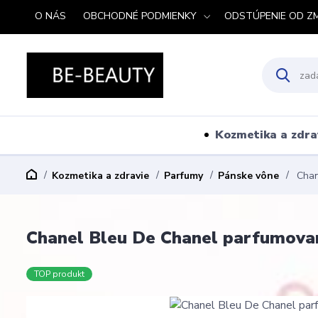
O NÁS
OBCHODNÉ PODMIENKY
ODSTÚPENIE OD Z
Kozmetika a zdra
Kozmetika a zdravie
Parfumy
Pánske vône
Chan
Chanel Bleu De Chanel parfumova
TOP produkt