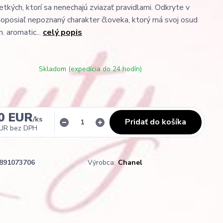
etkých, ktorí sa nenechajú zviazať pravidlami. Odkryte v
posiaľ nepoznaný charakter človeka, ktorý má svoj osud
. aromatic...
celý popis
Skladom (expedícia do 24 hodín)
0 EUR
/
ks
Pridať do košíka
EUR
bez DPH
891073706
Výrobca:
Chanel