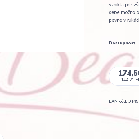
vznikla pre vš
sebe možno do
pevne v rukách
Dostupnosť
174,5
144,21 
EAN kód:
3145