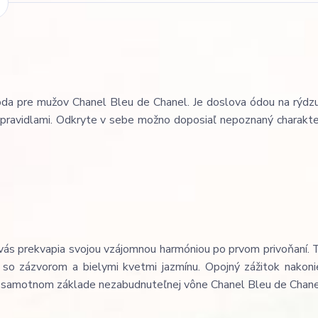
oda pre mužov Chanel Bleu de Chanel. Je doslova ódou na rýdz
ť pravidlami. Odkryte v sebe možno doposiaľ nepoznaný charakte
é vás prekvapia svojou vzájomnou harmóniou po prvom privoňaní. 
 so zázvorom a bielymi kvetmi jazmínu. Opojný zážitok nakoni
v samotnom základe nezabudnuteľnej vône Chanel Bleu de Chane