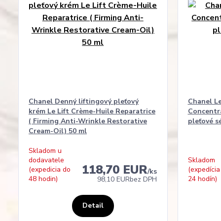
Chanel Denný liftingový pleťový
Chanel Le
krém Le Lift Crème-Huile Reparatrice
Concentra
( Firming Anti-Wrinkle Restorative
pleťové s
Cream-Oil) 50 ml
Skladom u
dodavatele
Skladom
118,70 EUR
(expedicia do
(expedícia
/
ks
48 hodin)
24 hodín)
98,10 EUR
bez DPH
Detail