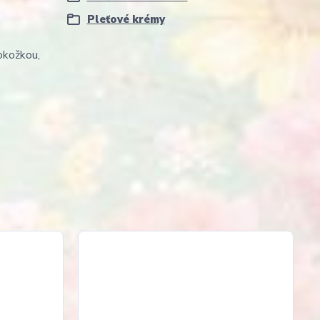
Pleťové krémy
okožkou,