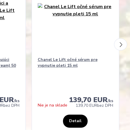
ujúci
Chanel Le Lift očné sérum pre
ream) 50
vypnutie pleti 15 ml
 EUR
139,70 EUR
/
ks
/
ks
Nie je na sklade
UR
bez DPH
139,70 EUR
bez DPH
Detail