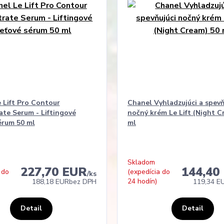
 Lift Pro Contour
Chanel Vyhladzujúci a spevň
te Serum - Liftingové
nočný krém Le Lift (Night C
érum 50 ml
ml
Skladom
227,70 EUR
144,40
 do
(expedícia do
/
ks
24 hodín)
188,18 EUR
bez DPH
119,34 E
Detail
Detail