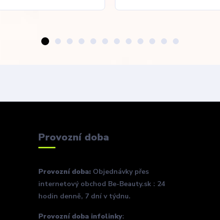
Provozní doba
Provozní doba:
Objednávky přes
internetový obchod Be-Beauty.sk : 24
hodin denně, 7 dní v týdnu.
Provozní doba infolinky
: