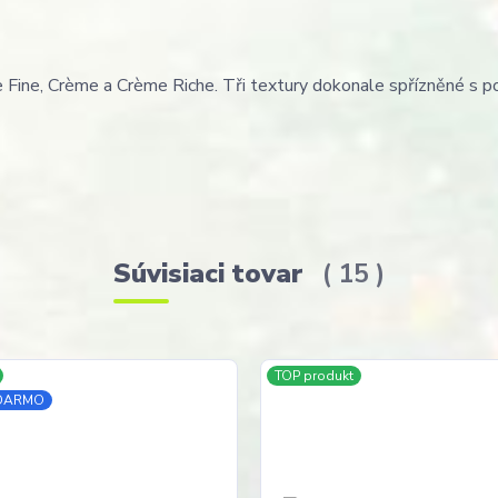
e Fine, Crème a Crème Riche. Tři textury dokonale spřízněné s p
Súvisiaci tovar
15
TOP produkt
ADARMO