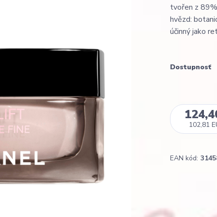
tvořen z 89% 
hvězd: botani
účinný jako ret
Dostupnosť
124,4
102,81 
EAN kód:
3145