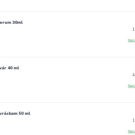
Serum 30ml
1
Skl
vár 40 ml
4
Skl
 vráskam 50 ml
1
Skl