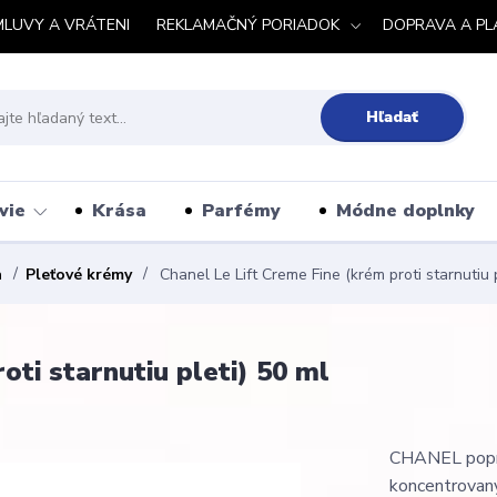
MLUVY A VRÁTENI
REKLAMAČNÝ PORIADOK
DOPRAVA A PL
Hľadať
vie
Krása
Parfémy
Módne doplnky
a
Pleťové krémy
Chanel Le Lift Creme Fine (krém proti starnutiu p
oti starnutiu pleti) 50 ml
CHANEL poprvé
koncentrovaný