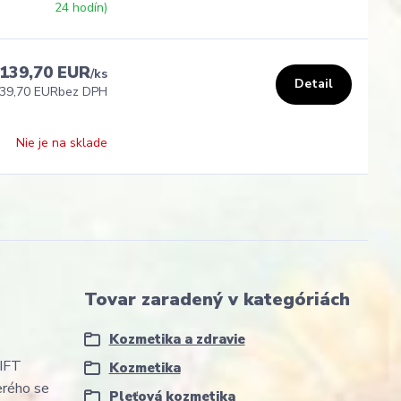
24 hodín)
139,70 EUR
/
ks
Detail
39,70 EUR
bez DPH
Nie je na sklade
Tovar zaradený v kategóriách
Kozmetika a zdravie
LIFT
Kozmetika
erého se
Pleťová kozmetika