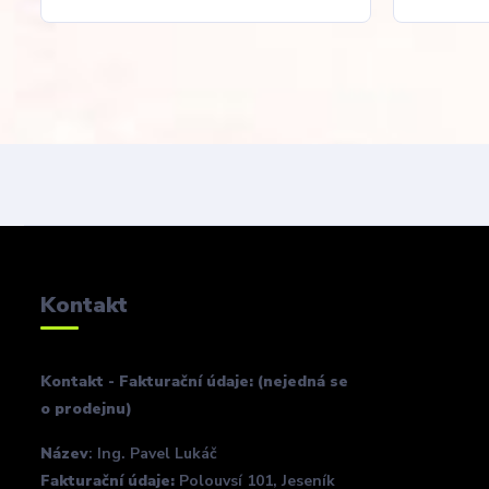
Kontakt
Kontakt - Fakturační údaje: (nejedná se
o prodejnu)
Název
: Ing. Pavel Lukáč
Fakturační údaje:
Polouvsí 101, Jeseník