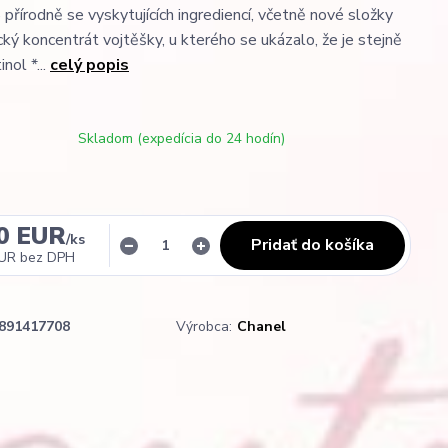
přírodně se vyskytujících ingrediencí, včetně nové složky
cký koncentrát vojtěšky, u kterého se ukázalo, že je stejně
inol *...
celý popis
Skladom (expedícia do 24 hodín)
0 EUR
/
ks
Pridať do košíka
EUR
bez DPH
891417708
Výrobca:
Chanel