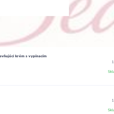
evňujúci krém s vypínacím
1
Skl
1
Skl