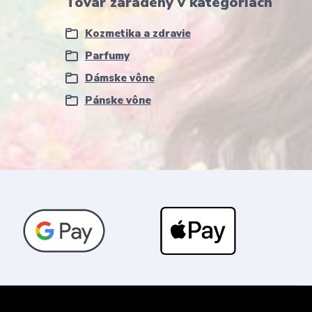
Tovar zaradený v kategóriách
Kozmetika a zdravie
Parfumy
Dámske vône
Pánske vône