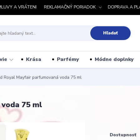
MLUVY A VRÁTENI
REKLAMAČNÝ PORIADOK
DOPRAVA A PL
Hľadať
vie
Krása
Parfémy
Módne doplnky
d Royal Mayfair parfumovaná voda 75 ml
 voda 75 ml
Dostupnosť