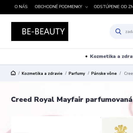
O NÁS
OBCHODNÉ PODMIENKY
ODSTÚPENIE OD Z
Kozmetika a zdra
Kozmetika a zdravie
Parfumy
Pánske vône
Cree
Creed Royal Mayfair parfumovaná