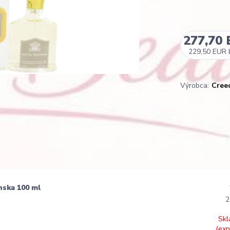
277,70
229,50 EUR
Výrobca:
Cree
nska 100 ml
2
Skl
(exp