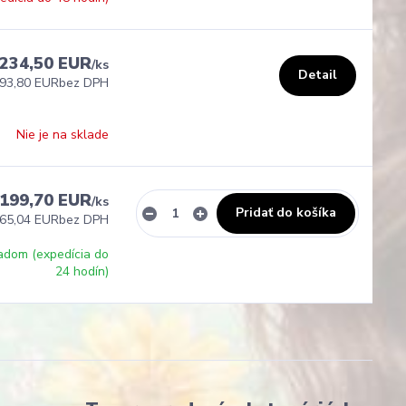
234,50 EUR
/
ks
Detail
93,80 EUR
bez DPH
Nie je na sklade
199,70 EUR
/
ks
Pridať do košíka
65,04 EUR
bez DPH
adom (expedícia do
24 hodín)