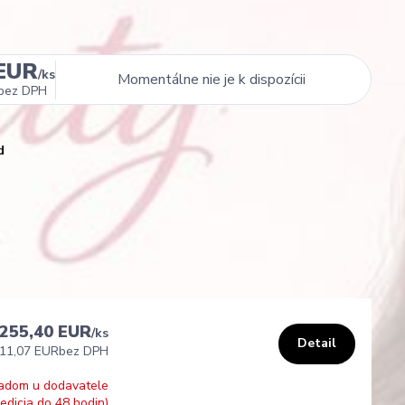
 EUR
/
ks
Momentálne nie je k dispozícii
bez DPH
d
255,40 EUR
/
ks
Detail
11,07 EUR
bez DPH
adom u dodavatele
edicia do 48 hodin)