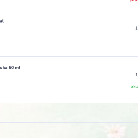
ml
1
ska 50 ml
1
Skl