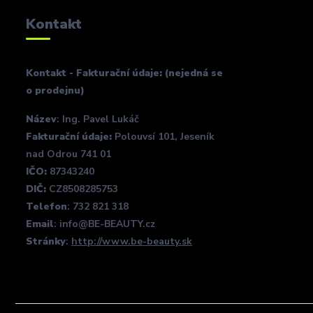
Kontakt
Kontakt - Fakturační údaje: (nejedná se
o prodejnu)
Název
: Ing. Pavel Lukáč
Fakturační údaje:
Polouvsí 101, Jeseník
nad Odrou 741 01
IČO:
87343240
DIČ:
CZ8508285753
Telefon
: 732 821 318
Email
: info@BE-BEAUTY.cz
Stránky
:
http://www.be-beauty.sk