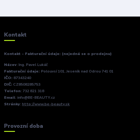
Kontakt
Kontakt - Fakturační údaje: (nejedná se o prodejnu)
Název
: Ing. Pavel Lukáč
Fakturační údaje:
Polouvsí 101, Jeseník nad Odrou 741 01
IČO:
87343240
DIČ:
CZ8508285753
Telefon
: 732 821 318
Email
: info@BE-BEAUTY.cz
Stránky
:
http://www.be-beauty.sk
Provozní doba