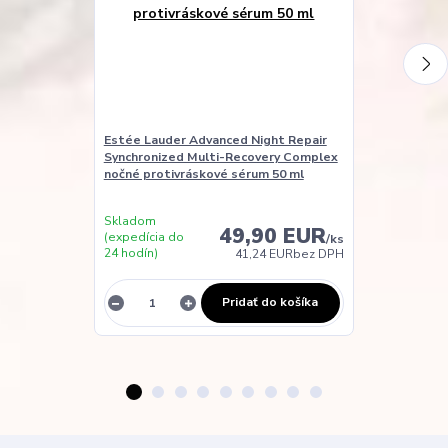
Estée Lauder Advanced Night Repair
Estée Lauder 
Synchronized Multi-Recovery Complex
Firm + Lift T
nočné protivráskové sérum 50 ml
Skladom u
Skladom
dodavatele
49,90 EUR
(expedícia do
/
ks
(expedicia do
24 hodín)
41,24 EUR
bez DPH
48 hodin)
Pridať do košíka