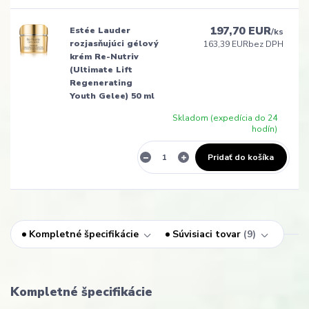
197,70 EUR
Estée Lauder
/
ks
rozjasňujúci gélový
163,39 EUR
bez DPH
krém Re-Nutriv
(Ultimate Lift
Regenerating
Youth Gelee) 50 ml
Skladom (expedícia do 24
hodín)
Pridať do košíka
Kompletné špecifikácie
Súvisiaci tovar
9
Kompletné špecifikácie