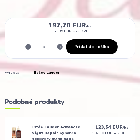
197,70 EUR
/
ks
163,39 EUR
bez DPH
Pridať do košíka
Výrobca:
Estee Lauder
Podobné produkty
123,54 EUR
Estée Lauder Advanced
/
ks
Night Repair Synchro
102,10 EUR
bez DPH
Recovery 50 ml sada