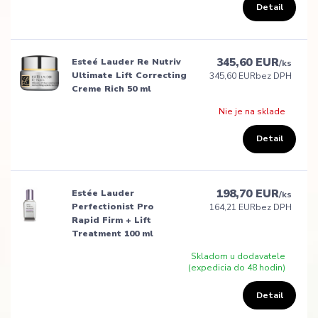
Detail
345,60 EUR
Esteé Lauder Re Nutriv
/
ks
Ultimate Lift Correcting
345,60 EUR
bez DPH
Creme Rich 50 ml
Nie je na sklade
Detail
198,70 EUR
Estée Lauder
/
ks
Perfectionist Pro
164,21 EUR
bez DPH
Rapid Firm + Lift
Treatment 100 ml
Skladom u dodavatele
(expedicia do 48 hodin)
Detail