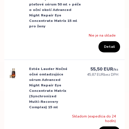
pleťové sérum 50 ml + péče
o oční okolí Advanced
Night Repair Eye
Concentrate Matrix 15 ml
pro ženy
Nie je na sklade
Detail
55,50 EUR
Estée Lauder Nočné
/
ks
očné omladzujúce
45,87 EUR
bez DPH
sérum Advanced
Night Repair Eye
Concentrate Matrix
(Synchronized
Multi-Recovery
Complex) 15 ml
Skladom (expedícia do 24
hodín)