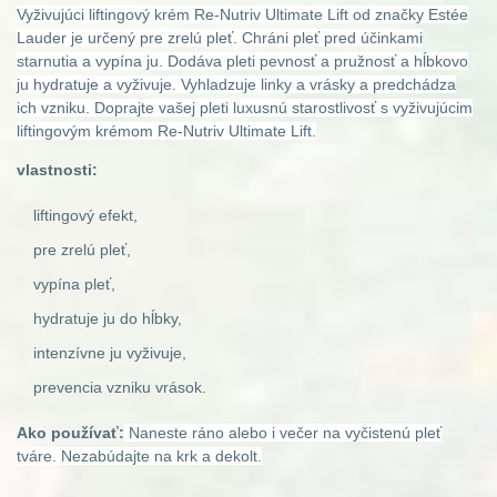
Vyživujúci liftingový krém Re-Nutriv Ultimate Lift od značky Estée
Lauder je určený pre zrelú pleť. Chráni pleť pred účinkami
starnutia a vypína ju. Dodáva pleti pevnosť a pružnosť a hĺbkovo
ju hydratuje a vyživuje. Vyhladzuje linky a vrásky a predchádza
ich vzniku. Doprajte vašej pleti luxusnú starostlivosť s vyživujúcim
liftingovým krémom Re-Nutriv Ultimate Lift.
vlastnosti:
liftingový efekt,
pre zrelú pleť,
vypína pleť,
hydratuje ju do hĺbky,
intenzívne ju vyživuje,
prevencia vzniku vrások.
Ako používať:
Naneste ráno alebo i večer na vyčistenú pleť
tváre. Nezabúdajte na krk a dekolt.