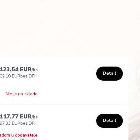
123,54 EUR
/
ks
Detail
02,10 EUR
bez DPH
Nie je na sklade
117,77 EUR
/
ks
Detail
97,33 EUR
bez DPH
adom u dodavatele