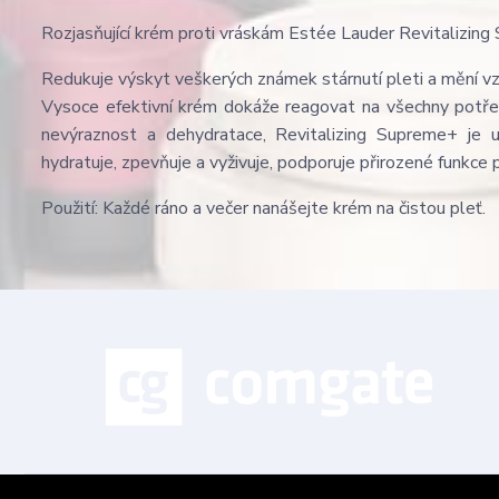
Rozjasňující krém proti vráskám Estée Lauder Revitalizin
Redukuje výskyt veškerých známek stárnutí pleti a mění v
Vysoce efektivní krém dokáže reagovat na všechny potřeby 
nevýraznost a dehydratace, Revitalizing Supreme+ je u
hydratuje, zpevňuje a vyživuje, podporuje přirozené funkce 
Použití: Každé ráno a večer nanášejte krém na čistou pleť.