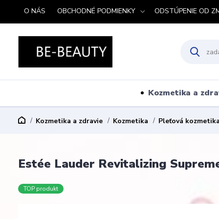
O NÁS
OBCHODNÉ PODMIENKY
ODSTÚPENIE OD Z
Kozmetika a zdra
Kozmetika a zdravie
Kozmetika
Pleťová kozmetik
Estée Lauder Revitalizing Suprem
TOP produkt