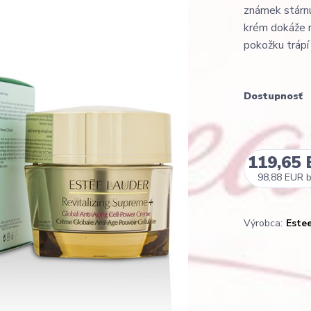
známek stárnu
krém dokáže r
pokožku trápí l
Dostupnosť
119,65
98,88 EUR
Výrobca:
Este