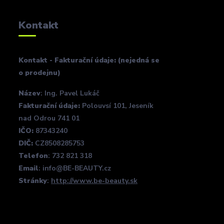
Kontakt
Kontakt - Fakturační údaje: (nejedná se
o prodejnu)
Název
: Ing. Pavel Lukáč
Fakturační údaje:
Polouvsí 101, Jeseník
nad Odrou 741 01
IČO:
87343240
DIČ:
CZ8508285753
Telefon
: 732 821 318
Email
: info@BE-BEAUTY.cz
Stránky
:
http://www.be-beauty.sk