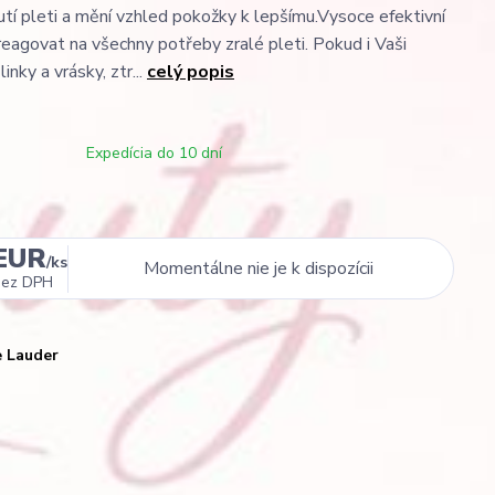
tí pleti a mění vzhled pokožky k lepšímu.Vysoce efektivní
eagovat na všechny potřeby zralé pleti. Pokud i Vaši
inky a vrásky, ztr...
celý popis
Expedícia do 10 dní
 EUR
/
ks
Momentálne nie je k dispozícii
bez DPH
e Lauder