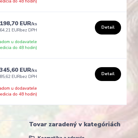
edicia do 48 hodin)
198,70 EUR
/
ks
Detail
64,21 EUR
bez DPH
adom u dodavatele
edicia do 48 hodin)
345,60 EUR
/
ks
Detail
85,62 EUR
bez DPH
adom u dodavatele
edicia do 48 hodin)
Tovar zaradený v kategóriách