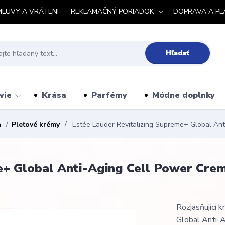
MLUVY A VRÁTENI
REKLAMAČNÝ PORIADOK
DOPRAVA A PL
Hľadať
vie
Krása
Parfémy
Módne doplnky
a
Pleťové krémy
Estée Lauder Revitalizing Supreme+ Global An
e+ Global Anti-Aging Cell Power Cre
Rozjasňující 
Global Anti-