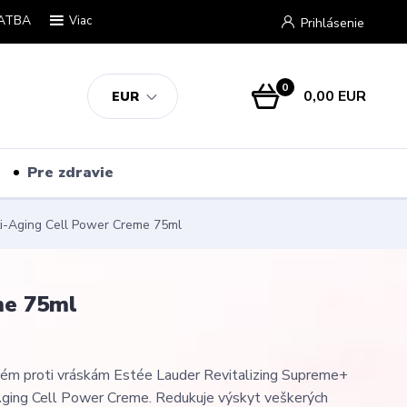
ATBA
Viac
Prihlásenie
0
0,00 EUR
EUR
Pre zdravie
ti-Aging Cell Power Creme 75ml
me 75ml
krém proti vráskám Estée Lauder Revitalizing Supreme+
Aging Cell Power Creme. Redukuje výskyt veškerých