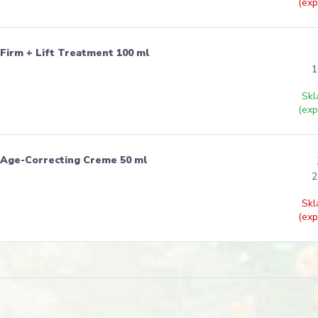
(exp
 Firm + Lift Treatment 100 ml
1
Skl
(exp
t Age-Correcting Creme 50 ml
2
Skl
(exp