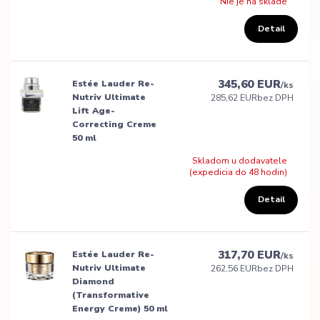
Nie je na sklade
Detail
345,60 EUR
Estée Lauder Re-
/
ks
Nutriv Ultimate
285,62 EUR
bez DPH
Lift Age-
Correcting Creme
50 ml
Skladom u dodavatele
(expedicia do 48 hodin)
Detail
317,70 EUR
Estée Lauder Re-
/
ks
Nutriv Ultimate
262,56 EUR
bez DPH
Diamond
(Transformative
Energy Creme) 50 ml