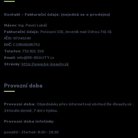
Kontakt - Fakturační údaje: (nejedná se o prodejnu)
Název
: Ing. Pavel Lukáč
Fakturační údaje:
Polouvsí 101, Jeseník nad Odrou 741 01
IČO:
87343240
DIČ:
CZ8508285753
Telefon
: 732 821 318
Email
: info@BE-BEAUTY.cz
Stránky
:
http://www.be-beauty.sk
Provozní doba
Provozní doba:
Objednávky přes internetový obchod Be-Beauty.sk :
24 hodin denně, 7 dní v týdnu.
Provozní doba infolinky
:
pondělí - čtvrtek: 8:30 - 16:30