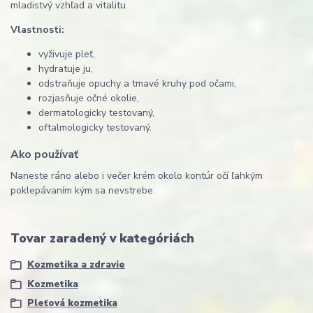
mladistvý vzhľad a vitalitu.
Vlastnosti:
vyživuje pleť,
hydratuje ju,
odstraňuje opuchy a tmavé kruhy pod očami,
rozjasňuje očné okolie,
dermatologicky testovaný,
oftalmologicky testovaný.
Ako používať
Naneste ráno alebo i večer krém okolo kontúr očí ľahkým
poklepávaním kým sa nevstrebe.
Tovar zaradený v kategóriách
Kozmetika a zdravie
Kozmetika
Pleťová kozmetika