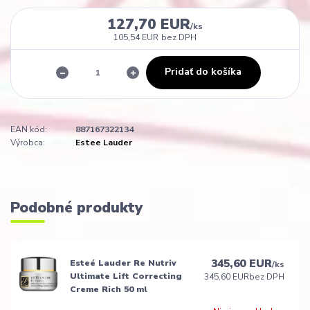
127,70 EUR
/
ks
105,54 EUR
bez DPH
Pridať do košíka
EAN kód:
887167322134
Výrobca:
Estee Lauder
Podobné produkty
345,60 EUR
Esteé Lauder Re Nutriv
/
ks
Ultimate Lift Correcting
345,60 EUR
bez DPH
Creme Rich 50 ml