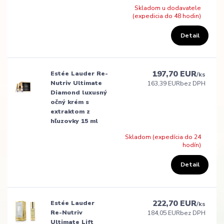
Skladom u dodavatele
(expedicia do 48 hodin)
Detail
197,70 EUR
Estée Lauder Re-
/
ks
Nutriv Ultimate
163,39 EUR
bez DPH
Diamond luxusný
očný krém s
extraktom z
hľuzovky 15 ml
Skladom (expedícia do 24
hodín)
Detail
222,70 EUR
Estée Lauder
/
ks
Re-Nutriv
184,05 EUR
bez DPH
Ultimate Lift