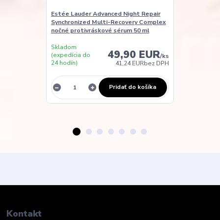
Estée Lauder Advanced Night Repair
Estée Lauder
Synchronized Multi-Recovery Complex
Renewal denn
nočné protivráskové sérum 50 ml
Skladom
49,90 EUR
(expedícia do
/
ks
24 hodín)
41,24 EUR
bez DPH
Nie je na skla
Pridať do košíka
Kontakt