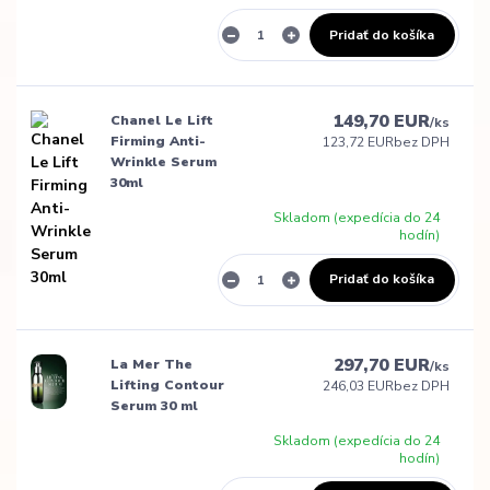
Pridať do košíka
149,70 EUR
Chanel Le Lift
/
ks
Firming Anti-
123,72 EUR
bez DPH
Wrinkle Serum
30ml
Skladom (expedícia do 24
hodín)
Pridať do košíka
297,70 EUR
La Mer The
/
ks
Lifting Contour
246,03 EUR
bez DPH
Serum 30 ml
Skladom (expedícia do 24
hodín)