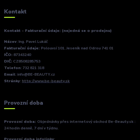
Kontakt
Kontakt - Fakturační údaje: (nejedná se o prodejnu)
Název
: Ing. Pavel Lukáč
Fakturační údaje:
Polouvsí 101, Jeseník nad Odrou 741 01
IČO:
87343240
DIČ:
CZ8508285753
Telefon
: 732 821 318
Email
: info@BE-BEAUTY.cz
Stránky
:
http://www.be-beauty.sk
Provozní doba
Provozní doba:
Objednávky přes internetový obchod Be-Beauty.sk :
24 hodin denně, 7 dní v týdnu.
Provozní doba infolinky
: