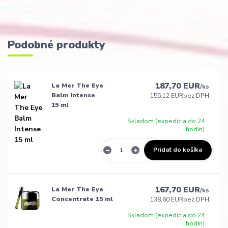
Podobné produkty
187,70 EUR
La Mer The Eye
/
ks
Balm Intense
155,12 EUR
bez DPH
15 ml
Skladom (expedícia do 24
hodín)
Pridať do košíka
167,70 EUR
La Mer The Eye
/
ks
Concentrate 15 ml
138,60 EUR
bez DPH
Skladom (expedícia do 24
hodín)