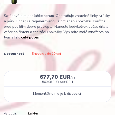
Saténové a super ľahké sérum. Odstraňuje znateľné linky, vrásky
a póry. Odhaľuje regenerovanou a omladenú pokožku. Použitie:
pred použitím dobre pretrepte. Naneste kedykoľvek počas dňa a
večer po čistení a tonizáciu pokožky. Vyhlaďte malé množstvo na
tvár a krk.
celý popis
Dostupnosť
Expedícia do 10 dní
677,70 EUR
/
ks
560,08 EUR
bez DPH
Momentálne nie je k dispozícii
Výrobca:
La Mer