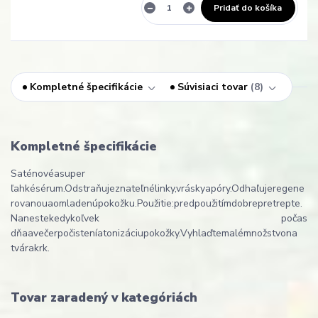
Pridať do košíka
Kompletné špecifikácie
Súvisiaci tovar
8
Kompletné špecifikácie
Saténové
a
super
ľahké
sérum
.
Odstraňuje
znateľné
linky
,
vrásky
a
póry
.
Odhaľuje
regene
rovanou
a
omladenú
pokožku
.
Použitie
:
pred
použitím
dobre
pretrepte
.
Naneste
kedykoľvek počas
dňa
a
večer
po
čistení
a
tonizáciu
pokožky
.
Vyhlaďte
malé
množstvo
na
tvár
a
krk
.
Tovar zaradený v kategóriách