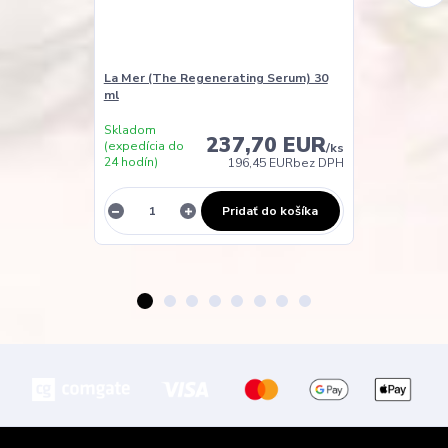
La Mer (The Regenerating Serum) 30
La Mer The Mo
ml
ml
Skladom
237,70 EUR
(expedícia do
/
ks
24 hodín)
196,45 EUR
bez DPH
Nie je na skla
Pridať do košíka