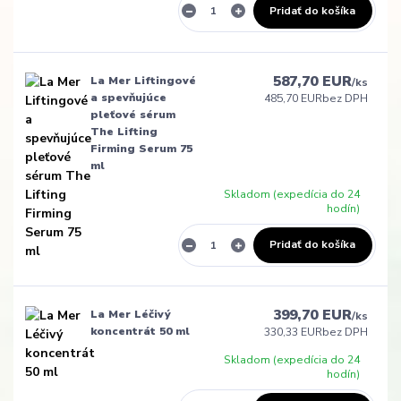
Pridať do košíka
587,70 EUR
La Mer Liftingové
/
ks
a spevňujúce
485,70 EUR
bez DPH
pleťové sérum
The Lifting
Firming Serum 75
ml
Skladom (expedícia do 24
hodín)
Pridať do košíka
399,70 EUR
La Mer Léčivý
/
ks
koncentrát 50 ml
330,33 EUR
bez DPH
Skladom (expedícia do 24
hodín)