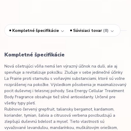
Kompletné špecifikácie
Súvisiaci tovar
8
Kompletné špecifikácie
Nová ošetrujúci vôňa nemá len výrazný účinok na duši, ale aj
spevňuje a revitalizuje pokožku. Zlučuje v sebe jedinečné účinky
La Prairie proti starnutiu s voňavými substanciami, ktoré sú voľne
rozprášenej na pokožke. Výsledkom pôsobenia je maximalizovaný
pocit duševnej i telesnej pohody. Sea Energy Cellular Treatment
Body Fragrance obsahuje tiež silné antioxidanty. Určené pre
všetky typy pletí.
Rubínovo červený grepfruit, taliansky bergamot, kardamom,
koriander, tymian, šalvia a citrusová verbena povzbudzujú a
zlepšujú duševnú bdelosť a myseľ. Tieto vlastnosti sú
vyvažované levanduľou, mandarínkou, muškátovým orieškom,