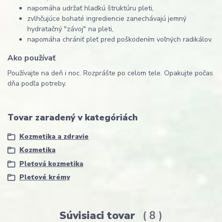
napomáha udržať hladkú štruktúru pleti,
zvlhčujúce bohaté ingrediencie zanechávajú jemný
hydratačný "závoj" na pleti,
napomáha chrániť pleť pred poškodením voľných radikálov.
Ako používať
Používajte na deň i noc. Rozprášte po celom tele. Opakujte počas
dňa podľa potreby.
Tovar zaradený v kategóriách
Kozmetika a zdravie
Kozmetika
Pleťová kozmetika
Pleťové krémy
Súvisiaci tovar
8