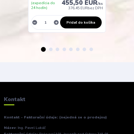
455,50 EUR
(expedícia do
(expedícia do
/
ks
24 hodín)
24 hodín)
376,45 EUR
bez DPH
Pridať do košíka
Kontakt
Kontakt - Fakturační údaje: (nejedná se o prodejnu)
Název
: Ing. Pavel Lukáč