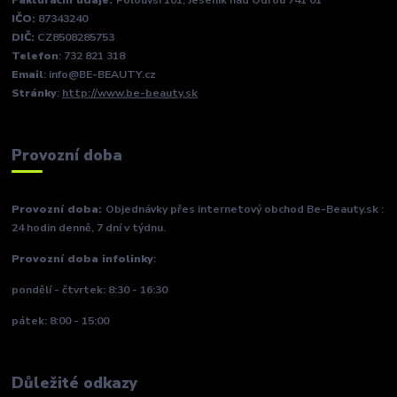
Fakturační údaje:
Polouvsí 101, Jeseník nad Odrou 741 01
IČO:
87343240
DIČ:
CZ8508285753
Telefon
: 732 821 318
Email
: info@BE-BEAUTY.cz
Stránky
:
http://www.be-beauty.sk
Provozní doba
Provozní doba:
Objednávky přes internetový obchod Be-Beauty.sk :
24 hodin denně, 7 dní v týdnu.
Provozní doba infolinky
:
pondělí - čtvrtek: 8:30 - 16:30
pátek: 8:00 - 15:00
Důležité odkazy