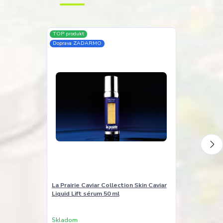
TOP produkt
Akcia
Doprava ZADARMO
La Prairie Caviar Collection Skin Caviar
La Prairie Pro
Liquid Lift sérum 50 ml
na obnovu ple
Peel) 40 ml
Skladom
Skladom