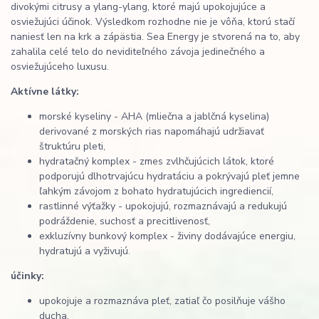
divokými citrusy a ylang-ylang, ktoré majú upokojujúce a
osviežujúci účinok. Výsledkom rozhodne nie je vôňa, ktorú stačí
naniesť len na krk a zápästia. Sea
Energy
je stvorená na to, aby
zahalila celé telo do neviditeľného závoja jedinečného a
osviežujúceho luxusu.
Aktívne látky:
morské kyseliny - AHA (mliečna a jablčná kyselina)
derivované z morských rias napomáhajú udržiavať
štruktúru pleti,
hydratačný komplex - zmes zvlhčujúcich látok, ktoré
podporujú dlhotrvajúcu hydratáciu a pokrývajú pleť jemne
ľahkým závojom z bohato hydratujúcich ingrediencií,
rastlinné výťažky - upokojujú, rozmaznávajú a redukujú
podráždenie, suchosť a precitlivenosť,
exkluzívny bunkový komplex - živiny dodávajúce energiu,
hydratujú a vyživujú.
účinky:
upokojuje a rozmaznáva pleť, zatiaľ čo posilňuje vášho
ducha,