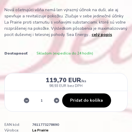
Nová ošetrujúci vôňa nemá len výrazný účinok na duši, ale aj
spevňuje a revitalizuje pokožku. Zlučuje v sebe jedinečné účinky
La Prairie proti starnutiu s voňavými substanciami, ktoré sú voľne
rozprášenej na pokožke. Výsledkom pôsobenia je maximalizovaný
pocit duševnej i telesnej pohody. Sea Energy...
celý popis
Dostupnosť
Skladom (expedícia do 24 hodín)
119,70 EUR
/
ks
98,93 EUR
bez DPH
Pridať do košíka
EAN kód:
7611773278690
Výrobca:
La Prairie