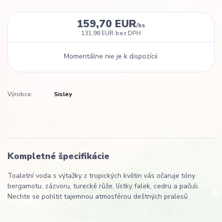
159,70 EUR
/
ks
131,98 EUR
bez DPH
Momentálne nie je k dispozícii
Výrobca:
Sisley
Kompletné špecifikácie
Toaletní voda s výtažky z tropických květin vás očaruje tóny
bergamotu, zázvoru, turecké růže, lístky falek, cedru a pačuli.
Nechte se pohltit tajemnou atmosférou deštných pralesů