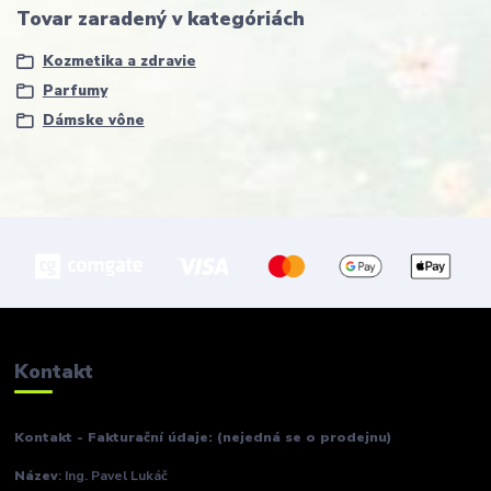
Tovar zaradený v kategóriách
Kozmetika a zdravie
Parfumy
Dámske vône
Kontakt
Kontakt - Fakturační údaje: (nejedná se o prodejnu)
Název
: Ing. Pavel Lukáč