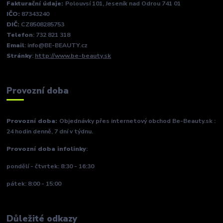
Fakturační údaje:
Polouvsí 101, Jeseník nad Odrou 741 01
IČO:
87343240
DIČ:
CZ8508285753
Telefon
: 732 821 318
Email
: info@BE-BEAUTY.cz
Stránky
:
http://www.be-beauty.sk
Provozní doba
Provozní doba:
Objednávky přes internetový obchod Be-Beauty.sk :
24 hodin denně, 7 dní v týdnu.
Provozní doba infolinky
:
pondělí - čtvrtek: 8:30 - 16:30
pátek: 8:00 - 15:00
Důležité odkazy