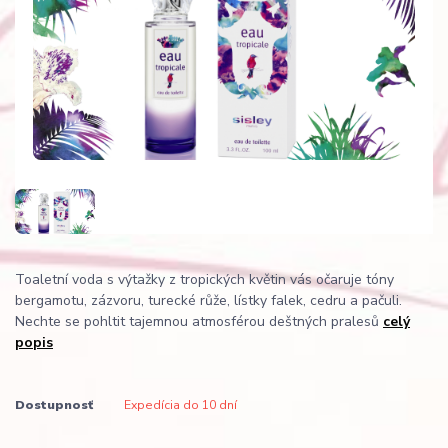
Toaletní voda s výtažky z tropických květin vás očaruje tóny
bergamotu, zázvoru, turecké růže, lístky falek, cedru a pačuli.
Nechte se pohltit tajemnou atmosférou deštných pralesů
celý
popis
Dostupnosť
Expedícia do 10 dní