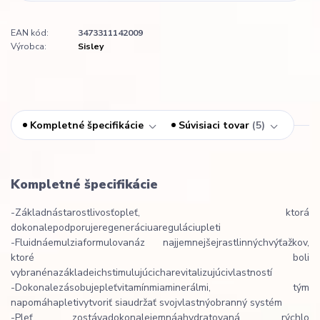
EAN kód:
3473311142009
Výrobca:
Sisley
Kompletné špecifikácie
Súvisiaci tovar
5
Kompletné špecifikácie
-
Základná
starostlivosť
o
pleť
,
ktorá
dokonale
podporuje
regeneráciu
a
reguláciu
pleti
-
Fluidná
emulzia
formulovaná
z najjemnejšej
rastlinných
výťažkov
,
ktoré boli
vybrané
na
základe
ich
stimulujúcich
a
revitalizujúci
vlastností
-
Dokonale
zásobuje
pleť
vitamínmi
a
minerálmi
, tým
napomáha
pleti
vytvoriť si
a
udržať svoj
vlastný
obranný systém
-
Pleť zostáva
dokonale
jemná
a
hydratovaná
,
rýchlo