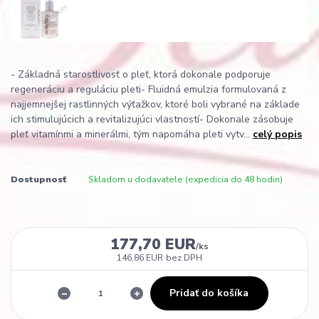
- Základná starostlivosť o pleť, ktorá dokonale podporuje
regeneráciu a reguláciu pleti- Fluidná emulzia formulovaná z
najjemnejšej rastlinných výťažkov, ktoré boli vybrané na základe
ich stimulujúcich a revitalizujúci vlastností- Dokonale zásobuje
pleť vitamínmi a minerálmi, tým napomáha pleti vytv...
celý popis
Dostupnosť
Skladom u dodavatele (expedicia do 48 hodin)
177,70 EUR
/
ks
146,86 EUR
bez DPH
Pridať do košíka