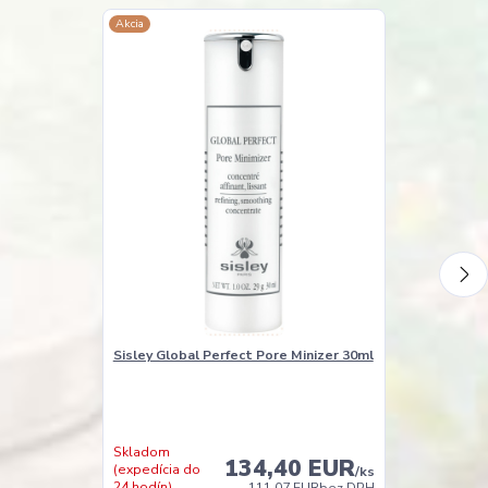
Akcia
Sisley Global Perfect Pore Minizer 30ml
Sisley Botani
Skladom
134,40 EUR
(expedícia do
/
ks
24 hodín)
Nie je na skla
111,07 EUR
bez DPH