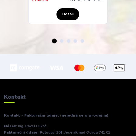
Detail
Kontakt
Kontakt - Fakturační údaje: (nejedná se o prodejnu)
Název
: Ing. Pavel Lukáč
Fakturační údaje:
Polouvsí 101, Jeseník nad Odrou 741 01