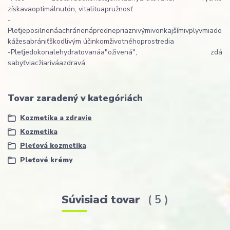
získava
optimálnu
tón
,
vitalitu
a
pružnosť
-
Pleť
je
posilnená
a
chránená
pred
nepriaznivými
vonkajšími
vplyvmi
a
do
káže
sa
brániť
škodlivým účinkom
životného
prostredia
-
Pleť
je
dokonale
hydratovaná
a
"
oživená",
zdá
sa
byť
viac
žiarivá
a
zdravá
Tovar zaradený v kategóriách
Kozmetika a zdravie
Kozmetika
Pleťová kozmetika
Pleťové krémy
Súvisiaci tovar
5