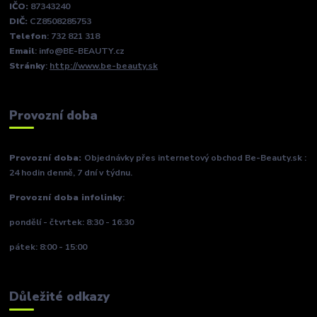
IČO:
87343240
DIČ:
CZ8508285753
Telefon
: 732 821 318
Email
: info@BE-BEAUTY.cz
Stránky
:
http://www.be-beauty.sk
Provozní doba
Provozní doba:
Objednávky přes internetový obchod Be-Beauty.sk :
24 hodin denně, 7 dní v týdnu.
Provozní doba infolinky
:
pondělí - čtvrtek: 8:30 - 16:30
pátek: 8:00 - 15:00
Důležité odkazy