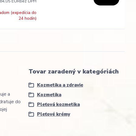
84,05 EUR
bez DPH
adom (expedícia do
24 hodín)
Tovar zaradený v kategóriách
Kozmetika a zdravie
uje a
Kozmetika
dratuje do
Pleťová kozmetika
ojej
Pleťové krémy