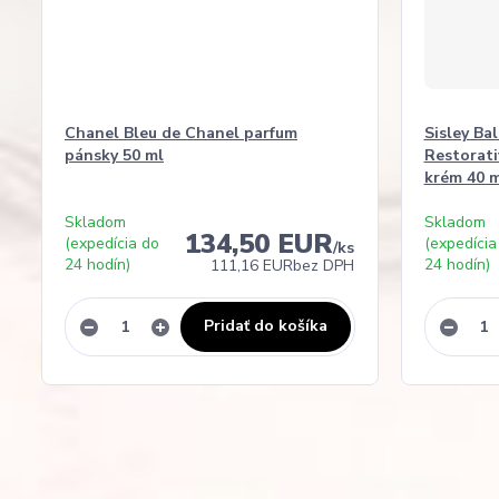
Chanel Bleu de Chanel parfum
Sisley Ba
pánsky 50 ml
Restorati
krém 40 m
Skladom
Skladom
134,50 EUR
(expedícia do
(expedícia
/
ks
24 hodín)
24 hodín)
111,16 EUR
bez DPH
Pridať do košíka