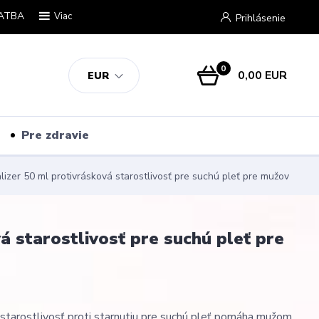
ATBA
Viac
Prihlásenie
0
0,00 EUR
EUR
Pre zdravie
izer 50 ml protivrásková starostlivosť pre suchú pleť pre mužov
 starostlivosť pre suchú pleť pre
 starostlivosť proti starnutiu pre suchú pleť pomáha mužom