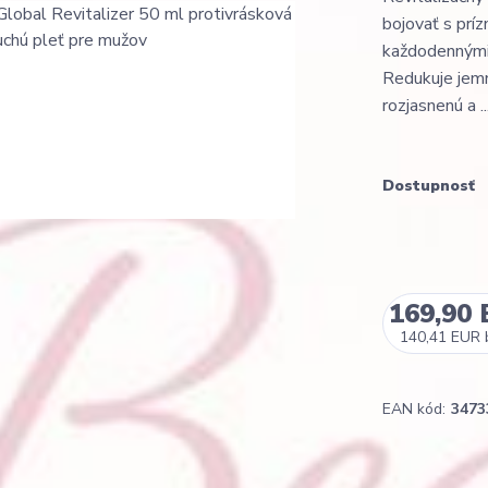
bojovať s príz
každodennými š
Redukuje jemn
rozjasnenú a ..
Dostupnosť
169,90
140,41 EUR
EAN kód:
3473