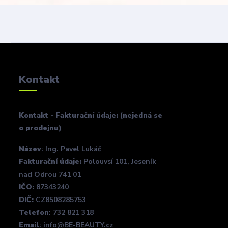
Kontakt
Kontakt - Fakturační údaje: (nejedná se
o prodejnu)
Název
: Ing. Pavel Lukáč
Fakturační údaje:
Polouvsí 101, Jeseník
nad Odrou 741 01
IČO:
87343240
DIČ:
CZ8508285753
Telefon
: 732 821 318
Email
: info@BE-BEAUTY.cz