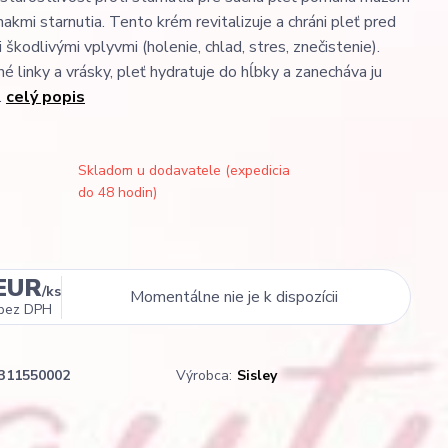
nakmi starnutia. Tento krém revitalizuje a chráni pleť pred
kodlivými vplyvmi (holenie, chlad, stres, znečistenie).
é linky a vrásky, pleť hydratuje do hĺbky a zanecháva ju
.
celý popis
Skladom u dodavatele (expedicia
do 48 hodin)
 EUR
/
ks
Momentálne nie je k dispozícii
bez DPH
311550002
Výrobca:
Sisley