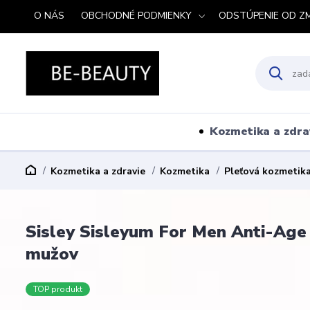
O NÁS
OBCHODNÉ PODMIENKY
ODSTÚPENIE OD Z
Kozmetika a zdra
Kozmetika a zdravie
Kozmetika
Pleťová kozmetik
Sisley Sisleyum For Men Anti-Age 
mužov
TOP produkt