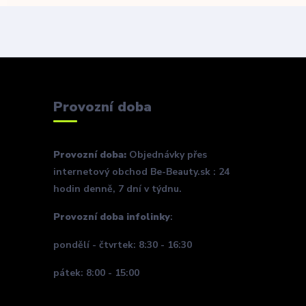
Provozní doba
Provozní doba:
Objednávky přes
internetový obchod Be-Beauty.sk : 24
hodin denně, 7 dní v týdnu.
Provozní doba infolinky
:
pondělí - čtvrtek: 8:30 - 16:30
pátek: 8:00 - 15:00