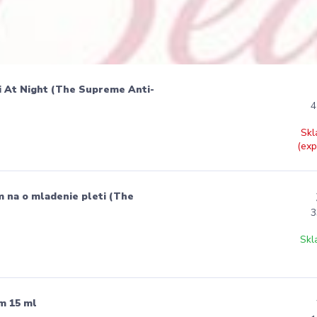
ti At Night (The Supreme Anti-
4
Skl
(exp
m na o mladenie pleti (The
3
Skl
m 15 ml