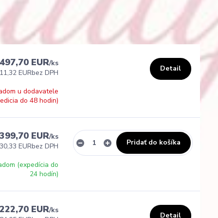
497,70 EUR
/
ks
Detail
11,32 EUR
bez DPH
adom u dodavatele
edicia do 48 hodin)
399,70 EUR
/
ks
Pridať do košíka
30,33 EUR
bez DPH
adom (expedícia do
24 hodín)
222,70 EUR
/
ks
Detail