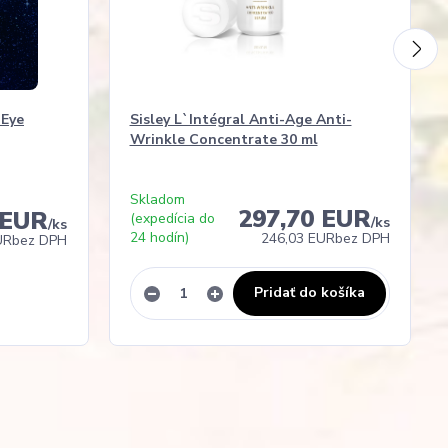
 Eye
Sisley L`Intégral Anti-Age Anti-
Wrinkle Concentrate 30 ml
Skladom
297,70 EUR
 EUR
(expedícia do
/
ks
/
ks
24 hodín)
246,03 EUR
bez DPH
UR
bez DPH
Pridať do košíka