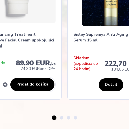
lancing Treatment
Sisley Supremya Anti Aging
ve Facial Cream upokojujúci
Serum 15 ml
l
Skladom
89,90 EUR
222,70
 do
(expedícia do
/
ks
74,30 EUR
bez DPH
24 hodín)
184,05 E
Pridať do košíka
Detail