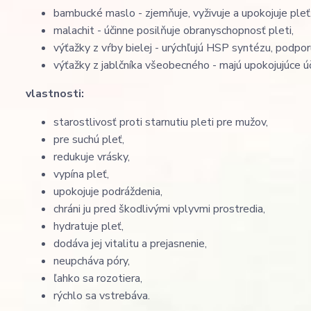
bambucké maslo - zjemňuje, vyživuje a upokojuje pleť,
malachit - účinne posilňuje obranyschopnosť pleti,
výťažky z vŕby bielej - urýchľujú HSP syntézu, podpor
výťažky z jablčníka všeobecného - majú upokojujúce úč
vlastnosti:
starostlivosť proti starnutiu pleti pre mužov,
pre suchú pleť,
redukuje vrásky,
vypína pleť,
upokojuje podráždenia,
chráni ju pred škodlivými vplyvmi prostredia,
hydratuje pleť,
dodáva jej vitalitu a prejasnenie,
neupcháva póry,
ľahko sa rozotiera,
rýchlo sa vstrebáva.