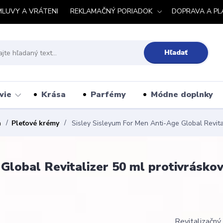
MLUVY A VRÁTENI
REKLAMAČNÝ PORIADOK
DOPRAVA A PL
Hľadať
vie
Krása
Parfémy
Módne doplnky
a
Pleťové krémy
Sisley Sisleyum For Men Anti-Age Global Revital
Global Revitalizer 50 ml protivrásková
Revitalizačný