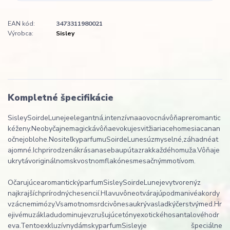
EAN kód:
3473311980021
Výrobca:
Sisley
Kompletné špecifikácie
Sisley
Soir
de
Lune
je
elegantná
,
intenzívna
a
ovocná
vôňa
pre
romantic
ké
ženy
.
Neobyčajne
magická
vôňa
evokuje
svit
žiariaceho
mesiaca
na
n
očnej
oblohe
.
Nositeľky
parfumu
Soir
de
Lune
sú
zmyselné
,
záhadné
a
t
ajomné
.
Ich
prirodzená
krása
na
seba
upúta
zrak
každého
muža
.
Vôňa
je
ukrytá
v
originálnom
skvostnom
flakóne
s
mesačným
motívom
.
Očarujúce
a
romantický
parfum
Sisley
Soir
de
Lune
je
vytvorený
z
najkrajších
prírodných
esencií.
Hlavu
vône
otvárajú
podmanivé
akordy
vzácne
mimózy
.
V
samotnom
srdci
vône
sa
ukrýva
sladký
čerstvý
med
.
Hr
ejivému
základu
dominuje
vzrušujúce
tóny
exotického
santalového
dr
eva
.
Tento
exkluzívny
dámsky
parfum
Sisley
je špeciálne