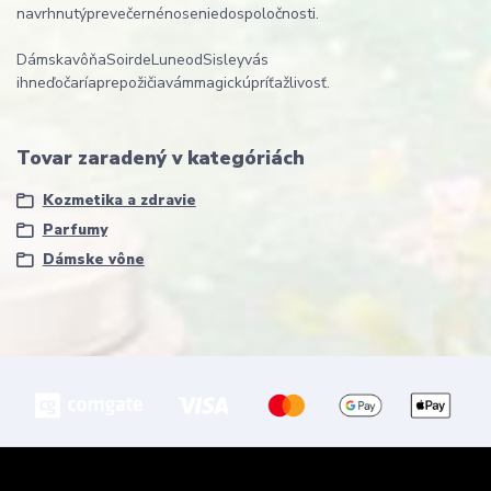
navrhnutý
pre
večerné
nosenie
do
spoločnosti
.
Dámska
vôňa
Soir
de
Lune
od
Sisley
vás
ihneď
očarí
a
prepožičia
vám
magickú
príťažlivosť
.
Tovar zaradený v kategóriách
Kozmetika a zdravie
Parfumy
Dámske vône