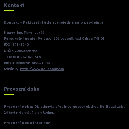
Kontakt
Kontakt - Fakturační údaje: (nejedná se o prodejnu)
Název
: Ing. Pavel Lukáč
Fakturační údaje:
Polouvsí 101, Jeseník nad Odrou 741 01
IČO:
87343240
DIČ:
CZ8508285753
Telefon
: 732 821 318
Email
: info@BE-BEAUTY.cz
Stránky
:
http://www.be-beauty.sk
Provozní doba
Provozní doba:
Objednávky přes internetový obchod Be-Beauty.sk :
24 hodin denně, 7 dní v týdnu.
Provozní doba infolinky
: