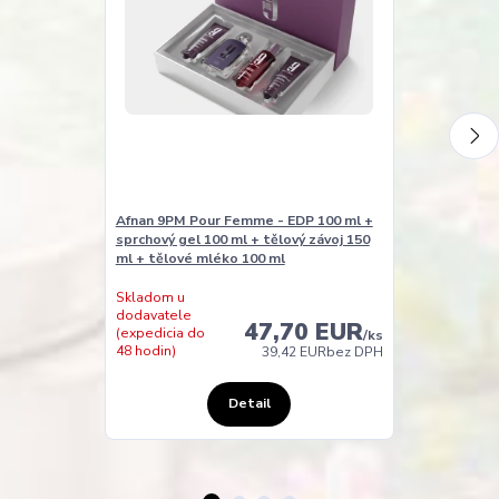
Afnan 9PM Pour Femme - EDP 100 ml +
Afnan 9PM - E
sprchový gel 100 ml + tělový závoj 150
150 ml + deod
ml + tělové mléko 100 ml
Skladom u
Skladom
dodavatele
47,70 EUR
(expedícia do
(expedicia do
/
ks
24 hodín)
48 hodin)
39,42 EUR
bez DPH
Detail