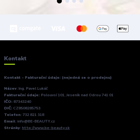
Kontakt
Kontakt - Fakturační údaje: (nejedná se o prodejnu)
Název
: Ing. Pavel Lukáč
Fakturační údaje:
Polouvsí 101, Jeseník nad Odrou 741 01
IČO:
87343240
DIČ:
CZ8508285753
Telefon
: 732 821 318
Email
: info@BE-BEAUTY.cz
Stránky
:
http://www.be-beauty.sk