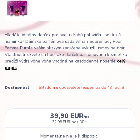
Hľadáte ideálny darček pre svoju drahú polovičku, sestru či
maminku? Dámska parfémová sada Afnan Supremacy Pour
Femme Purple vašim blízkym zaručene vykúzli úsmev na tvári.
Vlastnosti: skvele sa hodí ako darček parfumovaná kozmetika
predĺži výdrž vône vôňa vhodná na každodenné nosenie
celý
popis
Dostupnosť
Skladom u dodavatele (expedicia do 48 hodin)
39,90 EUR
/
ks
32,98 EUR
bez DPH
Momentálne nie je k dispozícii