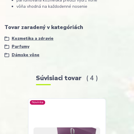
parfumovaná kozmetika predĺži výdrž vône
vôňa vhodná na každodenné nosenie
Tovar zaradený v kategóriách
Kozmetika a zdravie
Parfumy
Dámske vône
Súvisiaci tovar
4
Novinka