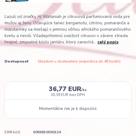
Lazuli od značky Al Wataniah je citrusová parfumovaná voda pre
mužov aj ženy. Očarujúce tanec bergamotu, citrónu, pomaranča a
mandarínky sa miešajú s jemnou vôňou afrického pomarančového
kvetu a neroli. Všadeprítomnú sviežosť citrusov v závere strieda
hrejivé, zmyselné kúzlo jantáru, ktorý zanechá...
celý popis
Dostupnosť
Skladom u dodavatele (expedicia do 48 hodin)
36,77 EUR
/
ks
30,39 EUR
bez DPH
Momentálne nie je k dispozícii
EAN kód:
5055810030124