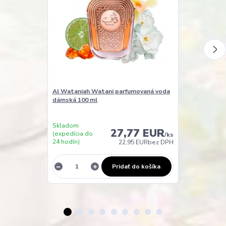
Al Wataniah Watani parfumovaná voda
Al Wataniah 
dámská 100 ml
voda Unisex 1
Skladom u
Skladom
dodavatele
27,77 EUR
(expedícia do
/
ks
(expedicia do
24 hodín)
22,95 EUR
bez DPH
48 hodin)
Pridať do košíka