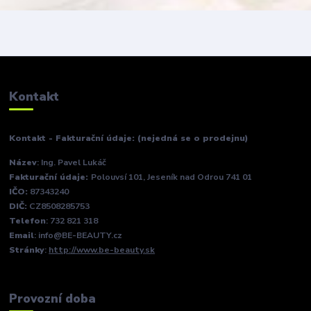
Kontakt
Kontakt - Fakturační údaje: (nejedná se o prodejnu)
Název
: Ing. Pavel Lukáč
Fakturační údaje:
Polouvsí 101, Jeseník nad Odrou 741 01
IČO:
87343240
DIČ:
CZ8508285753
Telefon
: 732 821 318
Email
: info@BE-BEAUTY.cz
Stránky
:
http://www.be-beauty.sk
Provozní doba