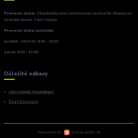
Provozní doba:
Objednávky přes internetový obchod Be-Beauty.sk :
24 hodin denně, 7 dní v týdnu.
Provozní doba infolinky
:
pondělí - čtvrtek: 8:30 - 16:30
pátek: 8:00 - 15:00
Důležité odkazy
OBCHODNÉ PODMIENKY
ČASTÉ DOTAZY
Vytvorené na
Eshop-rychlo.sk