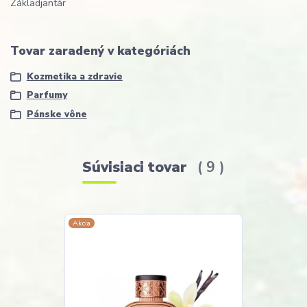
Základ
jantár
Tovar zaradený v kategóriách
Kozmetika a zdravie
Parfumy
Pánske vône
Súvisiaci tovar
9
Akcia
Akcia