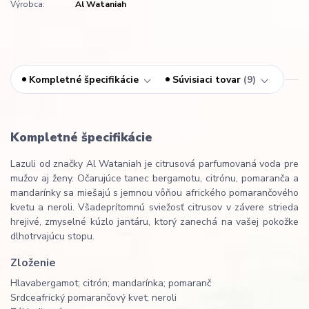
Výrobca:
Al Wataniah
Kompletné špecifikácie
Súvisiaci tovar
9
Kompletné špecifikácie
Lazuli od značky Al Wataniah je citrusová parfumovaná voda pre
mužov aj ženy. Očarujúce tanec bergamotu, citrónu, pomaranča a
mandarínky sa miešajú s jemnou vôňou afrického pomarančového
kvetu a neroli. Všadeprítomnú sviežosť citrusov v závere strieda
hrejivé, zmyselné kúzlo jantáru, ktorý zanechá na vašej pokožke
dlhotrvajúcu stopu.
Zloženie
Hlava
bergamot; citrón; mandarínka; pomaranč
Srdce
africký pomarančový kvet; neroli