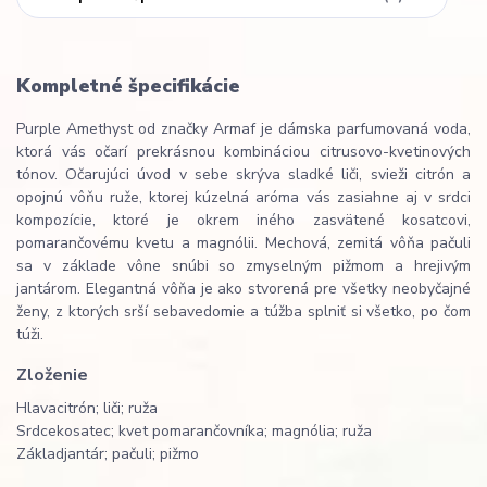
Kompletné špecifikácie
Purple Amethyst od značky Armaf je dámska parfumovaná voda,
ktorá vás očarí prekrásnou kombináciou citrusovo-kvetinových
tónov. Očarujúci úvod v sebe skrýva sladké liči, svieži citrón a
opojnú vôňu ruže, ktorej kúzelná aróma vás zasiahne aj v srdci
kompozície, ktoré je okrem iného zasvätené kosatcovi,
pomarančovému kvetu a magnólii. Mechová, zemitá vôňa pačuli
sa v základe vône snúbi so zmyselným pižmom a hrejivým
jantárom. Elegantná vôňa je ako stvorená pre všetky neobyčajné
ženy, z ktorých srší sebavedomie a túžba splniť si všetko, po čom
túži.
Zloženie
Hlava
citrón; liči; ruža
Srdce
kosatec; kvet pomarančovníka; magnólia; ruža
Základ
jantár; pačuli; pižmo