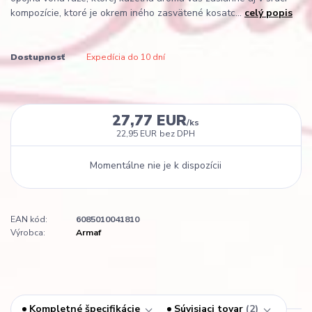
kompozície, ktoré je okrem iného zasvätené kosatc...
celý popis
Dostupnosť
Expedícia do 10 dní
27,77 EUR
/
ks
22,95 EUR
bez DPH
Momentálne nie je k dispozícii
EAN kód:
6085010041810
Výrobca:
Armaf
Kompletné špecifikácie
Súvisiaci tovar
2