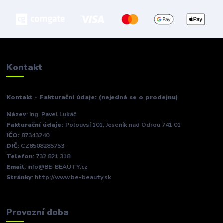
Kontakt
Kontakt - Fakturační údaje: (nejedná se o prodejnu)
Název
: Ing. Pavel Lukáč
Fakturační údaje:
Polouvsí 101, Jeseník nad Odrou 741 01
IČO:
87343240
DIČ:
CZ8508285753
Telefon
: 732 821 318
Email
: info@BE-BEAUTY.cz
Stránky
:
http://www.be-beauty.sk
Provozní doba