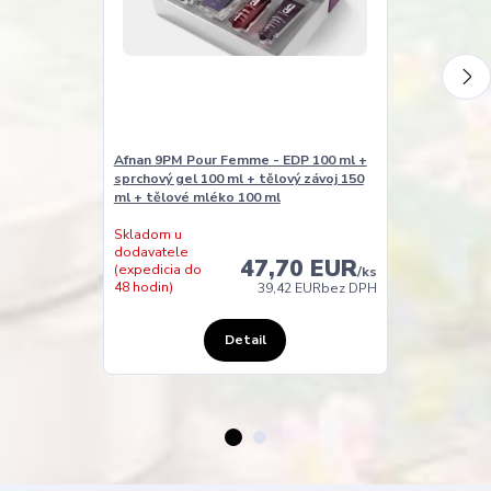
Afnan 9PM Pour Femme - EDP 100 ml +
Armaf Tagpar
sprchový gel 100 ml + tělový závoj 150
100 ml
ml + tělové mléko 100 ml
Skladom u
Skladom
dodavatele
47,70 EUR
(expedícia do
(expedicia do
/
ks
24 hodín)
48 hodin)
39,42 EUR
bez DPH
Detail