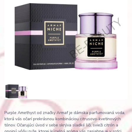
Purple Amethyst od značky Armaf je dámska parfumovaná voda,
ktorá vás očarí prekrásnou kombináciou citrusovo-kvetinových
tónov. Očarujúci úvod v sebe skrýva sladké liči, svieži citrón a
opojnú vôňu ruže, ktorej kúzelná aróma vás zasiahne aj v srdci