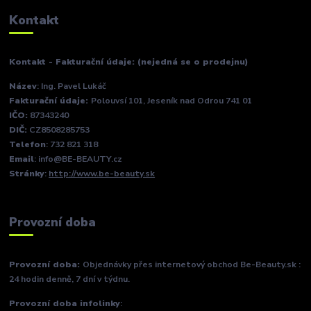
Kontakt
Kontakt - Fakturační údaje: (nejedná se o prodejnu)
Název
: Ing. Pavel Lukáč
Fakturační údaje:
Polouvsí 101, Jeseník nad Odrou 741 01
IČO:
87343240
DIČ:
CZ8508285753
Telefon
: 732 821 318
Email
: info@BE-BEAUTY.cz
Stránky
:
http://www.be-beauty.sk
Provozní doba
Provozní doba:
Objednávky přes internetový obchod Be-Beauty.sk :
24 hodin denně, 7 dní v týdnu.
Provozní doba infolinky
: