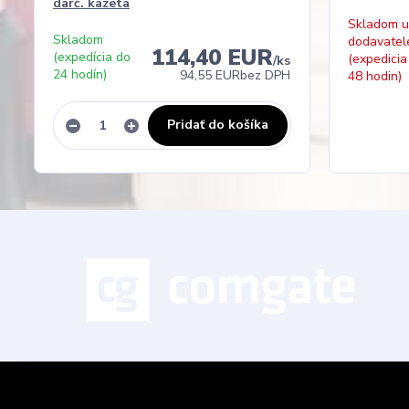
darč. kazeta
Skladom u
Skladom
dodavatel
114,40 EUR
(expedícia do
(expedicia
/
ks
24 hodín)
94,55 EUR
bez DPH
48 hodin)
Pridať do košíka