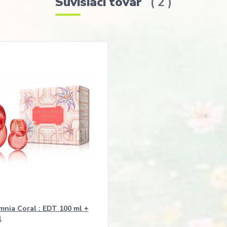
Súvisiaci tovar
2
mnia Coral : EDT 100 ml +
l