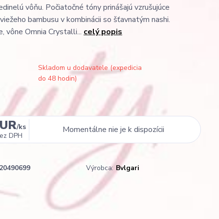
jedinelú vôňu. Počiatočné tóny prinášajú vzrušujúce
sviežeho bambusu v kombinácii so šťavnatým nashi.
, vône Omnia Crystalli...
celý popis
Skladom u dodavatele (expedicia
do 48 hodin)
EUR
/
ks
Momentálne nie je k dispozícii
ez DPH
20490699
Výrobca:
Bvlgari