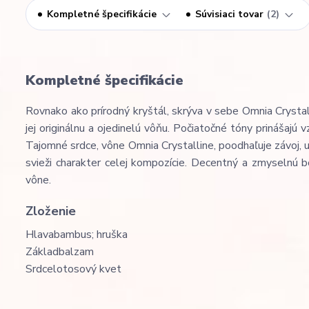
Kompletné špecifikácie
Súvisiaci tovar
2
Kompletné špecifikácie
Rovnako ako prírodný kryštál, skrýva v sebe Omnia Crystal
jej originálnu a ojedinelú vôňu. Počiatočné tóny prinášajú
Tajomné srdce, vône Omnia Crystalline, poodhaľuje závoj, 
svieži charakter celej kompozície. Decentný a zmyselnú 
vône.
Zloženie
Hlava
bambus; hruška
Základ
balzam
Srdce
lotosový kvet