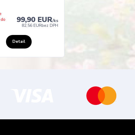
e
99,90 EUR
 do
/
ks
82,56 EUR
bez DPH
Detail