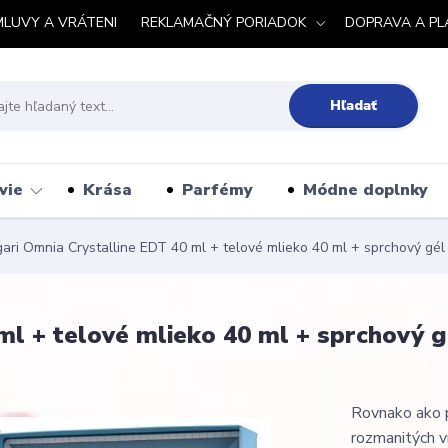
MLUVY A VRÁTENI
REKLAMAČNÝ PORIADOK
DOPRAVA A PL
Hľadať
vie
Krása
Parfémy
Módne doplnky
ari Omnia Crystalline EDT 40 ml + telové mlieko 40 ml + sprchový gé
ml + telové mlieko 40 ml + sprchový 
Rovnako ako p
rozmanitých vr