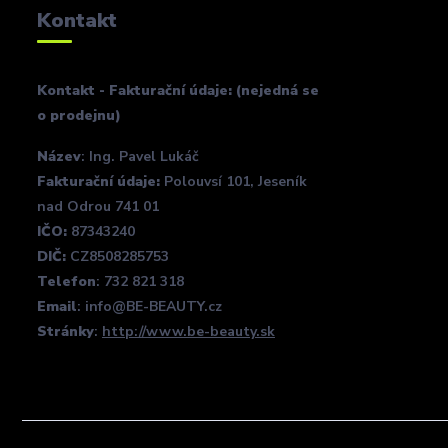
Kontakt
Kontakt - Fakturační údaje: (nejedná se
o prodejnu)
Název
: Ing. Pavel Lukáč
Fakturační údaje:
Polouvsí 101, Jeseník
nad Odrou 741 01
IČO:
87343240
DIČ:
CZ8508285753
Telefon
: 732 821 318
Email
: info@BE-BEAUTY.cz
Stránky
:
http://www.be-beauty.sk