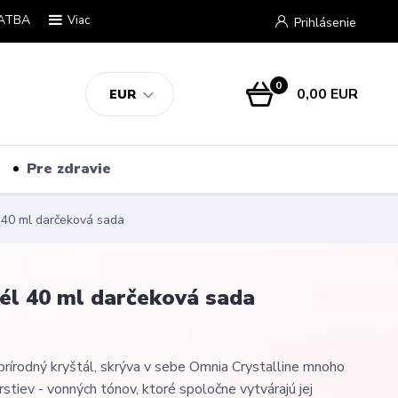
ATBA
Viac
Prihlásenie
0
0,00 EUR
EUR
Pre zdravie
l 40 ml darčeková sada
gél 40 ml darčeková sada
rírodný kryštál, skrýva v sebe Omnia Crystalline mnoho
stiev - vonných tónov, ktoré spoločne vytvárajú jej