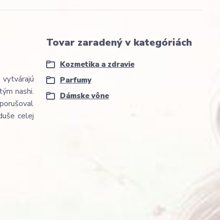
Tovar zaradený v kategóriách
Kozmetika a zdravie
 vytvárajú
Parfumy
tým nashi.
Dámske vône
 porušoval
duše celej