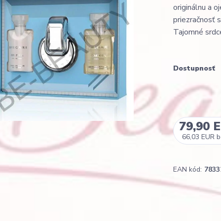
originálnu a o
priezračnosť 
Tajomné srdce
Dostupnosť
79,90 
66,03 EUR
b
EAN kód:
7833