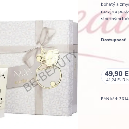
bohatý a zmyse
rozvíja a pos
slnečnými lúčm
Dostupnosť
49,90 
41,24 EUR
b
EAN kód:
3614