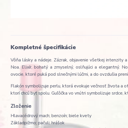
Kompletné špecifikácie
Vôňa lásky a nádeje. Zázrak, objavenie všetkej intenzity 
Noa. Elixír, bohatý a zmyselný, oslňujúci a elegantný. No
ovocie, ktoré puká pod slnečnými lúčmi, a do ovzdušia preni
Flakón symbolizuje perlu, ktorá evokuje večnosť života a o
ktorí chcú byť spolu. Guľôčka vo vnútri symbolizuje srdce, k
Zloženie
Hlava
cédrový mach; benzoín; biele kvety
Základ
pižmo; pačuli; hrášok