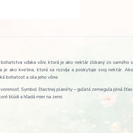
a bohatstva vďaka vôni, ktorá je ako nektár získaný zo samého 
a je ako kvetina, ktorá sa rozvíja a poskytuje svoj nektár. Ak
ká bohatosť a sila jeho vône.
tvorenosť. Symbol šťastnej planéty – guľatá zemeguľa plná šťast
toré blúdi a hľadá mier na zemi.