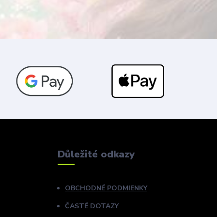
Důležité odkazy
OBCHODNÉ PODMIENKY
ČASTÉ DOTAZY