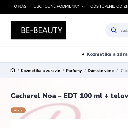
O NÁS
OBCHODNÉ PODMIENKY
ODSTÚPENIE OD Z
Kozmetika a zdra
Kozmetika a zdravie
Parfumy
Dámske vône
Cach
Cacharel Noa – EDT 100 ml + telov
Akcia