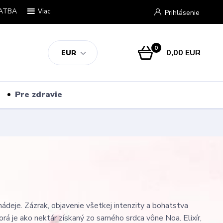
ATBA
Viac
Prihlásenie
0
0,00 EUR
EUR
Pre zdravie
nádeje. Zázrak, objavenie všetkej intenzity a bohatstva
orá je ako nektár získaný zo samého srdca vône Noa. Elixír,