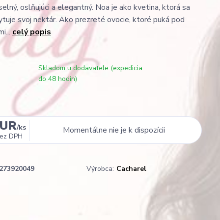
lný, oslňujúci a elegantný. Noa je ako kvetina, ktorá sa
kytuje svoj nektár. Ako prezreté ovocie, ktoré puká pod
i...
celý popis
Skladom u dodavatele (expedicia
do 48 hodin)
EUR
/
ks
Momentálne nie je k dispozícii
ez DPH
273920049
Výrobca:
Cacharel