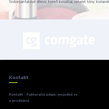
Srdce
santalové drevo; koreň kosatca; zelené tóny; koriand
Kontakt
Kontakt - Fakturační údaje: (nejedná se
o prodejnu)