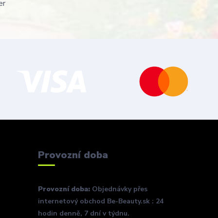
er
Provozní doba
Provozní doba:
Objednávky přes
internetový obchod Be-Beauty.sk : 24
hodin denně, 7 dní v týdnu.