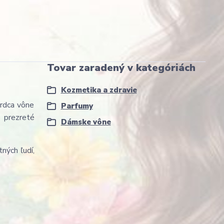
Tovar zaradený v kategóriách
Kozmetika a zdravie
srdca vône
Parfumy
o prezreté
Dámske vône
ných ľudí,