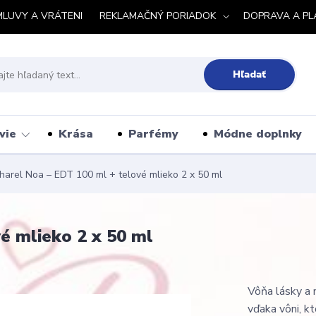
MLUVY A VRÁTENI
REKLAMAČNÝ PORIADOK
DOPRAVA A PL
Hľadať
vie
Krása
Parfémy
Módne doplnky
arel Noa – EDT 100 ml + telové mlieko 2 x 50 ml
é mlieko 2 x 50 ml
Vôňa lásky a 
vďaka vôni, kt