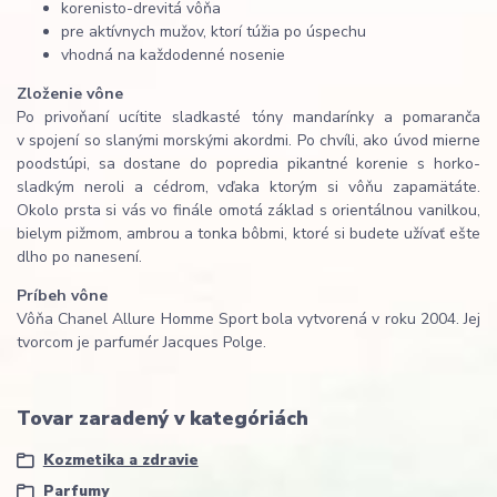
korenisto-drevitá vôňa
pre aktívnych mužov, ktorí túžia po úspechu
vhodná na každodenné nosenie
Zloženie vône
Po privoňaní ucítite sladkasté tóny mandarínky a pomaranča
v spojení so slanými morskými akordmi. Po chvíli, ako úvod mierne
poodstúpi, sa dostane do popredia pikantné korenie s horko-
sladkým neroli a cédrom, vďaka ktorým si vôňu zapamätáte.
Okolo prsta si vás vo finále omotá základ s orientálnou vanilkou,
bielym pižmom, ambrou a tonka bôbmi, ktoré si budete užívať ešte
dlho po nanesení.
Príbeh vône
Vôňa Chanel Allure Homme Sport bola vytvorená v roku 2004. Jej
tvorcom je parfumér Jacques Polge.
Tovar zaradený v kategóriách
Kozmetika a zdravie
Parfumy