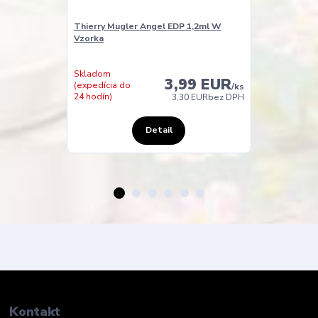
Thierry Mugler Angel EDP 1,2ml W
Thierry Mugle
Vzorka
Vzorka
Skladom u
Skladom
dodavatele
3,99 EUR
(expedícia do
(expedicia do
/
ks
24 hodín)
48 hodin)
3,30 EUR
bez DPH
Detail
Kontakt