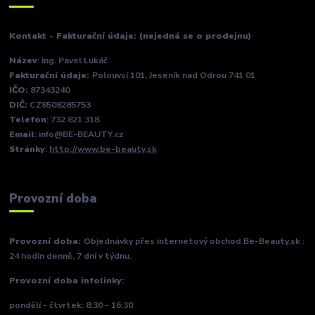
Kontakt - Fakturační údaje: (nejedná se o prodejnu)
Název
: Ing. Pavel Lukáč
Fakturační údaje:
Polouvsí 101, Jeseník nad Odrou 741 01
IČO:
87343240
DIČ:
CZ8508285753
Telefon
: 732 821 318
Email
: info@BE-BEAUTY.cz
Stránky
:
http://www.be-beauty.sk
Provozní doba
Provozní doba:
Objednávky přes internetový obchod Be-Beauty.sk :
24 hodin denně, 7 dní v týdnu.
Provozní doba infolinky
:
pondělí - čtvrtek: 8:30 - 16:30