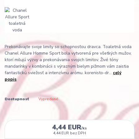
Prekonávajte svoje limity so schopnosťou dravca. Toaletná voda
Chanel Allure Homme Sport bola vytvorená pre všetkých mužov,
ktorí milujú výzvy a prekonávania svojich limitov. Živé tóny
mandarínky v kombinácii s výrazným bielym pižmom vám zaistia
fantastickú sviežosť a intenzívnu arómu. korenisto-dr...
celý
popis
Dostupnosť
Vypredané
4,44 EUR
/
ks
4,44 EUR
bez DPH