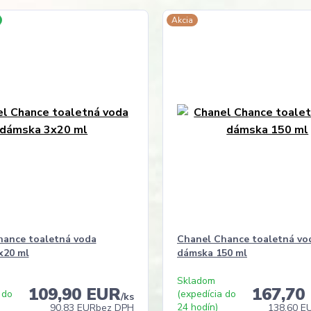
Akcia
hance toaletná voda
Chanel Chance toaletná vo
x20 ml
dámska 150 ml
Skladom
109,90 EUR
167,70
 do
(expedícia do
/
ks
24 hodín)
90,83 EUR
bez DPH
138,60 E