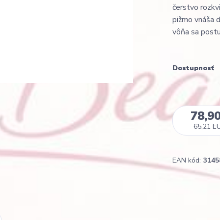
čerstvo rozkv
pižmo vnáša 
vôňa sa postu
Dostupnosť
78,9
65,21 E
EAN kód:
3145