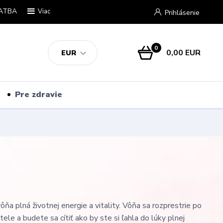
ATBA
Viac
Prihlásenie
0
0,00 EUR
EUR
Pre zdravie
ôňa plná životnej energie a vitality. Vôňa sa rozprestrie po
le a budete sa cítiť ako by ste si ľahla do lúky plnej