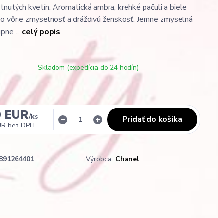
itnutých kvetín. Aromatická ambra, krehké pačuli a biele
do vône zmyselnosť a dráždivú ženskosť. Jemne zmyselná
pne ...
celý popis
Skladom (expedícia do 24 hodín)
0 EUR
/
ks
Pridať do košíka
UR
bez DPH
891264401
Výrobca:
Chanel