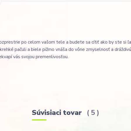
rozprestrie po celom vašom tele a budete sa cítiť ako by ste si ľ
 krehké pačuli a biele pižmo vnáša do vône zmyselnosť a dráždiv
kvapí vás svojou premenlivosťou.
Súvisiaci tovar
5