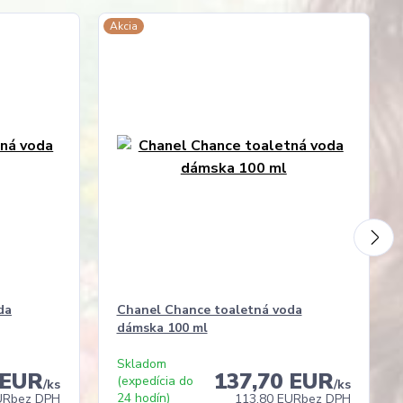
Akcia
da
Chanel Chance toaletná voda
dámska 100 ml
Skladom
 EUR
137,70 EUR
(expedícia do
/
ks
/
ks
24 hodín)
UR
bez DPH
113,80 EUR
bez DPH