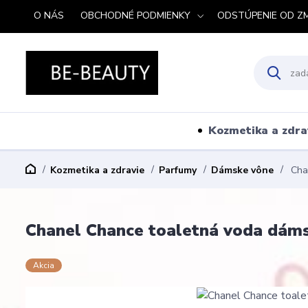
O NÁS
OBCHODNÉ PODMIENKY
ODSTÚPENIE OD Z
Kozmetika a zdra
Kozmetika a zdravie
Parfumy
Dámske vône
Chan
Chanel Chance toaletná voda dám
Akcia