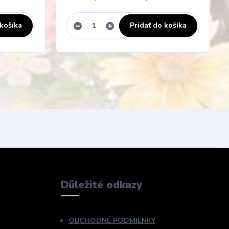
 košíka
Pridať do košíka
Důležité odkazy
OBCHODNÉ PODMIENKY