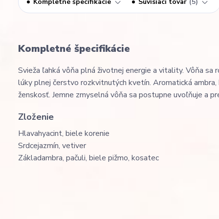
Kompletné špecifikácie
Súvisiaci tovar
5
Kompletné špecifikácie
Svieža ľahká vôňa plná životnej energie a vitality. Vôňa sa 
lúky plnej čerstvo rozkvitnutých kvetín. Aromatická ambra,
ženskosť. Jemne zmyselná vôňa sa postupne uvoľňuje a pre
Zloženie
Hlava
hyacint, biele korenie
Srdce
jazmín, vetiver
Základ
ambra, pačuli, biele pižmo, kosatec