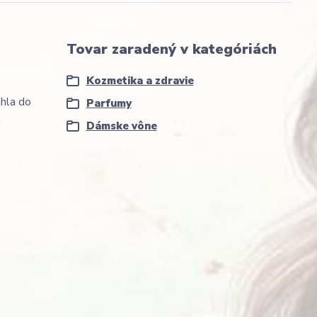
Tovar zaradený v kategóriách
Kozmetika a zdravie
ahla do
Parfumy
ú
Dámske vône