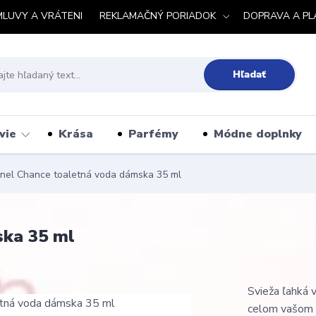
MLUVY A VRÁTENI
REKLAMAČNÝ PORIADOK
DOPRAVA A PL
Hľadať
vie
Krása
Parfémy
Módne doplnky
el Chance toaletná voda dámska 35 ml
ska 35 ml
Svieža ľahká v
celom vašom te