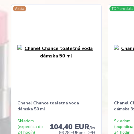
Akcia
TOP produkt
Chanel Chance toaletná voda
Chanel C
dámska 50 ml
dámska 3
Skladom
Skladom
104,40 EUR
(expedícia do
(expedícia
/
ks
24 hodín)
24 hodín)
86,28 EUR
bez DPH