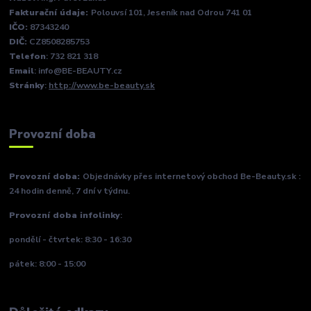
Fakturační údaje:
Polouvsí 101, Jeseník nad Odrou 741 01
IČO:
87343240
DIČ:
CZ8508285753
Telefon
: 732 821 318
Email
: info@BE-BEAUTY.cz
Stránky
:
http://www.be-beauty.sk
Provozní doba
Provozní doba:
Objednávky přes internetový obchod Be-Beauty.sk :
24 hodin denně, 7 dní v týdnu.
Provozní doba infolinky
:
pondělí - čtvrtek: 8:30 - 16:30
pátek: 8:00 - 15:00