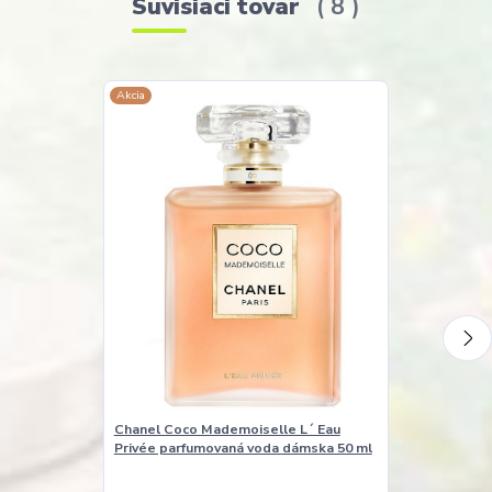
Súvisiaci tovar
8
Akcia
Chanel Coco Mademoiselle L´ Eau
Sisley Hydra-
Privée parfumovaná voda dámska 50 ml
Programme H