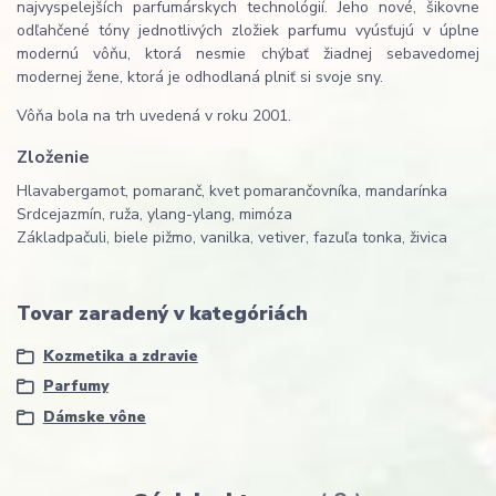
najvyspelejších parfumárskych technológií. Jeho nové, šikovne
odľahčené tóny jednotlivých zložiek parfumu vyúsťujú v úplne
modernú vôňu, ktorá nesmie chýbať žiadnej sebavedomej
modernej žene, ktorá je odhodlaná plniť si svoje sny.
Vôňa bola na trh uvedená v roku 2001.
Zloženie
Hlava
bergamot, pomaranč, kvet pomarančovníka, mandarínka
Srdce
jazmín, ruža, ylang-ylang, mimóza
Základ
pačuli, biele pižmo, vanilka, vetiver, fazuľa tonka, živica
Tovar zaradený v kategóriách
Kozmetika a zdravie
Parfumy
Dámske vône