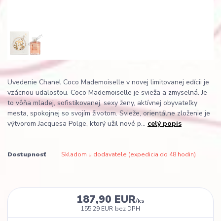
Uvedenie Chanel Coco Mademoiselle v novej limitovanej edícii je
vzácnou udalosťou. Coco Mademoiselle je svieža a zmyselná. Je
to vôňa mladej, sofistikovanej, sexy ženy, aktívnej obyvateľky
mesta, spokojnej so svojím životom. Svieže, orientálne zloženie je
výtvorom Jacquesa Polge, ktorý užil nové p...
celý popis
Dostupnosť
Skladom u dodavatele (expedicia do 48 hodin)
187,90 EUR
/
ks
155,29 EUR
bez DPH