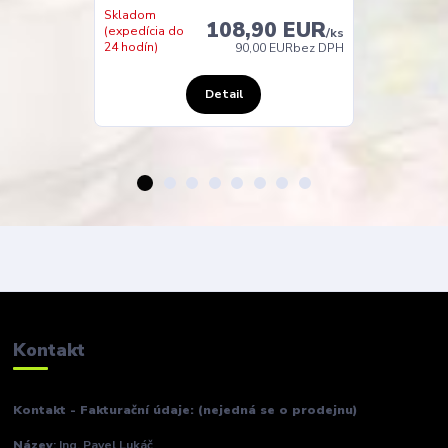
Skladom
108,90 EUR
(expedícia do
Expedícia do 
/
ks
24 hodín)
dní
90,00 EUR
bez DPH
Detail
Kontakt
Kontakt - Fakturační údaje: (nejedná se o prodejnu)
Název
: Ing. Pavel Lukáč