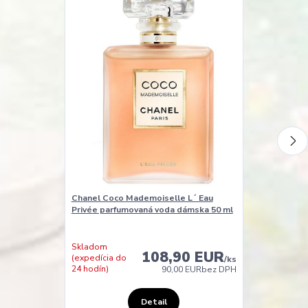
Chanel Coco Mademoiselle L´ Eau
Sisley Hydra-
Privée parfumovaná voda dámska 50 ml
Programme H
Skladom
108,90 EUR
(expedícia do
Expedícia do 
/
ks
24 hodín)
dní
90,00 EUR
bez DPH
Detail