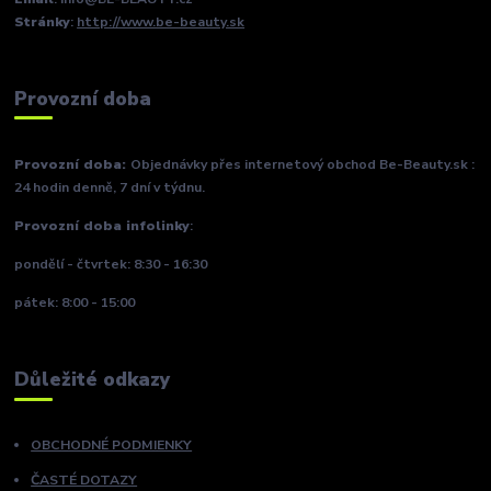
Stránky
:
http://www.be-beauty.sk
Provozní doba
Provozní doba:
Objednávky přes internetový obchod Be-Beauty.sk :
24 hodin denně, 7 dní v týdnu.
Provozní doba infolinky
:
pondělí - čtvrtek: 8:30 - 16:30
pátek: 8:00 - 15:00
Důležité odkazy
OBCHODNÉ PODMIENKY
ČASTÉ DOTAZY