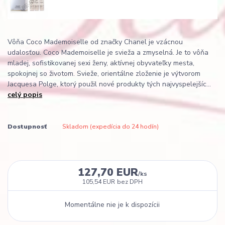
Vôňa Coco Mademoiselle od značky Chanel je vzácnou
udalosťou. Coco Mademoiselle je svieža a zmyselná. Je to vôňa
mladej, sofistikovanej sexi ženy, aktívnej obyvateľky mesta,
spokojnej so životom. Svieže, orientálne zloženie je výtvorom
Jacquesa Polge, ktorý použil nové produkty tých najvyspelejšíc...
celý popis
Dostupnosť
Skladom (expedícia do 24 hodín)
127,70 EUR
/
ks
105,54 EUR
bez DPH
Momentálne nie je k dispozícii