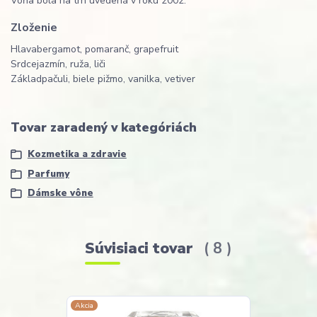
Vôňa bola na trh uvedená v roku 2002.
Zloženie
Hlava
bergamot, pomaranč, grapefruit
Srdce
jazmín, ruža, liči
Základ
pačuli, biele pižmo, vanilka, vetiver
Tovar zaradený v kategóriách
Kozmetika a zdravie
Parfumy
Dámske vône
Súvisiaci tovar
8
Akcia