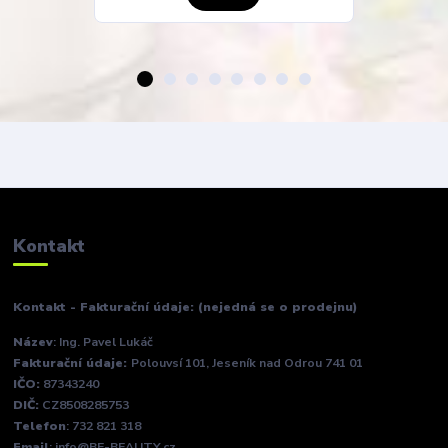
Kontakt
Kontakt - Fakturační údaje: (nejedná se o prodejnu)
Název
: Ing. Pavel Lukáč
Fakturační údaje:
Polouvsí 101, Jeseník nad Odrou 741 01
IČO:
87343240
DIČ:
CZ8508285753
Telefon
: 732 821 318
Email
: info@BE-BEAUTY.cz