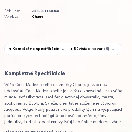
EAN kód:
3145891160406
Výrobca:
Chanel
Kompletné špecifikácie
Súvisiaci tovar
8
Kompletné špecifikácie
Vôňa Coco Mademoiselle od značky Chanel je vzácnou
udalosťou. Coco Mademoiselle je svieža a zmyselná. Je to vôňa
mladej, sofistikovanej sexi ženy, aktívnej obyvateľky mesta,
spokojnej so životom. Svieže, orientálne zloženie je výtvorom
Jacquesa Polge, ktorý použil nové produkty tých najvyspelejších
parfumérskych technológií. Jeho nové, odľahčené, tóny
jednotlivých zložiek parfumu vyúsťujú do úplne modernej vône.