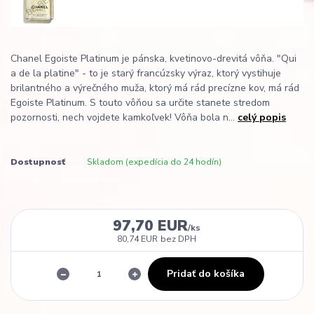
Chanel Egoiste Platinum je pánska, kvetinovo-drevitá vôňa. "Qui
a de la platine" - to je starý francúzsky výraz, ktorý vystihuje
brilantného a výrečného muža, ktorý má rád precízne kov, má rád
Egoiste Platinum. S touto vôňou sa určite stanete stredom
pozornosti, nech vojdete kamkoľvek! Vôňa bola n...
celý popis
Dostupnosť
Skladom (expedícia do 24 hodín)
97,70 EUR
/
ks
80,74 EUR
bez DPH
Pridať do košíka