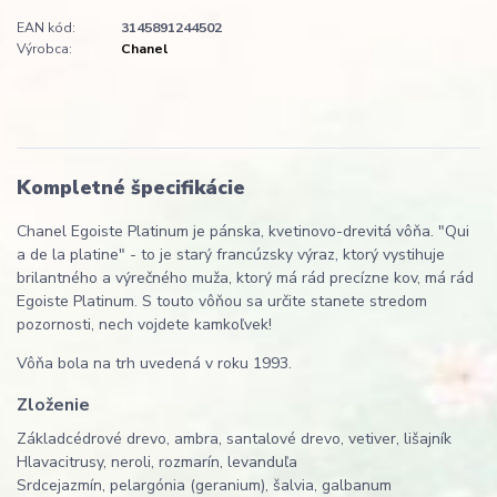
EAN kód:
3145891244502
Výrobca:
Chanel
Kompletné špecifikácie
Chanel Egoiste Platinum je pánska, kvetinovo-drevitá vôňa. "Qui
a de la platine" - to je starý francúzsky výraz, ktorý vystihuje
brilantného a výrečného muža, ktorý má rád precízne kov, má rád
Egoiste Platinum. S touto vôňou sa určite stanete stredom
pozornosti, nech vojdete kamkoľvek!
Vôňa bola na trh uvedená v roku 1993.
Zloženie
Základ
cédrové drevo, ambra, santalové drevo, vetiver, lišajník
Hlava
citrusy, neroli, rozmarín, levanduľa
Srdce
jazmín, pelargónia (geranium), šalvia, galbanum