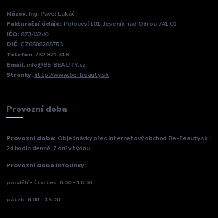
Název
: Ing. Pavel Lukáč
Fakturační údaje:
Polouvsí 101, Jeseník nad Odrou 741 01
IČO:
87343240
DIČ:
CZ8508285753
Telefon
: 732 821 318
Email
: info@BE-BEAUTY.cz
Stránky
:
http://www.be-beauty.sk
Provozní doba
Provozní doba:
Objednávky přes internetový obchod Be-Beauty.sk :
24 hodin denně, 7 dní v týdnu.
Provozní doba infolinky
:
pondělí - čtvrtek: 8:30 - 16:30
pátek: 8:00 - 15:00