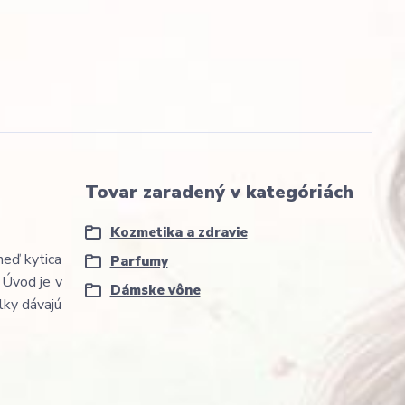
Tovar zaradený v kategóriách
Kozmetika a zdravie
neď kytica
Parfumy
 Úvod je v
Dámske vône
lky dávajú