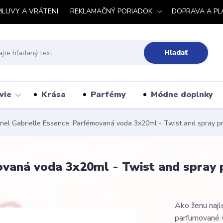
MLUVY A VRÁTENI
REKLAMAČNÝ PORIADOK
DOPRAVA A PL
Hľadať
vie
Krása
Parfémy
Módne doplnky
el Gabrielle Essence, Parfémovaná voda 3x20ml - Twist and spray p
ovaná voda 3x20ml - Twist and spray 
Ako ženu najle
parfumované v