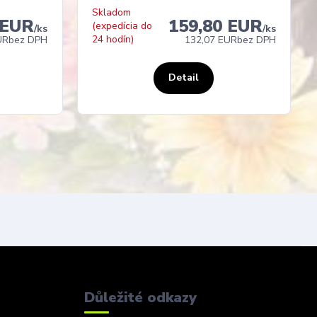
Skladom
 EUR
159,80 EUR
(expedícia do
/
ks
/
ks
24 hodín)
UR
bez DPH
132,07 EUR
bez DPH
Detail
Důležité odkazy