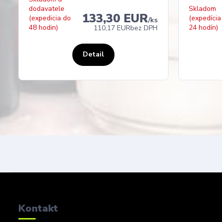
dodavatele
Skladom
133,30 EUR
(expedicia do
(expedícia
/
ks
48 hodin)
24 hodín)
110,17 EUR
bez DPH
Detail
Kontakt