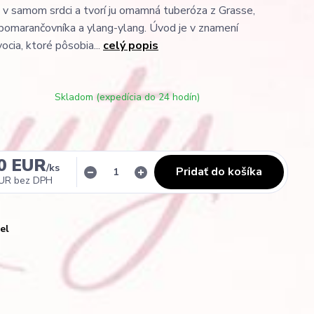
 v samom srdci a tvorí ju omamná tuberóza z Grasse,
 pomarančovníka a ylang-ylang. Úvod je v znamení
ocia, ktoré pôsobia...
celý popis
Skladom (expedícia do 24 hodín)
0 EUR
/
ks
Pridať do košíka
EUR
bez DPH
el