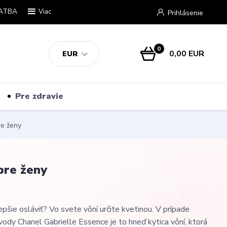
ATBA
Viac
Prihlásenie
0
0,00 EUR
EUR
Pre zdravie
re ženy
pre ženy
pšie osláviť? Vo svete vôní určite kvetinou. V prípade
ody Chanel Gabrielle Essence je to hneď kytica vôní, ktorá