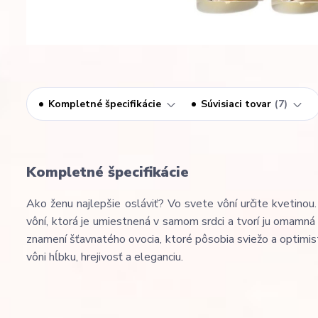
Kompletné špecifikácie
Súvisiaci tovar
7
Kompletné špecifikácie
Ako ženu najlepšie osláviť? Vo svete vôní určite kvetino
vôní, ktorá je umiestnená v samom srdci a tvorí ju omamná
znamení šťavnatého ovocia, ktoré pôsobia sviežo a optimis
vôni hĺbku, hrejivosť a eleganciu.