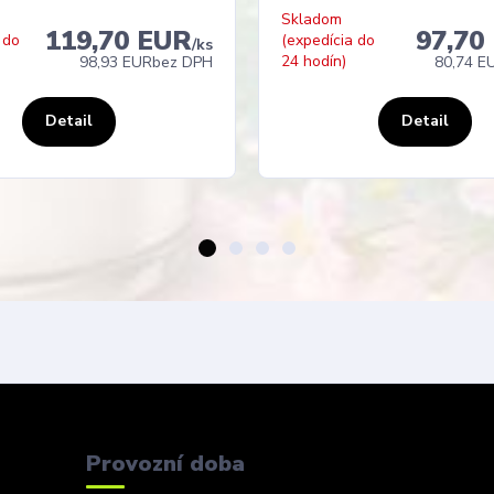
Skladom
119,70 EUR
97,70
 do
(expedícia do
/
ks
24 hodín)
98,93 EUR
bez DPH
80,74 E
Detail
Detail
Provozní doba