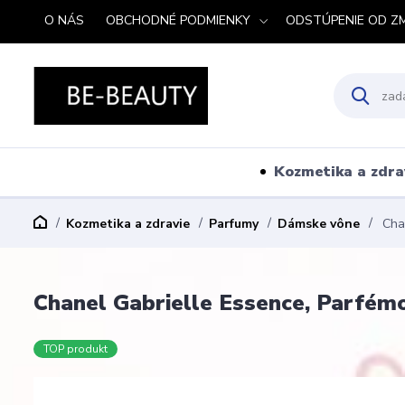
O NÁS
OBCHODNÉ PODMIENKY
ODSTÚPENIE OD Z
Kozmetika a zdra
Kozmetika a zdravie
Parfumy
Dámske vône
Chan
Chanel Gabrielle Essence, Parfém
TOP produkt