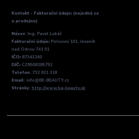
Kontakt - Fakturační údaje: (nejedná se
o prodejnu)
Název
: Ing. Pavel Lukáč
Fakturační údaje:
Polouvsí 101, Jeseník
nad Odrou 741 01
IČO:
87343240
DIČ:
CZ8508285753
Telefon
: 732 821 318
Email
: info@BE-BEAUTY.cz
Stránky
:
http://www.be-beauty.sk