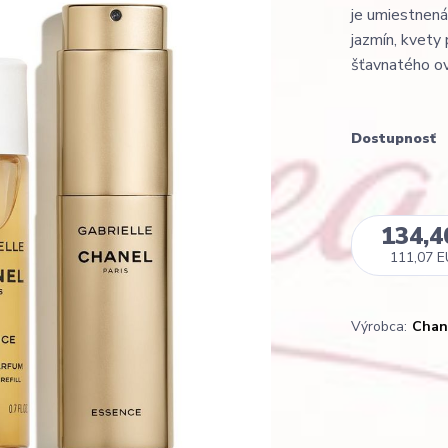
je umiestnená
jazmín, kvety
šťavnatého ov
Dostupnosť
134,4
111,07 
Výrobca:
Chan