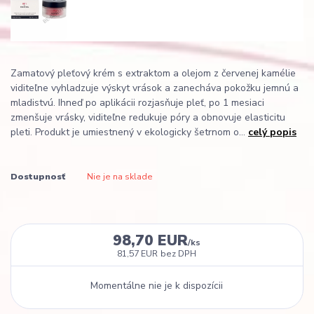
Zamatový pleťový krém s extraktom a olejom z červenej kamélie
viditeľne vyhladzuje výskyt vrások a zanecháva pokožku jemnú a
mladistvú. Ihneď po aplikácii rozjasňuje pleť, po 1 mesiaci
zmenšuje vrásky, viditeľne redukuje póry a obnovuje elasticitu
pleti. Produkt je umiestnený v ekologicky šetrnom o...
celý popis
Dostupnosť
Nie je na sklade
98,70 EUR
/
ks
81,57 EUR
bez DPH
Momentálne nie je k dispozícii