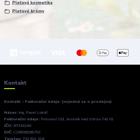
Pleťová kozmetika
Pleťové krémy
Kontakt
Kontakt - Fakturační údaje: (nejedná se o prodejnu)
Název
: Ing. Pavel Lukáč
Fakturační údaje:
Polouvsí 101, Jeseník nad Odrou 741 01
IČO:
87343240
DIČ:
CZ8508285753
Telefon
: 732 821 318