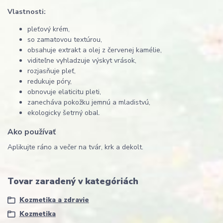
Vlastnosti:
pleťový krém,
so zamatovou textúrou,
obsahuje extrakt a olej z červenej kamélie,
viditeľne vyhladzuje výskyt vrások,
rozjasňuje pleť,
redukuje póry,
obnovuje elaticitu pleti,
zanecháva pokožku jemnú a mladistvú,
ekologicky šetrný obal.
Ako používať
Aplikujte ráno a večer na tvár, krk a dekolt.
Tovar zaradený v kategóriách
Kozmetika a zdravie
Kozmetika