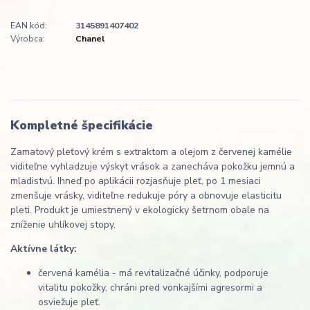
EAN kód:
3145891407402
Výrobca:
Chanel
Kompletné špecifikácie
Zamatový pleťový krém s extraktom a olejom z červenej kamélie
viditeľne vyhladzuje výskyt vrások a zanecháva pokožku jemnú a
mladistvú. Ihneď po aplikácii rozjasňuje pleť, po 1 mesiaci
zmenšuje vrásky, viditeľne redukuje póry a obnovuje elasticitu
pleti. Produkt je umiestnený v ekologicky šetrnom obale na
zníženie uhlíkovej stopy.
Aktívne látky:
červená kamélia - má revitalizačné účinky, podporuje
vitalitu pokožky, chráni pred vonkajšími agresormi a
osviežuje pleť.