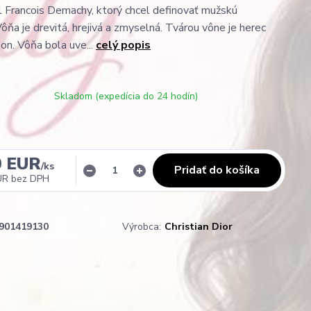
l Francois Demachy, ktorý chcel definovať mužskú
ôňa je drevitá, hrejivá a zmyselná. Tvárou vône je herec
on. Vôňa bola uve...
celý popis
Skladom (expedícia do 24 hodín)
0 EUR
/
ks
Pridať do košíka
UR
bez DPH
901419130
Výrobca:
Christian Dior