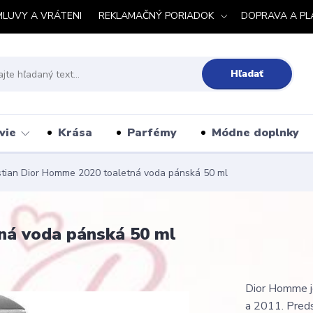
MLUVY A VRÁTENI
REKLAMAČNÝ PORIADOK
DOPRAVA A PL
Hľadať
vie
Krása
Parfémy
Módne doplnky
stian Dior Homme 2020 toaletná voda pánská 50 ml
ná voda pánská 50 ml
Dior Homme je
a 2011. Preds