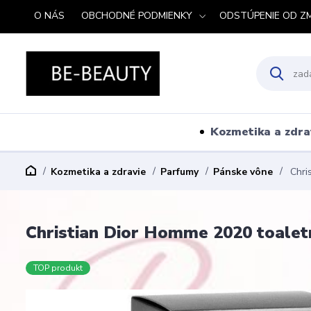
O NÁS
OBCHODNÉ PODMIENKY
ODSTÚPENIE OD Z
Kozmetika a zdra
Kozmetika a zdravie
Parfumy
Pánske vône
Chri
Christian Dior Homme 2020 toalet
TOP produkt