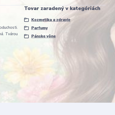
Tovar zaradený v kategóriách
Kozmetika a zdravie
oduchosti.
Parfumy
ná. Tvárou
Pánske vône