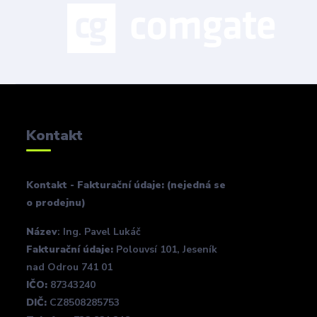
Kontakt
Kontakt - Fakturační údaje: (nejedná se
o prodejnu)
Název
: Ing. Pavel Lukáč
Fakturační údaje:
Polouvsí 101, Jeseník
nad Odrou 741 01
IČO:
87343240
DIČ:
CZ8508285753