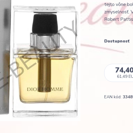
tejto vône bo
zmyselnosť. V
Robert Pattis
Dostupnosť
74,4
61,49 E
EAN kód:
3348