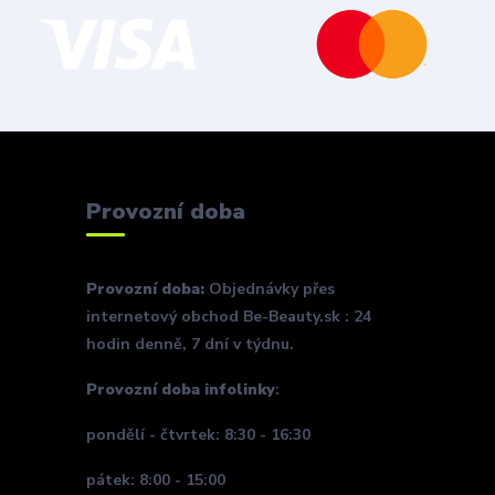
Provozní doba
Provozní doba:
Objednávky přes
internetový obchod Be-Beauty.sk : 24
hodin denně, 7 dní v týdnu.
Provozní doba infolinky
:
pondělí - čtvrtek: 8:30 - 16:30
pátek: 8:00 - 15:00