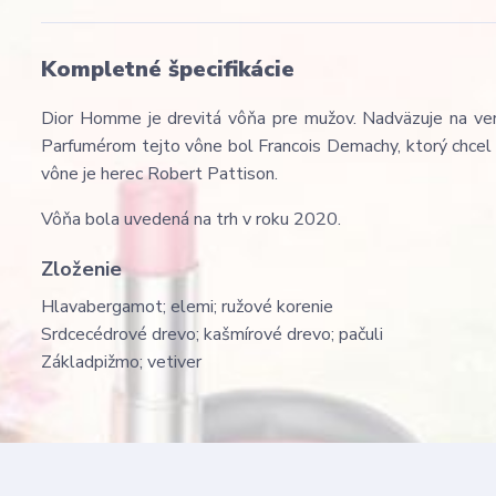
Kompletné špecifikácie
Dior Homme je drevitá vôňa pre mužov. Nadväzuje na ver
Parfumérom tejto vône bol Francois Demachy, ktorý chcel 
vône je herec Robert Pattison.
Vôňa bola uvedená na trh v roku 2020.
Zloženie
Hlava
bergamot; elemi; ružové korenie
Srdce
cédrové drevo; kašmírové drevo; pačuli
Základ
pižmo; vetiver