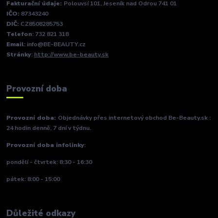
Fakturační údaje:
Polouvsí 101, Jeseník nad Odrou 741 01
IČO:
87343240
DIČ:
CZ8508285753
Telefon
: 732 821 318
Email
: info@BE-BEAUTY.cz
Stránky
:
http://www.be-beauty.sk
Provozní doba
Provozní doba:
Objednávky přes internetový obchod Be-Beauty.sk :
24 hodin denně, 7 dní v týdnu.
Provozní doba infolinky
:
pondělí - čtvrtek: 8:30 - 16:30
pátek: 8:00 - 15:00
Důležité odkazy