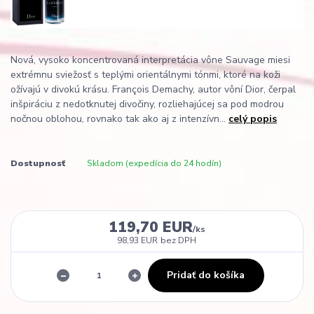
Nová, vysoko koncentrovaná interpretácia vône Sauvage miesi
extrémnu sviežosť s teplými orientálnymi tónmi, ktoré na koži
ožívajú v divokú krásu. François Demachy, autor vôní Dior, čerpal
inšpiráciu z nedotknutej divočiny, rozliehajúcej sa pod modrou
nočnou oblohou, rovnako tak ako aj z intenzívn...
celý popis
Dostupnosť
Skladom (expedícia do 24 hodín)
119,70 EUR
/
ks
98,93 EUR
bez DPH
Pridať do košíka