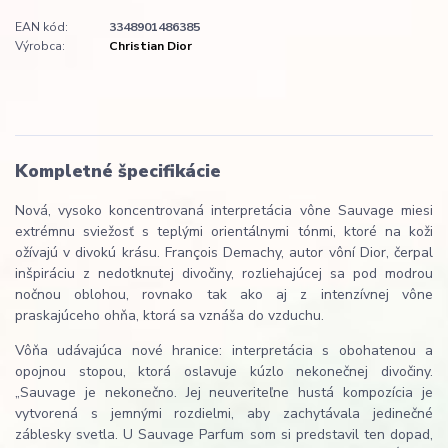
EAN kód:
3348901486385
Výrobca:
Christian Dior
Kompletné špecifikácie
Nová, vysoko koncentrovaná interpretácia vône Sauvage miesi
extrémnu sviežosť s teplými orientálnymi tónmi, ktoré na koži
ožívajú v divokú krásu. François Demachy, autor vôní Dior, čerpal
inšpiráciu z nedotknutej divočiny, rozliehajúcej sa pod modrou
nočnou oblohou, rovnako tak ako aj z intenzívnej vône
praskajúceho ohňa, ktorá sa vznáša do vzduchu.
Vôňa udávajúca nové hranice: interpretácia s obohatenou a
opojnou stopou, ktorá oslavuje kúzlo nekonečnej divočiny.
„Sauvage je nekonečno. Jej neuveriteľne hustá kompozícia je
vytvorená s jemnými rozdielmi, aby zachytávala jedinečné
záblesky svetla. U Sauvage Parfum som si predstavil ten dopad,