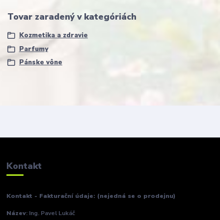
Tovar zaradený v kategóriách
Kozmetika a zdravie
Parfumy
Pánske vône
Kontakt
Kontakt - Fakturační údaje: (nejedná se o prodejnu)
Název
: Ing. Pavel Lukáč