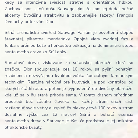
kedy sa intenzívna sviežosť stretne s orientálnou hĺbkou.
Zachoval som silnú dušu Sauvage tým, že som jej dodal nočné
akcenty, živočíšnu atraktivitu a zaoblenejšie fazety.“ François
Demachy, autor vôní Dior.
Silná, aromatická sviežosť Sauvage Parfum je osvetlená stopou
šťavnatej, pikantnej mandarínky. Opojné viery zvodnej fazule
tonka s arómou kože a horkosťou odkazujú na dominantnú stopu
santalového dreva zo Srí Lanky.
Santalové drevo, získavané zo srílanskej plantáže, ktorá so
značkou Dior spolupracuje cez 10 rokov, sa pyšní bohatými
rozdielmi a nezvyčajnou kvalitou vďaka špeciálnym farmárskym
technikám. Rastlina náročná pre kultiváciu je pod kontrolou od
skorých štádií rastu a potom je „vypustená“ do divočiny plantáže,
kde už sa o ňu stará príroda sama. V tomto drsnom prírodnom
prostredí bez zásahu človeka sa každý strom snaží rásť,
roztiahnuť svoje vetvy a uspieť, čo niekedy trvá 100 rokov a strom
dosiahne výšku cez 12 metrov! Silná a bohatá esencia
santalového dreva v Sauvage je tým, čo predstavuje jej unikátne
olfaktorické kvality.