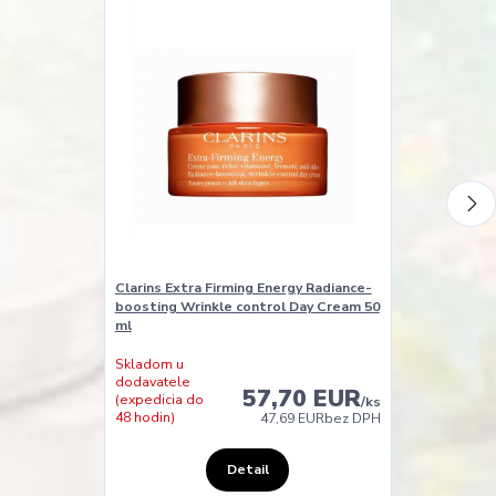
Clarins Extra Firming Energy Radiance-
Clarins Extra
boosting Wrinkle control Day Cream 50
ml
Skladom u
dodavatele
Skladom
57,70 EUR
(expedicia do
(expedícia do
/
ks
48 hodin)
24 hodín)
47,69 EUR
bez DPH
Detail