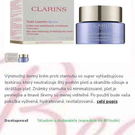
Výnimočný denný krém proti starnutiu so super vyhladzujúcou
textúrou, ktorý neutralizuje žltý podtón pleti a okamžite oživuje a
skrášľuje pleť. Známky starnutia sú minimalizované, pleť je
pevnejšia a tmavé škvrny sú menej viditeľné. Po použití bude vaša
pokožka vyživená, hydratovaná, revitalizovaná...
celý popis
Dostupnosť
Skladom u dodavatele (expedicia do 48 hodin)