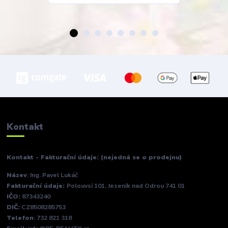
Kontakt
Kontakt - Fakturační údaje: (nejedná se o prodejnu)
Název
: Ing. Pavel Lukáč
Fakturační údaje:
Polouvsí 101, Jeseník nad Odrou 741 01
IČO:
87343240
DIČ:
CZ8508285753
Telefon
: 732 821 318