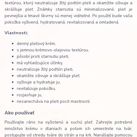
textúrou, ktorý neutralizuje žltý podtón pleti a okamžite oživuje a
skrášľuje pleť. Známky starnutia sú minimalizované, pleť je
pevnejšia a tmavé škvrny sú menej viditeľné. Po použití bude vaša
pokožka vyživená, hydratovaná, revitalizovaná a omladená.
Vlastnosti:
denný pleťový krém,
s jemnou krémovo-olejovou textúrou,
pôsobí proti starnutiu pleti,
má vyhladzujúce účinky,
neutralizuje žltý podtón pleti,
okamžite oživuje a skrášľuje pleť,
vyživuje a hydratuje ju,
revitalizuje pokožku,
rozjasňuje ju,
nezanecháva na pleti pocit mastnosti.
Ako používať
Používajte ráno na vyčistenú a suchú pleť. Zahrejte potrebné
množstvo krému v dlaniach a potom ich umiestnite na tvár,
postupujte od stredu tváre do strán a na krk. Nanášajte pomocou