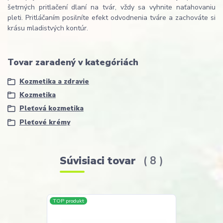
šetrných pritlačení dlaní na tvár, vždy sa vyhnite naťahovaniu
pleti. Pritláčaním posilníte efekt odvodnenia tváre a zachováte si
krásu mladistvých kontúr.
Tovar zaradený v kategóriách
Kozmetika a zdravie
Kozmetika
Pleťová kozmetika
Pleťové krémy
Súvisiaci tovar
8
TOP produkt
Akcia