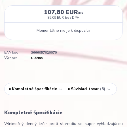
107,80 EUR
/
ks
89,09 EUR
bez DPH
Momentálne nie je k dispozícii
EAN kód:
3666057020070
Výrobca:
Clarins
Kompletné špecifikácie
Súvisiaci tovar
8
Kompletné špecifikácie
Výnimočný denný krém proti starnutiu so super vyhladzujúcou