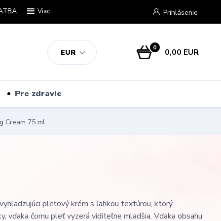
ATBA
Viac
Prihlásenie
0
0,00 EUR
EUR
Pre zdravie
ng Cream 75 ml
vyhladzujúci pleťový krém s ľahkou textúrou, ktorý
ky, vďaka čomu pleť vyzerá viditeľne mladšia. Vďaka obsahu