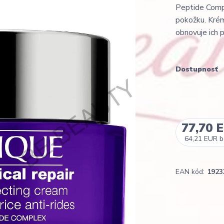
Peptide Compl
pokožku. Krém
obnovuje ich p
Dostupnosť
77,70 
64,21 EUR
b
EAN kód:
1923