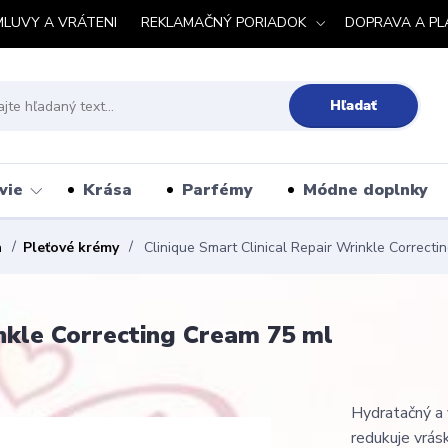
MLUVY A VRÁTENI
REKLAMAČNÝ PORIADOK
DOPRAVA A PL
Hľadať
vie
Krása
Parfémy
Módne doplnky
a
Pleťové krémy
Clinique Smart Clinical Repair Wrinkle Correcti
inkle Correcting Cream 75 ml
Hydratačný a 
redukuje vrás