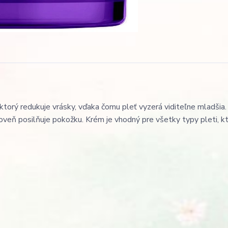
ktorý redukuje vrásky, vďaka čomu pleť vyzerá viditeľne mladšia
veň posilňuje pokožku. Krém je vhodný pre všetky typy pleti, k