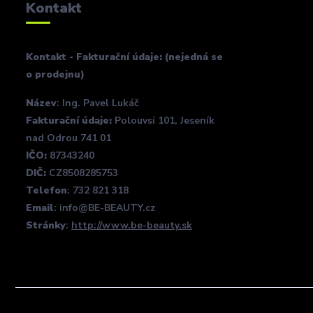
Kontakt
Kontakt - Fakturační údaje: (nejedná se
o prodejnu)
Název
: Ing. Pavel Lukáč
Fakturační údaje:
Polouvsí 101, Jeseník
nad Odrou 741 01
IČO:
87343240
DIČ:
CZ8508285753
Telefon
: 732 821 318
Email
: info@BE-BEAUTY.cz
Stránky
:
http://www.be-beauty.sk