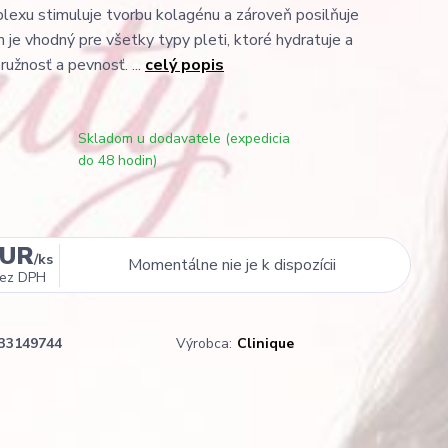
exu stimuluje tvorbu kolagénu a zároveň posilňuje
 je vhodný pre všetky typy pleti, ktoré hydratuje a
ružnosť a pevnosť. ...
celý popis
Skladom u dodavatele (expedicia
do 48 hodin)
EUR
/
ks
Momentálne nie je k dispozícii
ez DPH
33149744
Výrobca:
Clinique