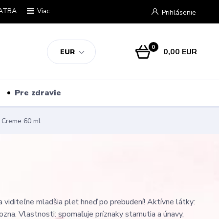
ATBA
Viac
Prihlásenie
0
0,00 EUR
EUR
Pre zdravie
t Creme 60 ml
a viditeľne mladšia pleť hneď po prebudení! Aktívne látky:
ozna. Vlastnosti: spomaľuje príznaky starnutia a únavy,