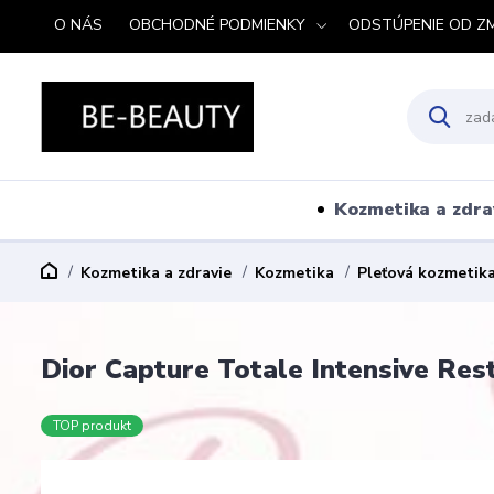
O NÁS
OBCHODNÉ PODMIENKY
ODSTÚPENIE OD Z
Kozmetika a zdra
Kozmetika a zdravie
Kozmetika
Pleťová kozmetik
Dior Capture Totale Intensive Res
TOP produkt