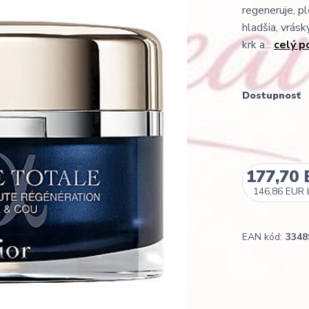
regeneruje, p
hladšia, vrásk
krk a...
celý p
Dostupnosť
177,70
146,86 EUR
EAN kód:
3348