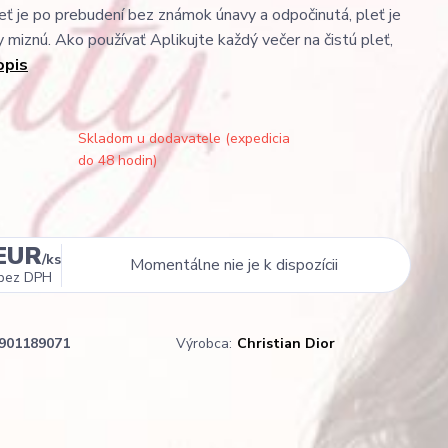
leť je po prebudení bez známok únavy a odpočinutá, pleť je
y miznú. Ako používať Aplikujte každý večer na čistú pleť,
opis
Skladom u dodavatele (expedicia
do 48 hodin)
 EUR
/
ks
Momentálne nie je k dispozícii
bez DPH
901189071
Výrobca:
Christian Dior