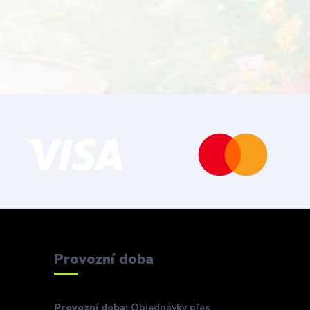
Provozní doba
Provozní doba:
Objednávky přes