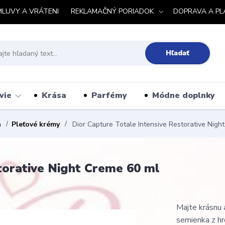
MLUVY A VRÁTENI
REKLAMAČNÝ PORIADOK
DOPRAVA A PL
Hľadať
vie
Krása
Parfémy
Módne doplnky
a
Pleťové krémy
Dior Capture Totale Intensive Restorative Nigh
torative Night Creme 60 ml
Majte krásnu 
semienka z hr