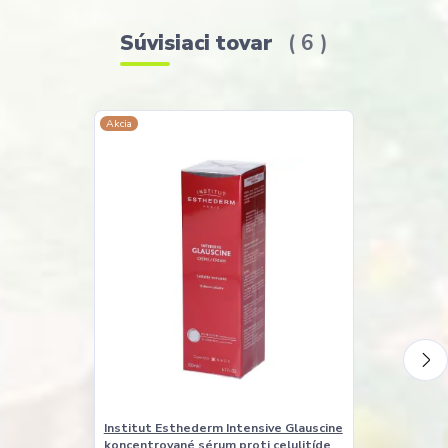
Súvisiaci tovar
6
Akcia
Akcia
Institut Esthederm Intensive Glauscine
Institut Esth
koncentrované sérum proti celulitíde
Gentle Serum