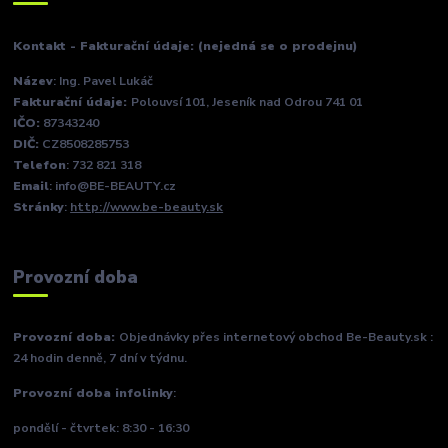
Kontakt - Fakturační údaje: (nejedná se o prodejnu)
Název
: Ing. Pavel Lukáč
Fakturační údaje:
Polouvsí 101, Jeseník nad Odrou 741 01
IČO:
87343240
DIČ:
CZ8508285753
Telefon
: 732 821 318
Email
: info@BE-BEAUTY.cz
Stránky
:
http://www.be-beauty.sk
Provozní doba
Provozní doba:
Objednávky přes internetový obchod Be-Beauty.sk :
24 hodin denně, 7 dní v týdnu.
Provozní doba infolinky
:
pondělí - čtvrtek: 8:30 - 16:30