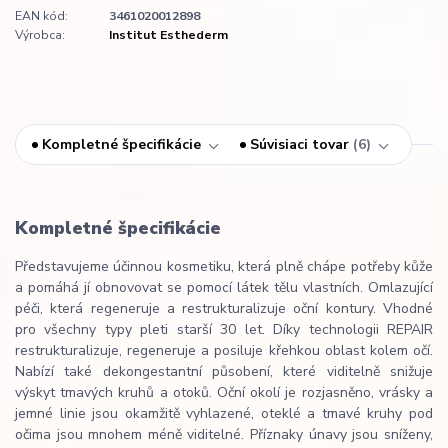
EAN kód:
3461020012898
Výrobca:
Institut Esthederm
Kompletné špecifikácie
Súvisiaci tovar
6
Kompletné špecifikácie
Představujeme účinnou kosmetiku, která plně chápe potřeby kůže
a pomáhá jí obnovovat se pomocí látek tělu vlastních. Omlazující
péči, která regeneruje a restrukturalizuje oční kontury. Vhodné
pro všechny typy pleti starší 30 let. Díky technologii REPAIR
restrukturalizuje, regeneruje a posiluje křehkou oblast kolem očí.
Nabízí také dekongestantní působení, které viditelně snižuje
výskyt tmavých kruhů a otoků. Oční okolí je rozjasněno, vrásky a
jemné linie jsou okamžitě vyhlazené, oteklé a tmavé kruhy pod
očima jsou mnohem méně viditelné. Příznaky únavy jsou sníženy,