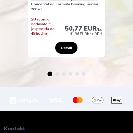
Concetrated Formula Draining Serum
200 ml
Skladom u
Skladom
dodavatele
50,77 EUR
(expedícia do
(expedicia do
/
ks
24 hodín)
48 hodin)
41,96 EUR
bez DPH
Detail
Kontakt