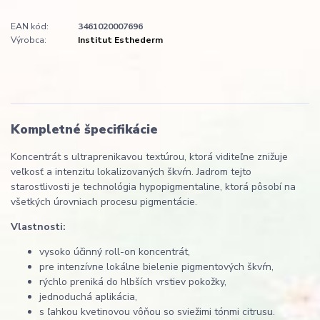
EAN kód:
3461020007696
Výrobca:
Institut Esthederm
Kompletné špecifikácie
Koncentrát s ultraprenikavou textúrou, ktorá viditeľne znižuje
veľkosť a intenzitu lokalizovaných škvŕn. Jadrom tejto
starostlivosti je technológia hypopigmentaline, ktorá pôsobí na
všetkých úrovniach procesu pigmentácie.
Vlastnosti:
vysoko účinný roll-on koncentrát,
pre intenzívne lokálne bielenie pigmentových škvŕn,
rýchlo preniká do hlbších vrstiev pokožky,
jednoduchá aplikácia,
s ľahkou kvetinovou vôňou so sviežimi tónmi citrusu.