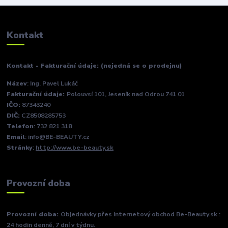
Kontakt
Kontakt - Fakturační údaje: (nejedná se o prodejnu)
Název
: Ing. Pavel Lukáč
Fakturační údaje:
Polouvsí 101, Jeseník nad Odrou 741 01
IČO:
87343240
DIČ:
CZ8508285753
Telefon
: 732 821 318
Email
: info@BE-BEAUTY.cz
Stránky
:
http://www.be-beauty.sk
Provozní doba
Provozní doba:
Objednávky přes internetový obchod Be-Beauty.sk :
24 hodin denně, 7 dní v týdnu.