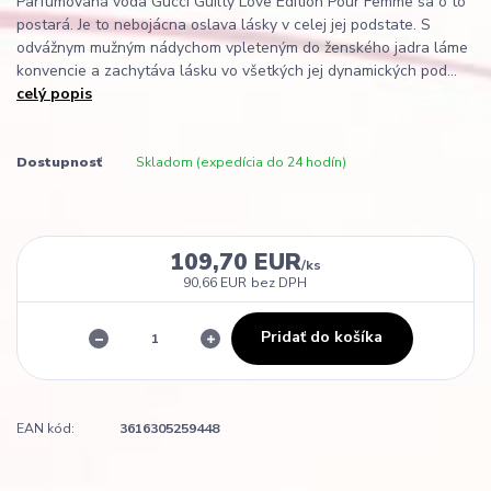
Parfumovaná voda Gucci Guilty Love Edition Pour Femme sa o to
postará. Je to nebojácna oslava lásky v celej jej podstate. S
odvážnym mužným nádychom vpleteným do ženského jadra láme
konvencie a zachytáva lásku vo všetkých jej dynamických pod...
celý popis
Dostupnosť
Skladom (expedícia do 24 hodín)
109,70 EUR
/
ks
90,66 EUR
bez DPH
Pridať do košíka
EAN kód:
3616305259448