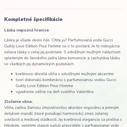
Kompletné špecifikácie
Láska nepozná hranice
Láska je všade okolo nás. Cítite ju? Parfumovaná voda Gucci
Guilty Love Edition Pour Femme sa o to postará. Je to nebojácna
oslava lásky v celej jej podstate. S odvážnym mužným nádychom
vpleteným do ženského jadra láme konvencie a zachytáva lásku
vo všetkých jej dynamických podobách.
kvetinovo-drevitá vôňa s odvážnymi mužnými akcentmi
tvorí dokonalú kombináciu s parfumovanou vodou Gucci
Guilty Love Edition Pour Homme
vyjadrenie vášne na deň svätého Valentína
Zloženie vône:
Vôňa začína žiarivou zmyselnosťou akordov orgovánu a jemným
dotykom mandlí, ktoré ponúkajú harmonickú zmes zelenej
sviežosti a medovej sladkosti. Jej kvetinová elegancia sa prelína s
hlbokým, zemitým olejom pačuli prevzatým z parfumovanej vody