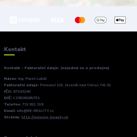
Kontakt
Kontakt - Fakturační údaje: (nejedná se o prodejnu)
Název
: Ing. Pavel Lukáč
Fakturační údaje:
Polouvsí 101, Jeseník nad Odrou 741 01
IČO:
87343240
DIČ:
CZ8508285753
Telefon
: 732 821 318
Email
: info@BE-BEAUTY.cz
Stránky
:
http://www.be-beauty.sk