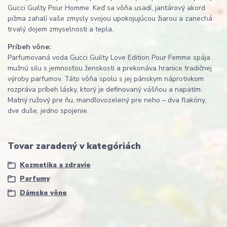
Gucci Guilty Pour Homme. Keď sa vôňa usadí, jantárový akord
pižma zahalí vaše zmysly svojou upokojujúcou žiarou a zanechá
trvalý dojem zmyselnosti a tepla.
Príbeh vône:
Parfumovaná voda Gucci Guilty Love Edition Pour Femme spája
mužnú silu s jemnosťou ženskosti a prekonáva hranice tradičnej
výroby parfumov. Táto vôňa spolu s jej pánskym náprotivkom
rozpráva príbeh lásky, ktorý je definovaný vášňou a napätím.
Matný ružový pre ňu, mandľovozelený pre neho – dva flakóny,
dve duše, jedno spojenie.
Tovar zaradený v kategóriách
Kozmetika a zdravie
Parfumy
Dámske vône