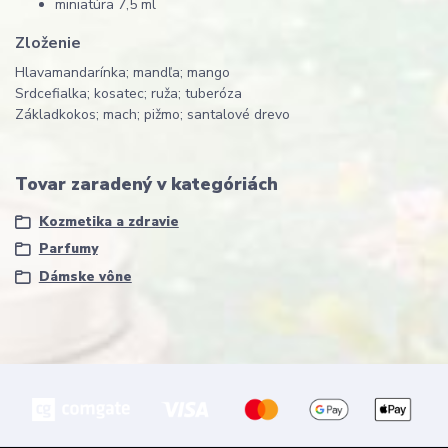
miniatúra 7,5 ml
Zloženie
Hlava
mandarínka; mandľa; mango
Srdce
fialka; kosatec; ruža; tuberóza
Základ
kokos; mach; pižmo; santalové drevo
Tovar zaradený v kategóriách
Kozmetika a zdravie
Parfumy
Dámske vône