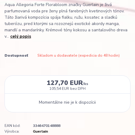
Aqua Allegoria Forte Florabloom značky Guerlain je živá
parfumovaná voda pre ženy plná farebných kvetinových tónov.
Táto žiarivá kompozícia spája fialku, ružu, kosatec a sladkú
tuberózu, pred ktorými sa rozoznejú exotické akordy manga,
mandlí a mandarínky. Krémové tóny kokosu a santalového dreva
v...
celý popis
Dostupnosť
Skladom u dodavatele (expedicia do 48 hodin)
127,70 EUR
/
ks
105,54 EUR
bez DPH
Momentálne nie je k dispozícii
EAN kód:
3346470148888
Výrobca:
Guerlain