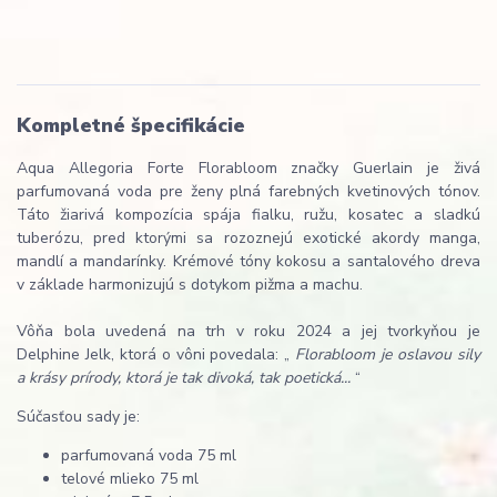
Kompletné špecifikácie
Aqua Allegoria Forte Florabloom značky Guerlain je živá
parfumovaná voda pre ženy plná farebných kvetinových tónov.
Táto žiarivá kompozícia spája fialku, ružu, kosatec a sladkú
tuberózu, pred ktorými sa rozoznejú exotické akordy manga,
mandlí a mandarínky. Krémové tóny kokosu a santalového dreva
v základe harmonizujú s dotykom pižma a machu.
Vôňa bola uvedená na trh v roku 2024 a jej tvorkyňou je
Delphine Jelk, ktorá o vôni povedala: „
Florabloom je oslavou sily
a krásy prírody, ktorá je tak divoká, tak poetická...
“
Súčasťou sady je:
parfumovaná voda 75 ml
telové mlieko 75 ml