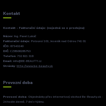
Kontakt
Kontakt - Fakturační údaje: (nejedná se o prodejnu)
Název
: Ing. Pavel Lukáč
Fakturační údaje:
Polouvsí 101, Jeseník nad Odrou 741 01
IČO:
87343240
DIČ:
CZ8508285753
Telefon
: 732 821 318
Email
: info@BE-BEAUTY.cz
Stránky
:
http://www.be-beauty.sk
Provozní doba
Provozní doba:
Objednávky přes internetový obchod Be-Beauty.sk :
24 hodin denně, 7 dní v týdnu.