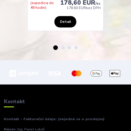
178,60 EUR
(expedicia do
(expedicia do
/
ks
48 hodin)
48 hodin)
178,60 EUR
bez DPH
Detail
Kontakt
Kontakt - Fakturační údaje: (nejedná se o prodejnu)
Název
: Ing. Pavel Lukáč