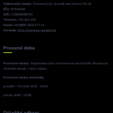
Fakturační údaje:
Polouvsí 101, Jeseník nad Odrou 741 01
IČO:
87343240
DIČ:
CZ8508285753
Telefon
: 732 821 318
Email
: info@BE-BEAUTY.cz
Stránky
:
http://www.be-beauty.sk
Provozní doba
Provozní doba:
Objednávky přes internetový obchod Be-Beauty.sk :
24 hodin denně, 7 dní v týdnu.
Provozní doba infolinky
:
pondělí - čtvrtek: 8:30 - 16:30
pátek: 8:00 - 15:00
Důležité odkazy