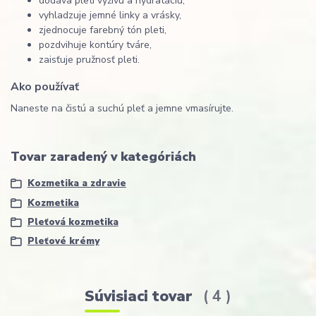
dodáva pleti výživu a hydratáciu,
vyhladzuje jemné linky a vrásky,
zjednocuje farebný tón pleti,
pozdvihuje kontúry tváre,
zaisťuje pružnosť pleti.
Ako používať
Naneste na čistú a suchú pleť a jemne vmasírujte.
Tovar zaradený v kategóriách
Kozmetika a zdravie
Kozmetika
Pleťová kozmetika
Pleťové krémy
Súvisiaci tovar
4