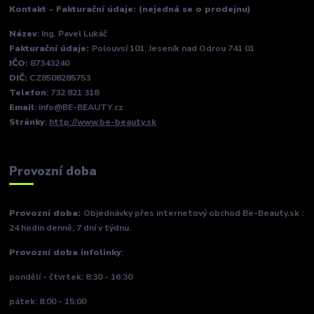
Kontakt - Fakturační údaje: (nejedná se o prodejnu)
Název
: Ing. Pavel Lukáč
Fakturační údaje:
Polouvsí 101, Jeseník nad Odrou 741 01
IČO:
87343240
DIČ:
CZ8508285753
Telefon
: 732 821 318
Email
: info@BE-BEAUTY.cz
Stránky
:
http://www.be-beauty.sk
Provozní doba
Provozní doba:
Objednávky přes internetový obchod Be-Beauty.sk :
24 hodin denně, 7 dní v týdnu.
Provozní doba infolinky
:
pondělí - čtvrtek: 8:30 - 16:30
pátek: 8:00 - 15:00