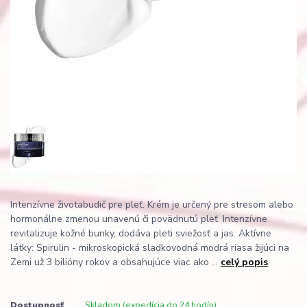
Intenzívne životabudič pre pleť. Krém je určený pre stresom alebo
hormonálne zmenou unavenú či povädnutú pleť. Intenzívne
revitalizuje kožné bunky, dodáva pleti sviežosť a jas. Aktívne
látky: Spirulin - mikroskopická sladkovodná modrá riasa žijúci na
Zemi už 3 bilióny rokov a obsahujúce viac ako ...
celý popis
Dostupnosť
Skladom (expedícia do 24 hodín)