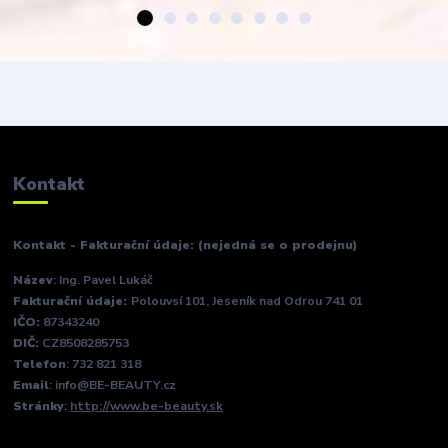
Kontakt
Kontakt - Fakturační údaje: (nejedná se o prodejnu)
Název
: Ing. Pavel Lukáč
Fakturační údaje:
Polouvsí 101, Jeseník nad Odrou 741 01
IČO:
87343240
DIČ:
CZ8508285753
Telefon
: 732 821 318
Email
: info@BE-BEAUTY.cz
Stránky
:
http://www.be-beauty.sk