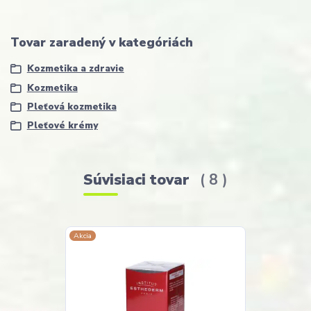
Tovar zaradený v kategóriách
Kozmetika a zdravie
Kozmetika
Pleťová kozmetika
Pleťové krémy
Súvisiaci tovar
8
Akcia
Akcia