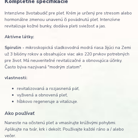
Kompletné špecifikácie
Intenzívne životabudič pre pleť. Krém je určený pre stresom alebo
hormonálne zmenou unavenú či povädnutú pleť. Intenzívne
revitalizuje kožné bunky, dodáva pleti sviežosť a jas.
Aktívne látky:
Spirulin -
mikroskopická sladkovodná modrá riasa žijúci na Zemi
už 3 bilióny rokov a obsahujúce viac ako 220 prvkov potrebných
pre život. Má neuveriteľné revitalizačné a obnovujúca účinky.
Často býva nazývaná "modrým zlatom".
vlastnosti:
revitalizovaná a rozjasnená päť,
vyživená a obnovená pleť,
hĺbkovo regeneruje a vitalizuje.
Ako používať
Naneste na očistenú pleť a vmasírujte krúživými pohybmi.
Aplikujte na tvár, krk i dekolt. Používajte každé ráno a / alebo
večer.