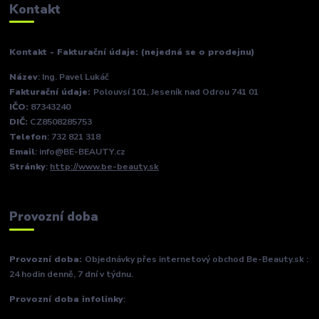
Kontakt
Kontakt - Fakturační údaje: (nejedná se o prodejnu)
Název
: Ing. Pavel Lukáč
Fakturační údaje:
Polouvsí 101, Jeseník nad Odrou 741 01
IČO:
87343240
DIČ:
CZ8508285753
Telefon
: 732 821 318
Email
: info@BE-BEAUTY.cz
Stránky
:
http://www.be-beauty.sk
Provozní doba
Provozní doba:
Objednávky přes internetový obchod Be-Beauty.sk :
24 hodin denně, 7 dní v týdnu.
Provozní doba infolinky
: