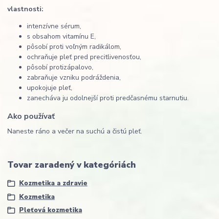
vlastnosti:
intenzívne sérum,
s obsahom vitamínu E,
pôsobí proti voľným radikálom,
ochraňuje pleť pred precitlivenosťou,
pôsobí protizápalovo,
zabraňuje vzniku podráždenia,
upokojuje pleť,
zanecháva ju odolnejší proti predčasnému starnutiu.
Ako používať
Naneste ráno a večer na suchú a čistú pleť.
Tovar zaradený v kategóriách
Kozmetika a zdravie
Kozmetika
Pleťová kozmetika