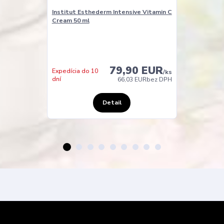
Institut Esthederm Intensive Vitamin C
Institut Esth
Cream 50 ml
+ zinc lotion
79,90 EUR
Expedícia do 10
Expedícia do 
/
ks
dní
dní
66,03 EUR
bez DPH
Detail