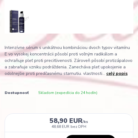
Intenzívne sérum s unikátnou kombináciou dvoch typov vitamínu
E vo vysokej koncentrácii pôsobí proti voľným radikálom a
ochraňuje pleť proti precitlivenosti. Zároveň pôsobí protizápalovo
a zabraňuje vzniku podráždenia. Zanecháva pleť upokojenie a
odolnejšie proti predčasnému starnutiu. vlastnosti...
celý popis
Dostupnosť
Skladom (expedícia do 24 hodín)
58,90 EUR
/
ks
48,68 EUR
bez DPH