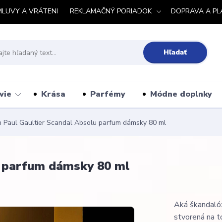
MLUVY A VRÁTENI
REKLAMAČNÝ PORIADOK
DOPRAVA A PL
Hľadať
vie
Krása
Parfémy
Módne doplnky
 Paul Gaultier Scandal Absolu parfum dámsky 80 ml
u parfum dámsky 80 ml
Aká škandalóz
stvorená na t