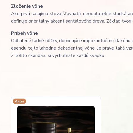
Zloženie vône
Ako prvá sa ujíma slova šťavnatá, neodolateľne sladká ar
definuje orientálny akcent santalového dreva. Základ tvorí
Príbeh vône
Odhalené ladné nôžky, dominujúce impozantnému flakónu d
esenciu tejto lahodne dekadentnej vône. Je práve taká vzr
Z tohto škandálu si vychutnáte každú kvapku.
Akcia