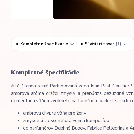
Kompletné špecifikácie
Súvisiaci tovar
1
Kompletné špecifikácie
Aká škandalózna! Parfumovaná voda Jean Paul Gaultier Sc
ambrová aróma dráždi zmysly a prebúdza bezuzdné vzruš
opulentnou vôňou vyniknete na tanečnom parkete aj kdeko
ambrová chypre vôňa pre ženy
zmyselná a excentrická vonná kompozícia
od parfumérov Daphné Bugey, Fabrice Pellegrina a 