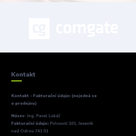
Kontakt
Kontakt - Fakturační údaje: (nejedná se
o prodejnu)
Název
: Ing. Pavel Lukáč
Fakturační údaje:
Polouvsí 101, Jeseník
nad Odrou 741 01