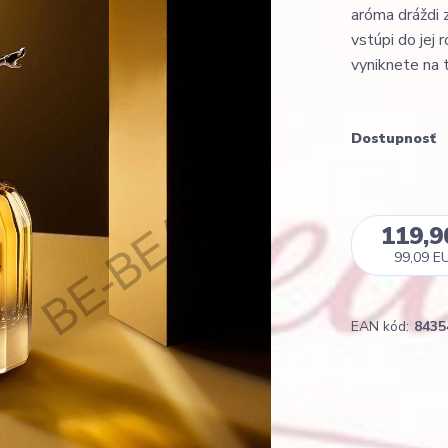
aróma dráždi 
vstúpi do jej
vyniknete na 
Dostupnosť
119,9
99,09 E
EAN kód:
8435