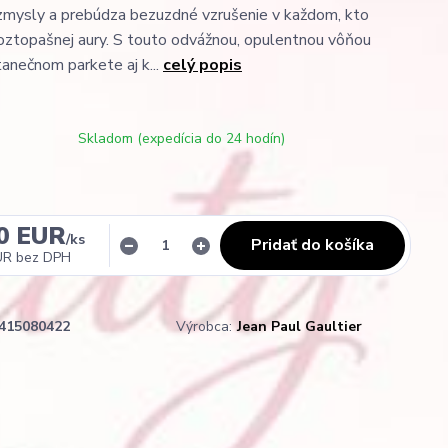
zmysly a prebúdza bezuzdné vzrušenie v každom, kto
 roztopašnej aury. S touto odvážnou, opulentnou vôňou
tanečnom parkete aj k...
celý popis
Skladom (expedícia do 24 hodín)
0 EUR
/
ks
Pridať do košíka
UR
bez DPH
415080422
Výrobca:
Jean Paul Gaultier