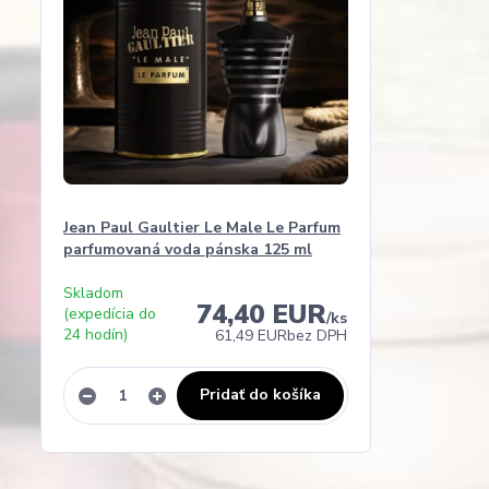
Jean Paul Gaultier Le Male Le Parfum
parfumovaná voda pánska 125 ml
Skladom
74,40 EUR
(expedícia do
/
ks
24 hodín)
61,49 EUR
bez DPH
Pridať do košíka