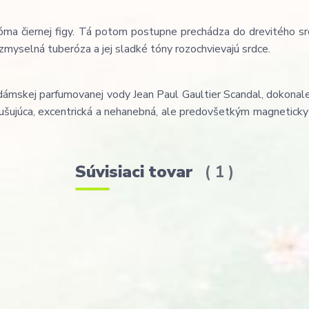
óma čiernej figy. Tá potom postupne prechádza do drevitého sr
 zmyselná tuberóza a jej sladké tóny rozochvievajú srdce.
ámskej parfumovanej vody Jean Paul Gaultier Scandal, dokonale
ušujúca, excentrická a nehanebná, ale predovšetkým magneticky p
Súvisiaci tovar
1