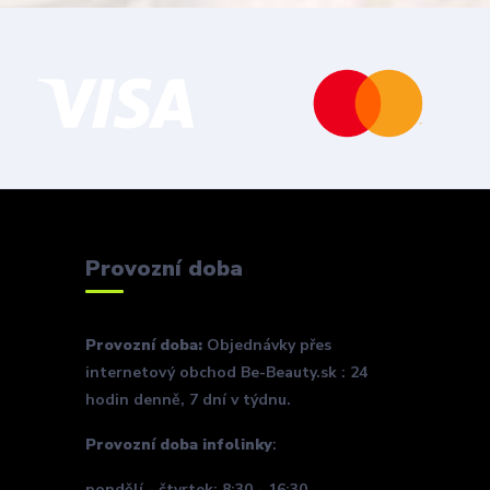
Provozní doba
Provozní doba:
Objednávky přes
internetový obchod Be-Beauty.sk : 24
hodin denně, 7 dní v týdnu.
Provozní doba infolinky
:
pondělí - čtvrtek: 8:30 - 16:30