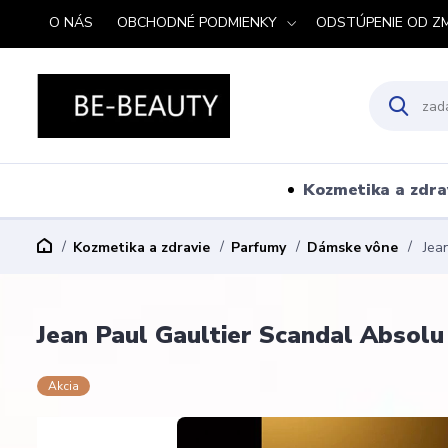
O NÁS
OBCHODNÉ PODMIENKY
ODSTÚPENIE OD Z
Kozmetika a zdra
Kozmetika a zdravie
Parfumy
Dámske vône
Jean
Jean Paul Gaultier Scandal Absol
Akcia