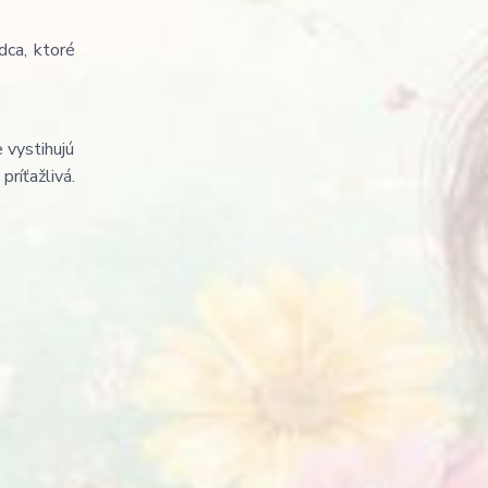
dca, ktoré
 vystihujú
ríťažlivá.