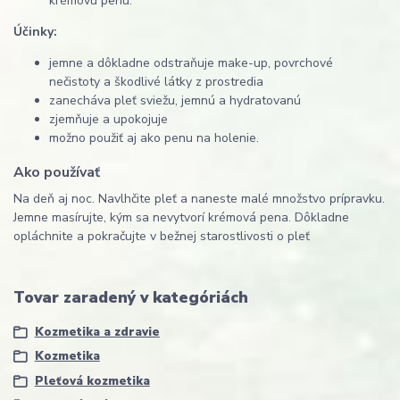
krémovú penu.
Účinky:
jemne a dôkladne odstraňuje make-up, povrchové
nečistoty a škodlivé látky z prostredia
zanecháva pleť sviežu, jemnú a hydratovanú
zjemňuje a upokojuje
možno použiť aj ako penu na holenie.
Ako používať
Na deň aj noc. Navlhčite pleť a naneste malé množstvo prípravku.
Jemne masírujte, kým sa nevytvorí krémová pena. Dôkladne
opláchnite a pokračujte v bežnej starostlivosti o pleť
Tovar zaradený v kategóriách
Kozmetika a zdravie
Kozmetika
Pleťová kozmetika