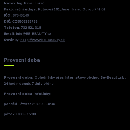
Název
: Ing. Pavel Lukáč
Fakturační údaje:
Polouvsí 101, Jeseník nad Odrou 741 01
IČO:
87343240
DIČ:
CZ8508285753
Telefon
: 732 821 318
Email
: info@BE-BEAUTY.cz
Stránky
:
http://www.be-beauty.sk
Provozní doba
Provozní doba:
Objednávky přes internetový obchod Be-Beauty.sk :
24 hodin denně, 7 dní v týdnu.
Provozní doba infolinky
:
pondělí - čtvrtek: 8:30 - 16:30
pátek: 8:00 - 15:00