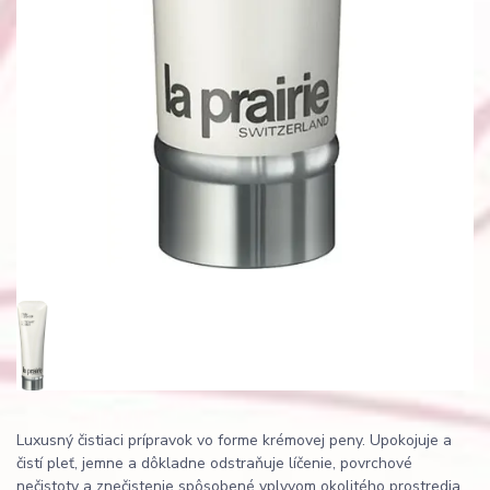
Luxusný čistiaci prípravok vo forme krémovej peny. Upokojuje a
čistí pleť, jemne a dôkladne odstraňuje líčenie, povrchové
nečistoty a znečistenie spôsobené vplyvom okolitého prostredia.