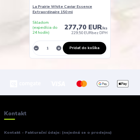
La Prairie White Caviar Essence
Extraordinaire 150 ml
Skladom
277,70 EUR
(expedícia do
/
ks
24 hodín)
229,50 EUR
bez DPH
Pridať do košíka
Kontakt
Kontakt - Fakturační údaje: (nejedná se o prodejnu)