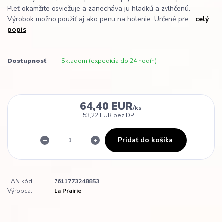
Pleť okamžite osviežuje a zanecháva ju hladkú a zvlhčenú.
Výrobok možno použiť aj ako penu na holenie. Určené pre...
celý
popis
Dostupnosť
Skladom (expedícia do 24 hodín)
64,40 EUR
/
ks
53,22 EUR
bez DPH
Pridať do košíka
EAN kód:
7611773248853
Výrobca:
La Prairie