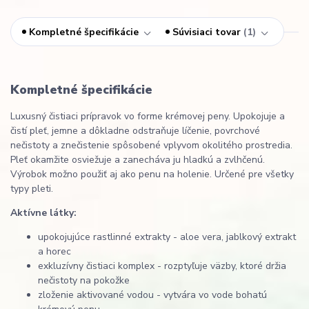
Kompletné špecifikácie
Súvisiaci tovar
1
Kompletné špecifikácie
Luxusný čistiaci prípravok vo forme krémovej peny. Upokojuje a
čistí pleť, jemne a dôkladne odstraňuje líčenie, povrchové
nečistoty a znečistenie spôsobené vplyvom okolitého prostredia.
Pleť okamžite osviežuje a zanecháva ju hladkú a zvlhčenú.
Výrobok možno použiť aj ako penu na holenie. Určené pre všetky
typy pleti.
Aktívne látky:
upokojujúce rastlinné extrakty - aloe vera, jablkový extrakt
a horec
exkluzívny čistiaci komplex - rozptyľuje väzby, ktoré držia
nečistoty na pokožke
zloženie aktivované vodou - vytvára vo vode bohatú