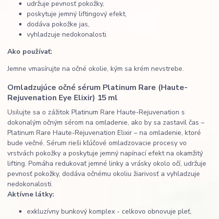
udržuje pevnosť pokožky,
poskytuje jemný liftingový efekt,
dodáva pokožke jas,
vyhladzuje nedokonalosti.
Ako používať:
Jemne vmasírujte na očné okolie, kým sa krém nevstrebe.
Omladzujúce očné sérum Platinum Rare (Haute-
Rejuvenation Eye Elixir) 15 ml
Usilujte sa o zážitok Platinum Rare Haute-Rejuvenation s
dokonalým očným sérom na omladenie, ako by sa zastavil čas –
Platinum Rare Haute-Rejuvenation Elixir – na omladenie, ktoré
bude večné. Sérum rieši kľúčové omladzovacie procesy vo
vrstvách pokožky a poskytuje jemný napínací efekt na okamžitý
lifting. Pomáha redukovať jemné linky a vrásky okolo očí, udržuje
pevnosť pokožky, dodáva očnému okoliu žiarivosť a vyhladzuje
nedokonalosti.
Aktívne látky:
exkluzívny bunkový komplex - celkovo obnovuje pleť,