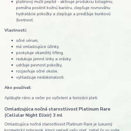
platinový multi peptid - aktivuje produkciu kolagénu,
pomáha posilniť kožnú bariéru, zlepšuje rovnováhu
hydratácie pokožky a zlepšuje a predlžuje bunkovú
životnosť.
Vlastnosti:
očné sérum,
má omladzujúce účinky,
poskytuje okamžitý lifting,
redukuje jemné linky a vrásky,
udržuje pevnosť pokožky,
rozjasňuje očné okolie,
vyhladzuje nedokonalosti.
Ako používať:
Aplikujte ráno a večer po vyčistení a tonizácii pleti.
Omladzujúca nočná starostlivosť Platinum Rare
(Cellular Night Elixir) 3 ml
Omladzujúca nočná starostlivosť Platinum Rare je luxusný
kozmetický prípravok, ktorý omladí vašu pleť, zatiaľ čo vy spíte.