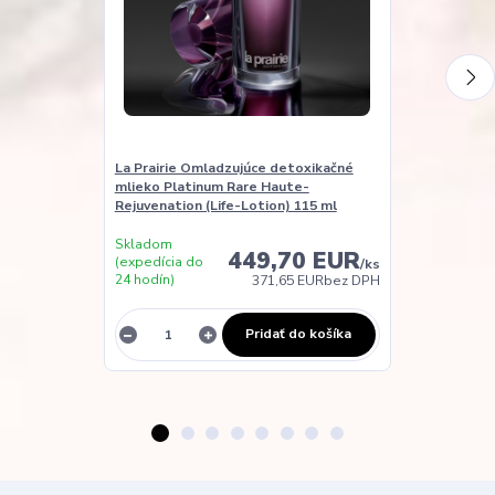
La Prairie Omladzujúce detoxikačné
La Prairie No
mlieko Platinum Rare Haute-
starostlivosť
Rejuvenation (Life-Lotion) 115 ml
buniek Platin
Rejuvenation 
Skladom
449,70 EUR
(expedícia do
/
ks
24 hodín)
371,65 EUR
bez DPH
Vypredané
Pridať do košíka