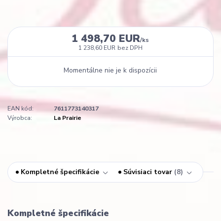
1 498,70 EUR
/
ks
1 238,60 EUR
bez DPH
Momentálne nie je k dispozícii
EAN kód:
7611773140317
Výrobca:
La Prairie
Kompletné špecifikácie
Súvisiaci tovar
8
Kompletné špecifikácie