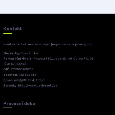
Kontakt
Kontakt - Fakturační údaje: (nejedná se o prodejnu)
Název
: Ing. Pavel Lukáč
Fakturační údaje:
Polouvsí 101, Jeseník nad Odrou 741 01
IČO:
87343240
DIČ:
CZ8508285753
Telefon
: 732 821 318
Email
: info@BE-BEAUTY.cz
Stránky
:
http://www.be-beauty.sk
Provozní doba