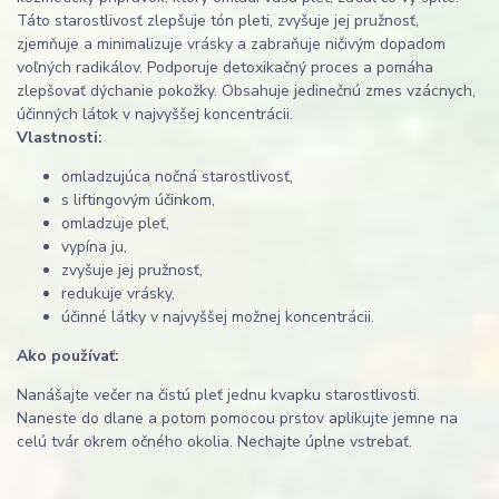
Táto starostlivosť zlepšuje tón pleti, zvyšuje jej pružnosť,
zjemňuje a minimalizuje vrásky a zabraňuje ničivým dopadom
voľných radikálov. Podporuje detoxikačný proces a pomáha
zlepšovať dýchanie pokožky. Obsahuje jedinečnú zmes vzácnych,
účinných látok v najvyššej koncentrácii.
Vlastnosti:
omladzujúca nočná starostlivosť,
s liftingovým účinkom,
omladzuje pleť,
vypína ju,
zvyšuje jej pružnosť,
redukuje vrásky,
účinné látky v najvyššej možnej koncentrácii.
Ako používať:
Nanášajte večer na čistú pleť jednu kvapku starostlivosti.
Naneste do dlane a potom pomocou prstov aplikujte jemne na
celú tvár okrem očného okolia. Nechajte úplne vstrebať.