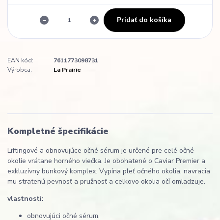
Pridať do košíka
EAN kód:
7611773098731
Výrobca:
La Prairie
Kompletné špecifikácie
Liftingové a obnovujúce očné sérum je určené pre celé očné
okolie vrátane horného viečka. Je obohatené o Caviar Premier a
exkluzívny bunkový komplex. Vypína pleť očného okolia, navracia
mu stratenú pevnosť a pružnosť a celkovo okolia očí omladzuje.
vlastnosti:
obnovujúci očné sérum,