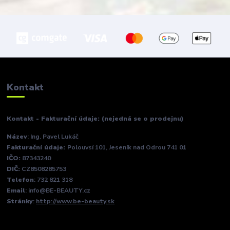
Kontakt
Kontakt - Fakturační údaje: (nejedná se o prodejnu)
Název
: Ing. Pavel Lukáč
Fakturační údaje:
Polouvsí 101, Jeseník nad Odrou 741 01
IČO:
87343240
DIČ:
CZ8508285753
Telefon
: 732 821 318
Email
: info@BE-BEAUTY.cz
Stránky
:
http://www.be-beauty.sk