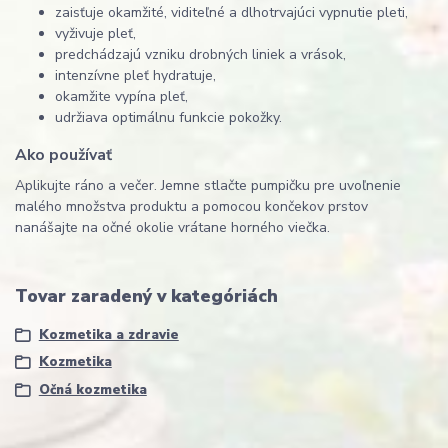
zaisťuje okamžité, viditeľné a dlhotrvajúci vypnutie pleti,
vyživuje pleť,
predchádzajú vzniku drobných liniek a vrások,
intenzívne pleť hydratuje,
okamžite vypína pleť,
udržiava optimálnu funkcie pokožky.
Ako používať
Aplikujte ráno a večer. Jemne stlačte pumpičku pre uvoľnenie
malého množstva produktu a pomocou končekov prstov
nanášajte na očné okolie vrátane horného viečka.
Tovar zaradený v kategóriách
Kozmetika a zdravie
Kozmetika
Očná kozmetika