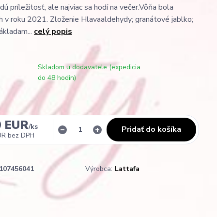
ú príležitosť, ale najviac sa hodí na večer.Vôňa bola
h v roku 2021. Zloženie Hlavaaldehydy; granátové jablko;
Základam...
celý popis
Skladom u dodavatele (expedicia
do 48 hodin)
0 EUR
/
ks
Pridať do košíka
UR
bez DPH
107456041
Výrobca:
Lattafa