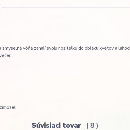
a zmyselná vôňa zahalí svoju nositeľku do oblaku kvetov a laho
večer.
; zimozel
Súvisiaci tovar
8