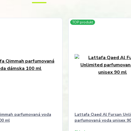
TOP produkt
Qimmah parfumovaná voda
Lattafa Qaed Al Fursan Unl
00 ml
parfumovaná voda unisex 90