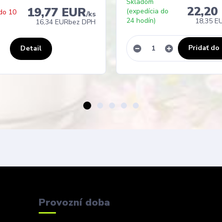
Skladom
22,20
19,77 EUR
(expedícia do
do 10
/
ks
24 hodín)
18,35 E
16,34 EUR
bez DPH
Pridať do
Detail
Provozní doba