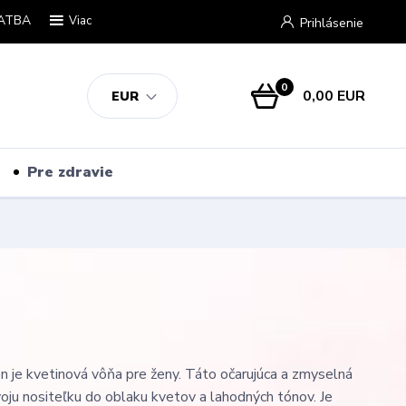
ATBA
Viac
Prihlásenie
0
0,00 EUR
EUR
Pre zdravie
je kvetinová vôňa pre ženy. Táto očarujúca a zmyselná
voju nositeľku do oblaku kvetov a lahodných tónov. Je