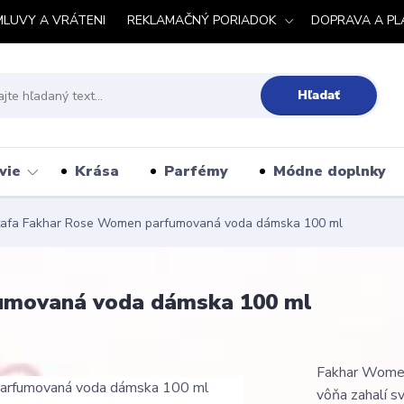
MLUVY A VRÁTENI
REKLAMAČNÝ PORIADOK
DOPRAVA A PL
Hľadať
vie
Krása
Parfémy
Módne doplnky
tafa Fakhar Rose Women parfumovaná voda dámska 100 ml
umovaná voda dámska 100 ml
Fakhar Women 
vôňa zahalí s