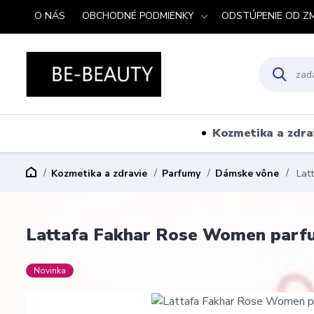
O NÁS
OBCHODNÉ PODMIENKY
ODSTÚPENIE OD Z
Kozmetika a zdra
Kozmetika a zdravie
Parfumy
Dámske vône
Lat
Lattafa Fakhar Rose Women parf
Novinka