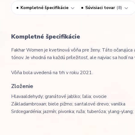
Kompletné špecifikácie
Súvisiaci tovar
8
Kompletné špecifikácie
Fakhar Women je kvetinová vôňa pre ženy. Táto očarujúca 
tónov. Je vhodná na každú príležitosť, ale najviac sa hodí na 
Vôňa bola uvedená na trh v roku 2021.
Zloženie
Hlava
aldehydy; granátové jablko; ľalia; ovocie
Základ
ambroxan; biele pižmo; santalové drevo; vanilka
Srdce
gardénia; jazmín; pivonka; ruža; tuberóza; ylang-ylang