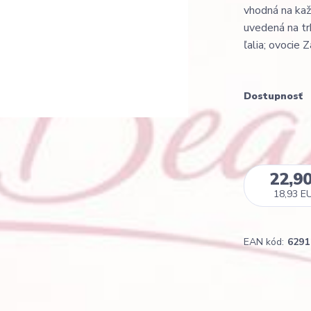
vhodná na každ
uvedená na tr
ľalia; ovocie 
Dostupnosť
22,9
18,93 E
EAN kód:
6291