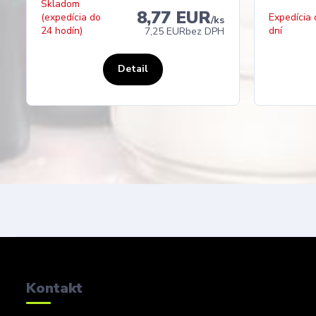
Skladom
8,77 EUR
(expedícia do
Expedícia 
/
ks
24 hodín)
dní
7,25 EUR
bez DPH
Detail
Kontakt