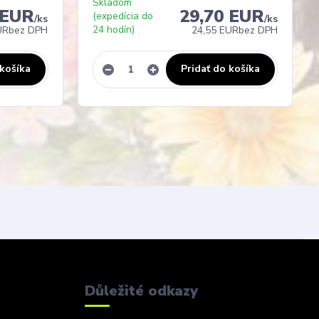
Skladom
 EUR
29,70 EUR
(expedícia do
/
ks
/
ks
24 hodín)
UR
bez DPH
24,55 EUR
bez DPH
 košíka
Pridať do košíka
Důležité odkazy