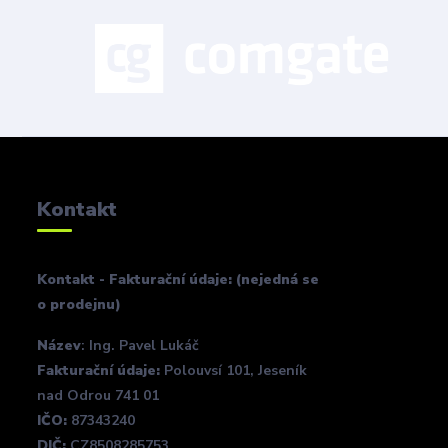
Kontakt
Kontakt - Fakturační údaje: (nejedná se
o prodejnu)
Název
: Ing. Pavel Lukáč
Fakturační údaje:
Polouvsí 101, Jeseník
nad Odrou 741 01
IČO:
87343240
DIČ:
CZ8508285753