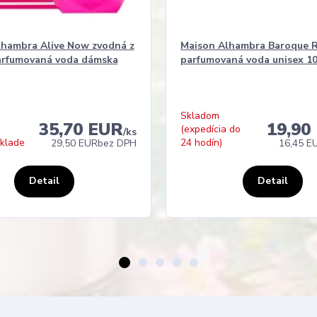
lhambra Alive Now zvodná z
Maison Alhambra Baroque 
arfumovaná voda dámska
parfumovaná voda unisex 1
Skladom
35,70 EUR
19,90
(expedícia do
/
ks
sklade
24 hodín)
29,50 EUR
bez DPH
16,45 E
Detail
Detail