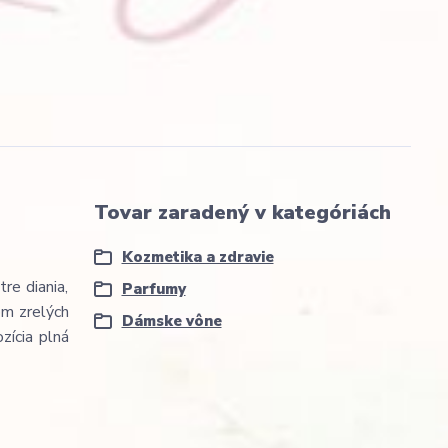
Tovar zaradený v kategóriách
Kozmetika a zdravie
re diania,
Parfumy
om zrelých
Dámske vône
zícia plná