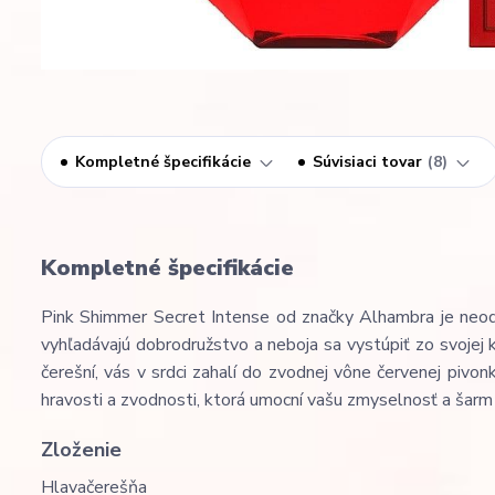
Kompletné špecifikácie
Súvisiaci tovar
8
Kompletné špecifikácie
Pink Shimmer Secret Intense od značky Alhambra je neodo
vyhľadávajú dobrodružstvo a neboja sa vystúpiť zo svojej
čerešní, vás v srdci zahalí do zvodnej vône červenej pivon
hravosti a zvodnosti, ktorá umocní vašu zmyselnosť a šarm
Zloženie
Hlava
čerešňa