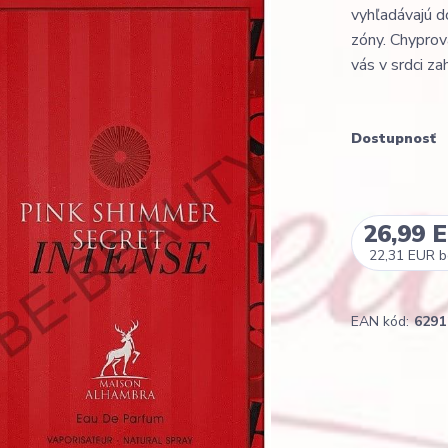
vyhľadávajú d
zóny. Chyprov
vás v srdci za
Dostupnosť
26,99 
22,31 EUR
b
EAN kód:
6291