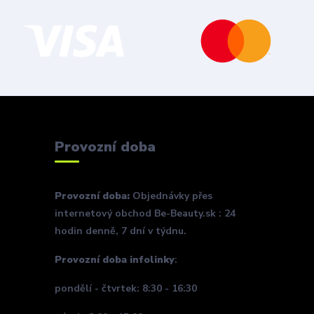
Provozní doba
Provozní doba:
Objednávky přes
internetový obchod Be-Beauty.sk : 24
hodin denně, 7 dní v týdnu.
Provozní doba infolinky
:
pondělí - čtvrtek: 8:30 - 16:30