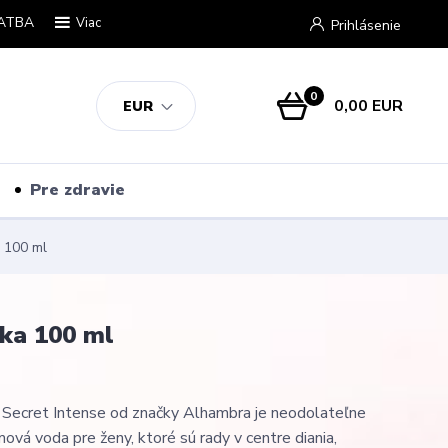
ATBA
Viac
Prihlásenie
0
0,00 EUR
EUR
Pre zdravie
 100 ml
ka 100 ml
 Secret Intense od značky Alhambra je neodolateľne
ová voda pre ženy, ktoré sú rady v centre diania,