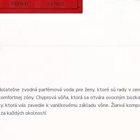
lateľne zvodná parfémová voda pre ženy, ktoré sú rady v cent
 komfortnej zóny. Chyprová vôňa, ktorá sa otvára ovocným bozk
ky, ktorá vás zavedie k vanilkovému základu vône. Žiarivá kompo
 za každých okolností.