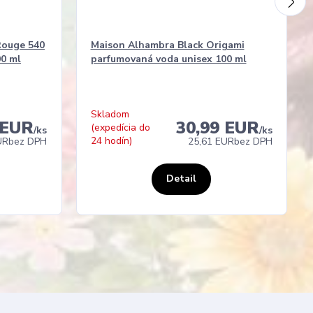
Rouge 540
Maison Alhambra Black Origami
00 ml
parfumovaná voda unisex 100 ml
Skladom
 EUR
30,99 EUR
(expedícia do
/
ks
/
ks
24 hodín)
UR
bez DPH
25,61 EUR
bez DPH
Detail