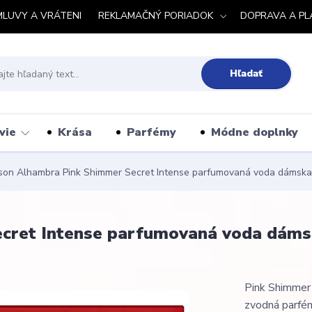
MLUVY A VRÁTENI
REKLAMAČNÝ PORIADOK
DOPRAVA A PL
Hľadať
vie
Krása
Parfémy
Módne doplnky
on Alhambra Pink Shimmer Secret Intense parfumovaná voda dámska
cret Intense parfumovaná voda dáms
Pink Shimmer
zvodná parfém