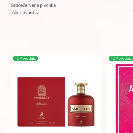
Srdce
červená pivonka
Základ
vanilka
TOP produkt
TOP produkt