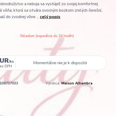
obrodružstvo a neboja sa vystúpiť zo svojej komfortnej
á vôňa, ktorá sa otvára ovocným bozkom zrelých čerešní,
halí do zvodnej vône ...
celý popis
Skladom (expedícia do 24 hodín)
EUR
/
ks
Momentálne nie je k dispozícii
ez DPH
108737033
Výrobca:
Maison Alhambra