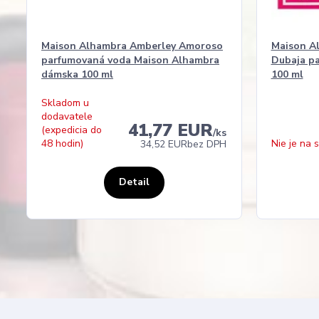
Maison Alhambra Amberley Amoroso
Maison A
parfumovaná voda Maison Alhambra
Dubaja p
dámska 100 ml
100 ml
Skladom u
dodavatele
41,77 EUR
(expedicia do
/
ks
48 hodin)
Nie je na 
34,52 EUR
bez DPH
Detail