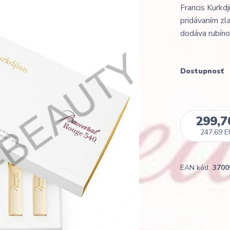
Francis Kurkdj
pridávaním zl
dodáva rubíno
Dostupnosť
299,7
247,69 
EAN kód:
3700