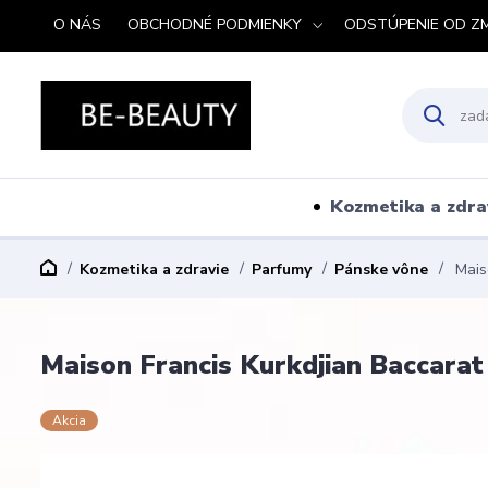
O NÁS
OBCHODNÉ PODMIENKY
ODSTÚPENIE OD Z
Kozmetika a zdra
Kozmetika a zdravie
Parfumy
Pánske vône
Maiso
Maison Francis Kurkdjian Baccarat
Akcia