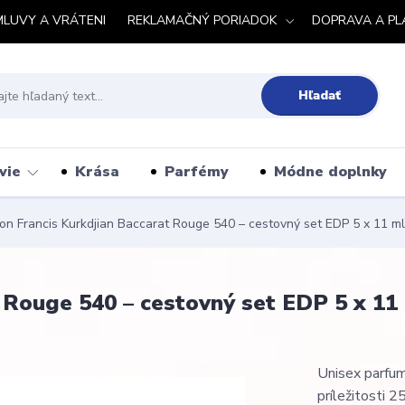
MLUVY A VRÁTENI
REKLAMAČNÝ PORIADOK
DOPRAVA A PL
Hľadať
vie
Krása
Parfémy
Módne doplnky
n Francis Kurkdjian Baccarat Rouge 540 – cestovný set EDP 5 x 11 ml
 Rouge 540 – cestovný set EDP 5 x 11
Unisex parfu
príležitosti 2