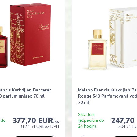
ancis Kurkdjian Baccarat
Maison Francis Kurkdjian Ba
 parfum unisex 70 ml
Rouge 540 Parfumovaná vod
70 ml
Skladom
377,70 EUR
247,70
 do
(expedícia do
/
ks
24 hodín)
312,15 EUR
bez DPH
204,71 E