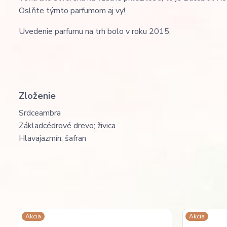
Oslňte týmto parfumom aj vy!
Uvedenie parfumu na trh bolo v roku 2015.
Zloženie
Srdce
ambra
Základ
cédrové drevo; živica
Hlava
jazmín; šafran
Akcia
Akcia