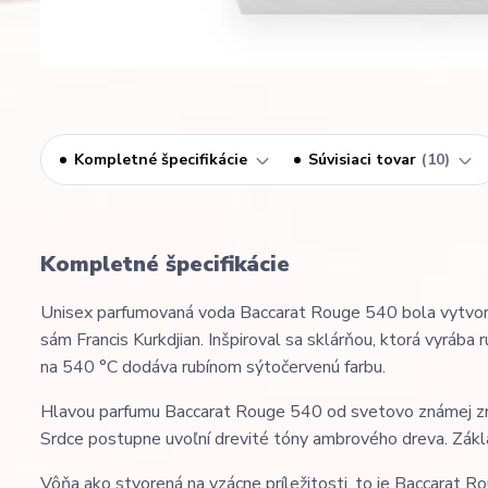
Kompletné špecifikácie
Súvisiaci tovar
10
Kompletné špecifikácie
Unisex parfumovaná voda Baccarat Rouge 540 bola vytvorená
sám Francis Kurkdjian. Inšpiroval sa sklárňou, ktorá vyrába
na 540 °C dodáva rubínom sýtočervenú farbu.
Hlavou parfumu Baccarat Rouge 540 od svetovo známej značky
Srdce postupne uvoľní drevité tóny ambrového dreva. Zákla
Vôňa ako stvorená na vzácne príležitosti, to je Baccarat Ro