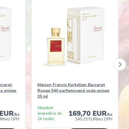
ccarat
Maison Francis Kurkdjian Baccarat
a unisex
Rouge 540 parfumovaná voda unisex
35 ml
Skladom
 EUR
169,70 EUR
(expedícia do
/
ks
/
ks
24 hodín)
UR
bez DPH
140,25 EUR
bez DPH