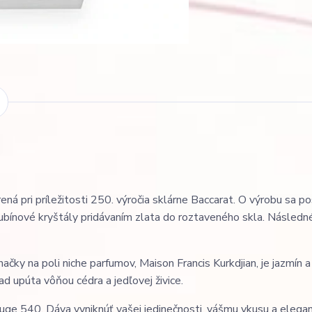
 pri príležitosti 250. výročia sklárne Baccarat. O výrobu sa po
 rubínové kryštály pridávaním zlata do roztaveného skla. Následné
 na poli niche parfumov, Maison Francis Kurkdjian, je jazmín a 
d upúta vôňou cédra a jedľovej živice.
uge 540. Dáva vyniknúť vašej jedinečnosti, vášmu vkusu a eleganc