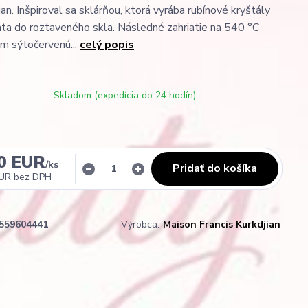
ian. Inšpiroval sa sklárňou, ktorá vyrába rubínové kryštály
ata do roztaveného skla. Následné zahriatie na 540 °C
m sýtočervenú...
celý popis
Skladom (expedícia do 24 hodín)
0 EUR
/
ks
Pridať do košíka
EUR
bez DPH
559604441
Výrobca:
Maison Francis Kurkdjian