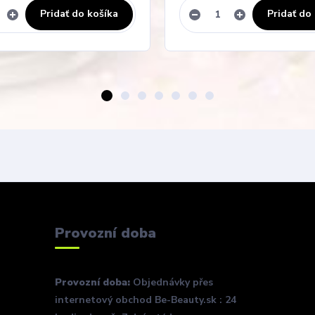
Pridať do košíka
Pridať do
Provozní doba
Provozní doba:
Objednávky přes
internetový obchod Be-Beauty.sk : 24