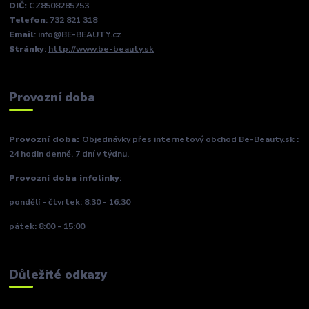
DIČ:
CZ8508285753
Telefon
: 732 821 318
Email
: info@BE-BEAUTY.cz
Stránky
:
http://www.be-beauty.sk
Provozní doba
Provozní doba:
Objednávky přes internetový obchod Be-Beauty.sk :
24 hodin denně, 7 dní v týdnu.
Provozní doba infolinky
:
pondělí - čtvrtek: 8:30 - 16:30
pátek: 8:00 - 15:00
Důležité odkazy