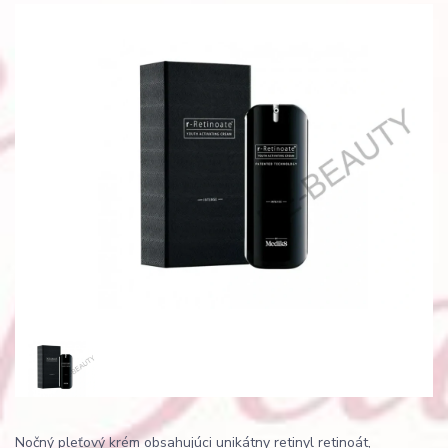
Nočný pleťový krém obsahujúci unikátny retinyl retinoát,