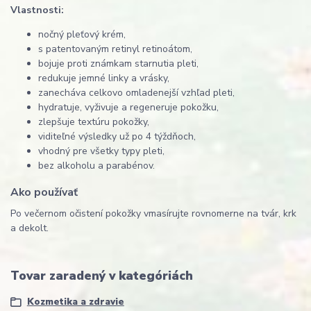
Vlastnosti:
nočný pleťový krém,
s patentovaným retinyl retinoátom,
bojuje proti známkam starnutia pleti,
redukuje jemné linky a vrásky,
zanecháva celkovo omladenejší vzhľad pleti,
hydratuje, vyživuje a regeneruje pokožku,
zlepšuje textúru pokožky,
viditeľné výsledky už po 4 týždňoch,
vhodný pre všetky typy pleti,
bez alkoholu a parabénov.
Ako používať
Po večernom očistení pokožky vmasírujte rovnomerne na tvár, krk
a dekolt.
Tovar zaradený v kategóriách
Kozmetika a zdravie