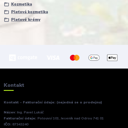
Kozmetika
Pleťová kozmetika
Pleťové krémy
Kontakt
Kontakt - Fakturační údaje: (nejedná se o prodejnu)
Název
: Ing. Pavel Lukáč
Fakturační údaje:
Polouvsí 101, Jeseník nad Odrou 741 01
IČO:
87343240