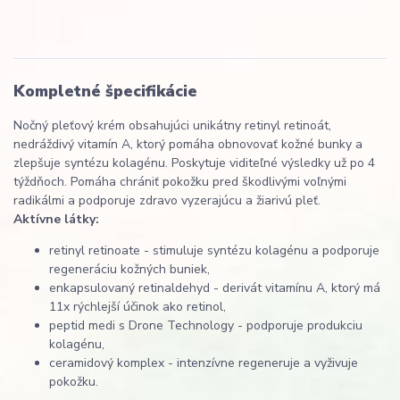
Kompletné špecifikácie
Nočný pleťový krém obsahujúci unikátny retinyl retinoát,
nedráždivý vitamín A, ktorý pomáha obnovovať kožné bunky a
zlepšuje syntézu kolagénu. Poskytuje viditeľné výsledky už po 4
týždňoch. Pomáha chrániť pokožku pred škodlivými voľnými
radikálmi a podporuje zdravo vyzerajúcu a žiarivú pleť.
Aktívne látky:
retinyl retinoate - stimuluje syntézu kolagénu a podporuje
regeneráciu kožných buniek,
enkapsulovaný retinaldehyd - derivát vitamínu A, ktorý má
11x rýchlejší účinok ako retinol,
peptid medi s Drone Technology - podporuje produkciu
kolagénu,
ceramidový komplex - intenzívne regeneruje a vyživuje
pokožku.