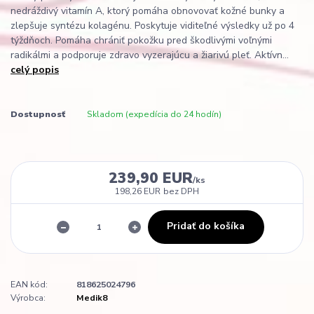
nedráždivý vitamín A, ktorý pomáha obnovovať kožné bunky a
zlepšuje syntézu kolagénu. Poskytuje viditeľné výsledky už po 4
týždňoch. Pomáha chrániť pokožku pred škodlivými voľnými
radikálmi a podporuje zdravo vyzerajúcu a žiarivú pleť. Aktívn...
celý popis
Dostupnosť
Skladom (expedícia do 24 hodín)
239,90 EUR
/
ks
198,26 EUR
bez DPH
Pridať do košíka
EAN kód:
818625024796
Výrobca:
Medik8