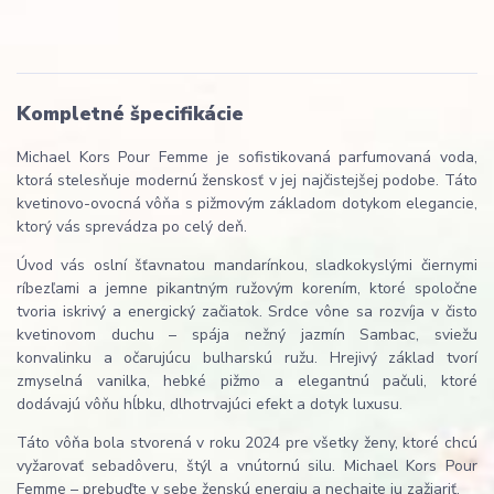
Kompletné špecifikácie
Michael Kors Pour Femme je sofistikovaná parfumovaná voda,
ktorá stelesňuje modernú ženskosť v jej najčistejšej podobe. Táto
kvetinovo-ovocná vôňa s pižmovým základom dotykom elegancie,
ktorý vás sprevádza po celý deň.
Úvod vás oslní šťavnatou mandarínkou, sladkokyslými čiernymi
ríbezľami a jemne pikantným ružovým korením, ktoré spoločne
tvoria iskrivý a energický začiatok. Srdce vône sa rozvíja v čisto
kvetinovom duchu – spája nežný jazmín Sambac, sviežu
konvalinku a očarujúcu bulharskú ružu. Hrejivý základ tvorí
zmyselná vanilka, hebké pižmo a elegantnú pačuli, ktoré
dodávajú vôňu hĺbku, dlhotrvajúci efekt a dotyk luxusu.
Táto vôňa bola stvorená v roku 2024 pre všetky ženy, ktoré chcú
vyžarovať sebadôveru, štýl a vnútornú silu. Michael Kors Pour
Femme – prebuďte v sebe ženskú energiu a nechajte ju zažiariť.