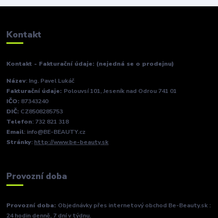
Kontakt
Kontakt - Fakturační údaje: (nejedná se o prodejnu)
Název
: Ing. Pavel Lukáč
Fakturační údaje:
Polouvsí 101, Jeseník nad Odrou 741 01
IČO:
87343240
DIČ:
CZ8508285753
Telefon
: 732 821 318
Email
: info@BE-BEAUTY.cz
Stránky
:
http://www.be-beauty.sk
Provozní doba
Provozní doba:
Objednávky přes internetový obchod Be-Beauty.sk :
24 hodin denně, 7 dní v týdnu.