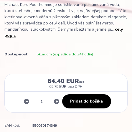
Michael Kors Pour Femme je sofistikovaná parfumovaná voda,
ktorá stelesňuje modernú ženskosť v jej najčistejšej podobe. Táto
kvetinovo-ovocná vôňa s pižmovým základom dotykom elegancie,
ktorý vás sprevádza po celý deň. Úvod vás oslní šťavnatou
mandarínkou, sladkokyslými čiernymi ríbezľami a jemne pi...
celý
popis
Dostupnosť
Skladom (expedícia do 24 hodín)
84,40 EUR
/
ks
69,75 EUR
bez DPH
Pridať do košíka
EAN kód:
850050174349