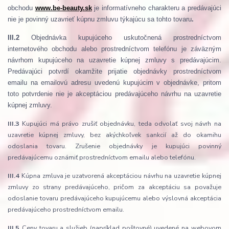
obchodu
www.be-beauty.sk
je informatívneho charakteru a predávajúci
nie je povinný uzavrieť kúpnu zmluvu týkajúcu sa tohto tovaru
.
III.2
Objednávka kupujúceho uskutočnená prostredníctvom
internetového obchodu alebo prostredníctvom telefónu je záväzným
návrhom kupujúceho na uzavretie kúpnej zmluvy s predávajúcim.
Predávajúci potvrdí okamžite prijatie objednávky prostredníctvom
emailu na emailovú adresu uvedenú kupujúcim v objednávke, pritom
toto potvrdenie nie je akceptáciou predávajúceho návrhu na uzavretie
kúpnej zmluvy.
III.3
Kupujúci má právo zrušiť objednávku, teda odvolať svoj návrh na
uzavretie kúpnej zmluvy, bez akýchkoľvek sankcií až do okamihu
odoslania tovaru. Zrušenie objednávky je kupujúci povinný
predávajúcemu oznámiť prostredníctvom emailu alebo telefónu.
III.4
Kúpna zmluva je uzatvorená akceptáciou návrhu na uzavretie kúpnej
zmluvy zo strany predávajúceho, pričom za akceptáciu sa považuje
odoslanie tovaru predávajúceho kupujúcemu alebo výslovná akceptácia
predávajúceho prostredníctvom emailu.
III.5
Ceny tovaru a služieb (napríklad poštovné) uvedené na webovom