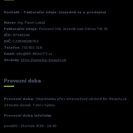
Kontakt - Fakturační údaje: (nejedná se o prodejnu)
Název
: Ing. Pavel Lukáč
Fakturační údaje:
Polouvsí 101, Jeseník nad Odrou 741 01
IČO:
87343240
DIČ:
CZ8508285753
Telefon
: 732 821 318
Email
: info@BE-BEAUTY.cz
Stránky
:
http://www.be-beauty.sk
Provozní doba
Provozní doba:
Objednávky přes internetový obchod Be-Beauty.sk :
24 hodin denně, 7 dní v týdnu.
Provozní doba infolinky
:
pondělí - čtvrtek: 8:30 - 16:30