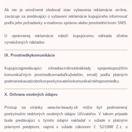
Ak nie je umožnené sledovať stav vybavenia reklamácie on-line,
zaväzuje sa predávajúci o vybavení reklamácie kupujúceho informovať
podľa jeho požiadavky e-mailovou správou alebo prostredníctvom SMS.
U oprávnenej reklamácie náleží kupujúcemu náhrada účelne
vynaložených nákladov.
IX.
Prostriedky
komunikácie
Kupujúci
aj
predávajúci si
hradia
vzniknuté
náklady spojené
s
použitím
komunikačných prostriedkov
na
diaľku
(
telefón,
email
)
podľa platných
podmienok
a
sadzobníkov
poskytovateľov
komunikačného
prostriedku
.
X.
Ochrana osobných údajov
Prístup na stránky www.be-beauty.sk môže byť podmienený
poskytnutím niektorých osobných údajov Užívateľov.
V takom prípade
bude predávajúci s týmito údajmi nakladať v súlade s platnými
právnymi predpismi, najmä v súlade zákonom č. 52/1998 Z.z. o