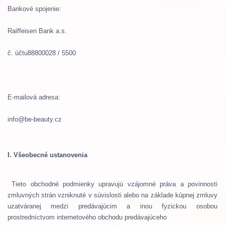
Bankové
spojenie
:
Raiffeisen Bank a.s.
č
.
účtu
88800028
/
5500
E
-
mailová adresa:
info@be-beauty.cz
I. Všeobecné ustanovenia
Tieto obchodné podmienky upravujú vzájomné práva a povinnosti
zmluvných strán vzniknuté v súvislosti alebo na základe kúpnej zmluvy
uzatváranej medzi predávajúcim a inou fyzickou osobou
prostredníctvom internetového obchodu predávajúceho