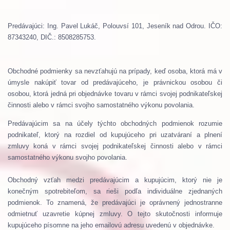
Predávajúci: Ing. Pavel Lukáč, Polouvsí 101, Jeseník nad Odrou.
IČO:
87343240, DIČ.: 8508285753.
Obchodné podmienky sa nevzťahujú na prípady, keď osoba, ktorá má v
úmysle nakúpiť tovar od predávajúceho, je právnickou osobou či
osobou, ktorá jedná pri objednávke tovaru v rámci svojej podnikateľskej
činnosti alebo v rámci svojho samostatného výkonu povolania.
Predávajúcim sa na účely týchto obchodných podmienok rozumie
podnikateľ, ktorý na rozdiel od kupujúceho pri uzatváraní a plnení
zmluvy koná v rámci svojej podnikateľskej činnosti alebo v rámci
samostatného výkonu svojho povolania.
Obchodný vzťah medzi predávajúcim a kupujúcim, ktorý nie je
konečným spotrebiteľom, sa rieši podľa individuálne zjednaných
podmienok. To znamená, že predávajúci je oprávnený jednostranne
odmietnuť uzavretie kúpnej zmluvy. O tejto skutočnosti informuje
kupujúceho písomne na jeho emailovú adresu uvedenú v objednávke.