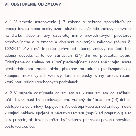
VI. ODSTÚPENIE OD ZMLUVY
VI.1 V zmysle ustanovenia § 7 zákona o ochrane spotrebiteľa pri
predaji tovaru alebo poskytovaní služieb na základe zmluvy uzavretej
na diaľku alebo zmluvy uzavretej mimo prevádzkových priestorov
predávajúceho a o zmene a doplnení niektorých zákonov (zákon č.
102/2014 Z.z.) má kupujúci právo od kúpnej zmluvy odstúpiť bez
udania dôvodu, a to do štrnástich (14) dní od prevzatia tovaru.
Odstúpenie od zmluvy musí byť predávajúcemu odoslané v tejto lehote
prostredníctvom emailu alebo písomne na adresu predávajúceho a
kupujúci môže využiť vzorový formulár poskytovaný predávajúcim,
ktorý tvorí prílohu obchodných podmienok.
VI.2 V prípade odstúpenia od zmluvy sa kúpna zmluva od začiatku
ruší. Tovar musí byť predávajúcemu vrátený do štrnástich (14) dní od
odstúpenia od zmluvy kupujúcim. Ak odstúpi kupujúci od zmluvy, nesie
kupujúci náklady spojené s návratkou tovaru (napríklad prepravou) a to
aj v prípade, ak tovar nemôže byť vrátený pre svoju povahu obvyklou
poštovou cestou.