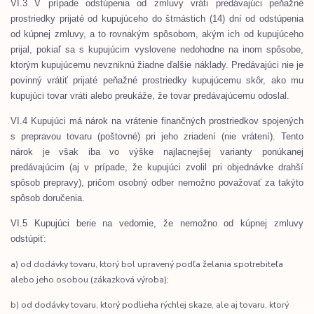
VI.3 V prípade odstúpenia od zmluvy vráti predávajúci peňažné
prostriedky prijaté od kupujúceho do štrnástich (14) dní od odstúpenia
od kúpnej zmluvy, a to rovnakým spôsobom, akým ich od kupujúceho
prijal, pokiaľ sa s kupujúcim vyslovene nedohodne na inom spôsobe,
ktorým kupujúcemu nevzniknú žiadne ďalšie náklady. Predávajúci nie je
povinný vrátiť prijaté peňažné prostriedky kupujúcemu skôr, ako mu
kupujúci tovar vráti alebo preukáže, že tovar predávajúcemu odoslal.
VI.4 Kupujúci má nárok na vrátenie finančných prostriedkov spojených
s prepravou tovaru (poštovné) pri jeho zriadení (nie vrátení). Tento
nárok je však iba vo výške najlacnejšej varianty ponúkanej
predávajúcim (aj v prípade, že kupujúci zvolil pri objednávke drahší
spôsob prepravy), pričom osobný odber nemožno považovať za takýto
spôsob doručenia.
VI.5 Kupujúci berie na vedomie, že nemožno od kúpnej zmluvy
odstúpiť:
a) od dodávky tovaru, ktorý bol upravený podľa želania spotrebiteľa
alebo jeho osobou (zákazková výroba);
b) od dodávky tovaru, ktorý podlieha rýchlej skaze, ale aj tovaru, ktorý