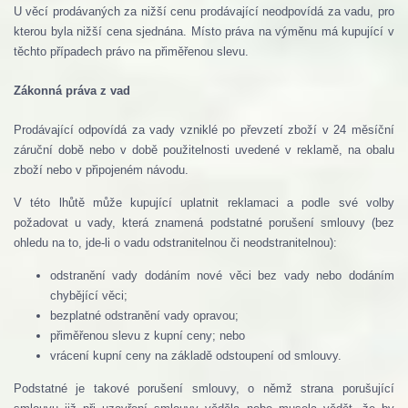
U věcí prodávaných za nižší cenu prodávající neodpovídá za vadu, pro
kterou byla nižší cena sjednána. Místo práva na výměnu má kupující v
těchto případech právo na přiměřenou slevu.
Zákonná práva z vad
Prodávající odpovídá za vady vzniklé po převzetí zboží v 24 měsíční
záruční době nebo v době použitelnosti uvedené v reklamě, na obalu
zboží nebo v připojeném návodu.
V této lhůtě může kupující uplatnit reklamaci a podle své volby
požadovat u vady, která znamená podstatné porušení smlouvy (bez
ohledu na to, jde-li o vadu odstranitelnou či neodstranitelnou):
odstranění vady dodáním nové věci bez vady nebo dodáním
chybějící věci;
bezplatné odstranění vady opravou;
přiměřenou slevu z kupní ceny; nebo
vrácení kupní ceny na základě odstoupení od smlouvy.
Podstatné je takové porušení smlouvy, o němž strana porušující