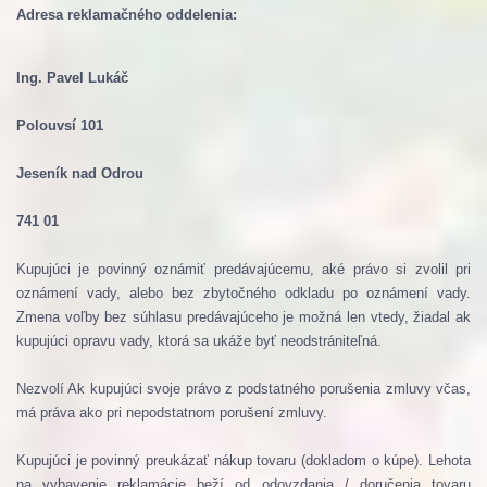
Adresa reklamačného oddelenia:
Ing. Pavel Lukáč
Polouvsí 101
Jeseník nad Odrou
741 01
Kupujúci je povinný oznámiť predávajúcemu, aké právo si zvolil pri
oznámení vady, alebo bez zbytočného odkladu po oznámení vady.
Zmena voľby bez súhlasu predávajúceho je možná len vtedy, žiadal ak
kupujúci opravu vady, ktorá sa ukáže byť neodstrániteľná.
Nezvolí Ak kupujúci svoje právo z podstatného porušenia zmluvy včas,
má práva ako pri nepodstatnom porušení zmluvy.
Kupujúci je povinný preukázať nákup tovaru (dokladom o kúpe).
Lehota
na vybavenie reklamácie beží od odovzdania / doručenia tovaru