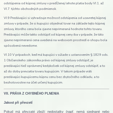
odstúpenia od kúpnej zmluvy v predĺženej lehote platia body VI.1. až
VI.7. týchto obchodných podmienok.
VI.9 Predávajúci si vyhradzuje možnosť odstúpenia od uzavretej kúpnej
zmluvy v prípade, že si kupujúci objednal tovar na základe tejto kúpnej
zmluvy, ktorého cena bola zjavne neprimeraná hodnote tohto tovaru.
Predávajúci môže takto odstúpiť od kúpnej ceny iba v prípade, že táto
zjavne neprimeraná cena uvedená na webovom prostredí e-shopu bola
spôsobená nevedome.
VI.10 V prípadoch, keď má kupujúci v súlade s ustanovením § 1829 ods.
1 Občianskeho zákonníka právo od kúpnej zmluvy odstúpiť, je
predávajúci tiež oprávnený kedykoľvek od kúpnej zmluvy odstúpiť, a to
až do doby prevzatia tovaru kupujúcim. V takom prípade vráti
predávajúci kupujúcemu kúpnu cenu bez zbytočného odkladu, a to
bezhotovostne na účet určený kupujúcim.
VII. PRÁVA Z CHYBNÉHO PLNENIA
Jakost při převzetí
Pokud má převzaté zboží nedostatky (např. nemá sjednané nebo