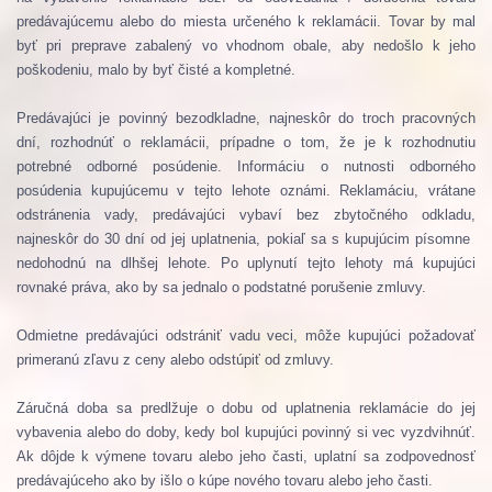
predávajúcemu alebo do miesta určeného k reklamácii.
Tovar by mal
byť pri preprave zabalený vo vhodnom obale, aby nedošlo k jeho
poškodeniu, malo by byť čisté a kompletné.
Predávajúci je povinný bezodkladne, najneskôr do troch pracovných
dní, rozhodnúť o reklamácii, prípadne o tom, že je k rozhodnutiu
potrebné odborné posúdenie.
Informáciu o nutnosti odborného
posúdenia kupujúcemu v tejto lehote oznámi.
Reklamáciu, vrátane
odstránenia vady, predávajúci vybaví bez zbytočného odkladu,
najneskôr do 30 dní od jej uplatnenia, pokiaľ sa s kupujúcim písomne ​​
nedohodnú na dlhšej lehote.
Po uplynutí tejto lehoty má kupujúci
rovnaké práva, ako by sa jednalo o podstatné porušenie zmluvy.
Odmietne predávajúci odstrániť vadu veci, môže kupujúci požadovať
primeranú zľavu z ceny alebo odstúpiť od zmluvy.
Záručná doba sa predlžuje o dobu od uplatnenia reklamácie do jej
vybavenia alebo do doby, kedy bol kupujúci povinný si vec vyzdvihnúť.
Ak dôjde k výmene tovaru alebo jeho časti, uplatní sa zodpovednosť
predávajúceho ako by išlo o kúpe nového tovaru alebo jeho časti.