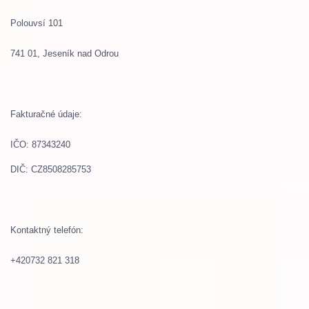
Polouvsí 101
741 01
,
Jeseník nad Odrou
Fakturačné
údaje
:
IČO
:
87343240
DIČ: CZ8508285753
Kontaktný
telefón
:
+420
732 821 318