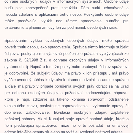
ochrane osobných údajov v informačných systémoch.
Osobné údaje
budú plne zabezpečené proti zneužitiu.
Dáta budú uchovávané a
nebudú zdieľané s aplikáciami tretích osôb.
Poskytnuté osobné údaje
môže predávajúci využiť nad rámec spracovania nutného pre
uzatvorenie a plnenie zmluvy len za podmienok uvedených nižšie.
Spracovaním vyššie uvedených osobných údajov môže správca
poveriť tretiu osobu, ako spracovateľa.
Správca týmto informuje subjekt
údajov a poskytuje mu výslovné poučenie o právach vyplývajúcich zo
zákona č. 52/1998 Z.z. o ochrane osobných údajov v informačných
systémoch, tj. Najmä o tom, že poskytnutie osobných údajov správcovi
je dobrovoľné, že subjekt údajov má právo k ich prístupu
, má právo
vyššie uvedený súhlas kedykoľvek písomne ​​odvolať na adrese správcu
a ďalej má právo v prípade porušenia svojich práv obrátiť sa na Úrad
pre ochranu osobných údajov a požadovať zodpovedajúcu nápravu,
ktorú je napr. zdržanie sa takého konania správcom, odstránenie
vzniknutého stavu, poskytnutie ospravedlnenia
, vykonanie opravy či
doplnenie, zablokovanie, likvidácia osobných údajov, zaplatenie
peňažnej náhrady
. Ak si Kupujúci praje opraviť osobné údaje, ktoré o
ňom predávajúci spracováva, môže ho o to požiadať na emailovej
adrese info@be-beauty.sk alebo na vyššie uvedenej poštovej adrese.