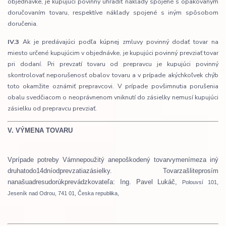
objednávke, je kupujúci povinný uhradiť náklady spojené s opakovaným
doručovaním tovaru, respektíve náklady spojené s iným spôsobom
doručenia.
IV.3
Ak je predávajúci podľa kúpnej zmluvy povinný dodať tovar na
miesto určené kupujúcim v objednávke, je kupujúci povinný prevziať tovar
pri dodaní. Pri prevzatí tovaru od prepravcu je kupujúci povinný
skontrolovať neporušenosť obalov tovaru a v prípade akýchkoľvek chýb
toto okamžite oznámiť prepravcovi. V prípade povšimnutia porušenia
obalu svedčiacom o neoprávnenom vniknutí do zásielky nemusí kupujúci
zásielku od prepravcu prevziať.
V. V
ÝMENA TOVARU
V
prípade potreby Vám
nepoužitý a
nepoškodený tovar
vymeníme
za iný
druh
a
to
do
14
dní
od
prevzatia
zásielky
.
Tovar
zašlite
prosím
na
našu
adresu
do
rúk
prevádzkovateľa
: Ing. Pavel Lukáč,
Polouvsí 101,
Jeseník nad Odrou, 741 01, Česka republika,