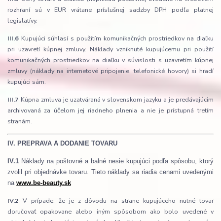
rozhraní sú v EUR vrátane príslušnej sadzby DPH podľa platnej
legislatívy.
III.6
Kupujúci súhlasí s použitím komunikačných prostriedkov na diaľku
pri uzavretí kúpnej zmluvy. Náklady vzniknuté kupujúcemu pri použití
komunikačných prostriedkov na diaľku v súvislosti s uzavretím kúpnej
zmluvy (náklady na internetové pripojenie, telefonické hovory) si hradí
kupujúci sám.
III.7
Kúpna zmluva je uzatváraná v slovenskom jazyku a je predávajúcim
archivovaná za účelom jej riadneho plnenia a nie je prístupná tretím
stranám.
IV. PREPRAVA A DODANIE TOVARU
IV.1
Náklady na poštovné a balné nesie kupujúci podľa spôsobu, ktorý
zvolil pri objednávke tovaru. Tieto náklady sa riadia cenami uvedenými
na
www.be-beauty.sk
IV.2
V prípade, že je z dôvodu na strane kupujúceho nutné tovar
doručovať opakovane alebo iným spôsobom ako bolo uvedené v