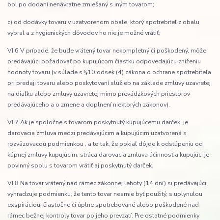
bol po dodaní nenávratne zmiešaný s iným tovarom;
c) od dodávky tovaru v uzatvorenom obale, ktorý spotrebiteľ z obalu
vybral a z hygienických dôvodov ho nie je možné vrátiť;
VI.6 V prípade, že bude vrátený tovar nekompletný či poškodený, môže
predávajúci požadovať po kupujúcom čiastku odpovedajúcu zníženiu
hodnoty tovaru (v súlade s §10 odsek (4) zákona o ochrane spotrebiteľa
pri predaji tovaru alebo poskytovaní služieb na základe zmluvy uzavretej
na diaľku alebo zmluvy uzavretej mimo prevádzkových priestorov
predávajúceho a o zmene a doplnení niektorých zákonov).
VI.7 Ak je spoločne s tovarom poskytnutý kupujúcemu darček, je
darovacia zmluva medzi predávajúcim a kupujúcim uzatvorená s
rozväzovacou podmienkou , a to tak, že pokiaľ dôjde k odstúpeniu od
kúpnej zmluvy kupujúcim, stráca darovacia zmluva účinnosť a kupujúci je
povinný spolu s tovarom vrátiť aj poskytnutý darček.
VI.8 Na tovar vrátený nad rámec zákonnej lehoty (14 dní) si predávajúci
vyhradzuje podmienku, že tento tovar nesmie byť použitý, s uplynulou
exspiráciou, čiastočne či úplne spotrebované alebo poškodené nad
rámec bežnej kontroly tovar po jeho prevzatí. Pre ostatné podmienky