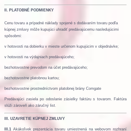
II.
PLATOBNÉ PODMIENKY
Cenu tovaru a prípadné náklady spojené s dodávaním tovaru podľa
kúpnej zmluvy môže kupujúci uhradiť predávajúcemu nasledujúcimi
spôsobmi:
v hotovosti na dobierku v mieste určenom kupujúcim v objednávke;
v hotovosti na výdajniach predávajúceho;
bezhotovostne prevodom na účet predávajúceho;
bezhotovostne platobnou kartou;
bezhotovostne prostredníctvom platobnej brány Comgate
Predávajúci zasiela po odoslanie zásielky faktúru s tovarom. Faktúra
slúži zároveň ako záručný list.
III. UZAVRETIE KÚPNEJ ZMLUVY
III.1
Akákoľvek prezentácia tovaru umiestnená na webovom rozhraní