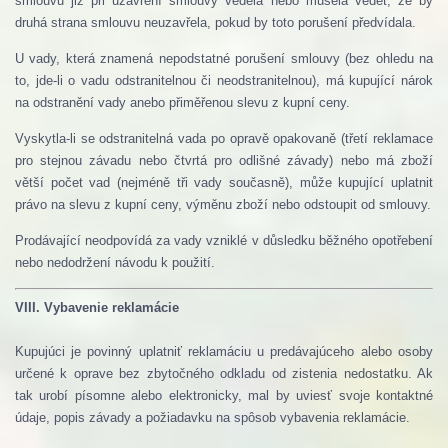
smlouvu již při uzavření smlouvy věděla nebo musela vědět, že by
druhá strana smlouvu neuzavřela, pokud by toto porušení předvídala.
U vady, která znamená nepodstatné porušení smlouvy (bez ohledu na
to, jde-li o vadu odstranitelnou či neodstranitelnou), má kupující nárok
na odstranění vady anebo přiměřenou slevu z kupní ceny.
Vyskytla-li se odstranitelná vada po opravě opakovaně (třetí reklamace
pro stejnou závadu nebo čtvrtá pro odlišné závady) nebo má zboží
větší počet vad (nejméně tři vady současně), může kupující uplatnit
právo na slevu z kupní ceny, výměnu zboží nebo odstoupit od smlouvy.
Prodávající neodpovídá za vady vzniklé v důsledku běžného opotřebení
nebo nedodržení návodu k použití.
VIII.
Vybavenie reklamácie
Kupujúci je povinný uplatniť reklamáciu u predávajúceho alebo osoby
určené k oprave bez zbytočného odkladu od zistenia nedostatku.
Ak
tak urobí písomne ​​alebo elektronicky, mal by uviesť svoje kontaktné
údaje, popis závady a požiadavku na spôsob vybavenia reklamácie.