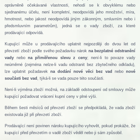
oprávněně očekávané vlastnosti, nehodí se k obvyklému nebo
sjednanému účelu, není kompletní, neodpovídá jeho množství, míra,
hmotnost, nebo jakost neodpovídá jiným zákonným, smluvním nebo i
předsmluvním parametrům), jedná se o vady zboží, za které
prodávající odpovídá.
Kupující může u prodávajícího uplatnit nejpozději do dvou let od
převzetí zboží podle svého požadavku nárok
na bezplatné odstranění
vady
nebo
na přiměřenou slevu z ceny
; není-li to povaze vady
neúměrné (zejména nelze-li vadu odstranit bez zbytečného odkladu),
lze uplatnit požadavek
na dodání nové věci bez vad
nebo
nové
součásti bez vad
, týká-li se vada pouze této součásti.
Není-li výměna zboží možná, na základě odstoupení od smlouvy může
kupující požadovat vrácení kupní ceny v plné výši.
Během šesti měsíců od převzetí zboží se předpokládá, že vada zboží
existovala již při převzetí zboží.
Prodávající není povinen nároku kupujícího vyhovět, pokud prokáže, že
kupující před převzetím o vadě zboží věděl nebo ji sám způsobil.