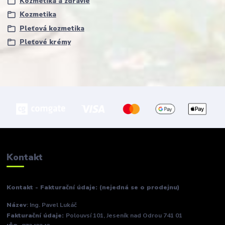
Kozmetika a zdravie
Kozmetika
Pleťová kozmetika
Pleťové krémy
Kontakt
Kontakt - Fakturační údaje: (nejedná se o prodejnu)
Název
: Ing. Pavel Lukáč
Fakturační údaje:
Polouvsí 101, Jeseník nad Odrou 741 01