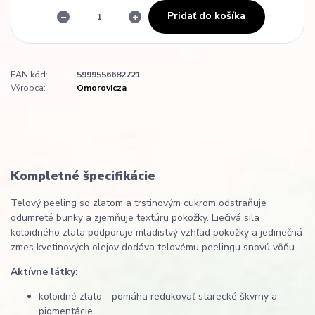
Pridať do košíka
EAN kód:
5999556682721
Výrobca:
Omorovicza
Kompletné špecifikácie
Telový peeling so zlatom a trstinovým cukrom odstraňuje
odumreté bunky a zjemňuje textúru pokožky. Liečivá sila
koloidného zlata podporuje mladistvý vzhľad pokožky a jedinečná
zmes kvetinových olejov dodáva telovému peelingu snovú vôňu.
Aktívne látky:
koloidné zlato - pomáha redukovať starecké škvrny a
pigmentácie,