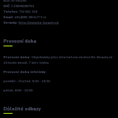
IČO:
87343240
DIČ:
CZ8508285753
Telefon
: 732 821 318
Email
: info@BE-BEAUTY.cz
Stránky
:
http://www.be-beauty.sk
Provozní doba
Provozní doba:
Objednávky přes internetový obchod Be-Beauty.sk :
24 hodin denně, 7 dní v týdnu.
Provozní doba infolinky
:
pondělí - čtvrtek: 8:30 - 16:30
pátek: 8:00 - 15:00
Důležité odkazy