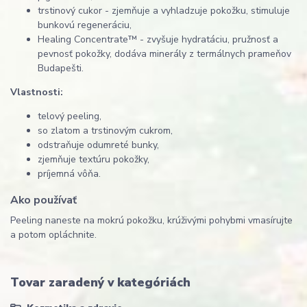
trstinový cukor - zjemňuje a vyhladzuje pokožku, stimuluje
bunkovú regeneráciu,
Healing Concentrate™ - zvyšuje hydratáciu, pružnosť a
pevnosť pokožky, dodáva minerály z termálnych prameňov
Budapešti.
Vlastnosti:
telový peeling,
so zlatom a trstinovým cukrom,
odstraňuje odumreté bunky,
zjemňuje textúru pokožky,
príjemná vôňa.
Ako používať
Peeling naneste na mokrú pokožku, krúživými pohybmi vmasírujte
a potom opláchnite.
Tovar zaradený v kategóriách