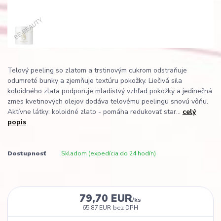
Telový peeling so zlatom a trstinovým cukrom odstraňuje
odumreté bunky a zjemňuje textúru pokožky. Liečivá sila
koloidného zlata podporuje mladistvý vzhľad pokožky a jedinečná
zmes kvetinových olejov dodáva telovému peelingu snovú vôňu.
Aktívne látky: koloidné zlato - pomáha redukovať star...
celý
popis
Dostupnosť
Skladom (expedícia do 24 hodín)
79,70 EUR
/
ks
65,87 EUR
bez DPH